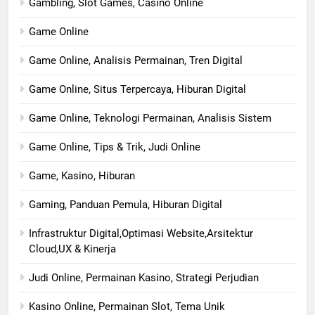
Gambling, Slot Games, Casino Online
Game Online
Game Online, Analisis Permainan, Tren Digital
Game Online, Situs Terpercaya, Hiburan Digital
Game Online, Teknologi Permainan, Analisis Sistem
Game Online, Tips & Trik, Judi Online
Game, Kasino, Hiburan
Gaming, Panduan Pemula, Hiburan Digital
Infrastruktur Digital,Optimasi Website,Arsitektur
Cloud,UX & Kinerja
Judi Online, Permainan Kasino, Strategi Perjudian
Kasino Online, Permainan Slot, Tema Unik