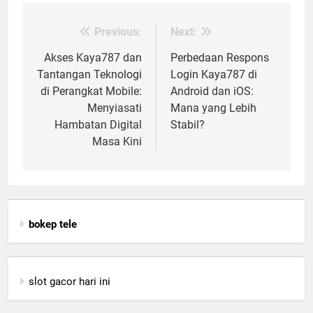
Previous:
Next:
Post
navigation
Akses Kaya787 dan
Perbedaan Respons
Tantangan Teknologi
Login Kaya787 di
di Perangkat Mobile:
Android dan iOS:
Menyiasati
Mana yang Lebih
Hambatan Digital
Stabil?
Masa Kini
bokep tele
slot gacor hari ini