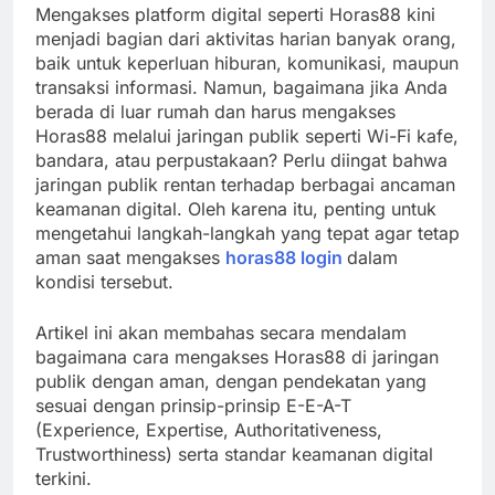
Mengakses platform digital seperti Horas88 kini
menjadi bagian dari aktivitas harian banyak orang,
baik untuk keperluan hiburan, komunikasi, maupun
transaksi informasi. Namun, bagaimana jika Anda
berada di luar rumah dan harus mengakses
Horas88 melalui jaringan publik seperti Wi-Fi kafe,
bandara, atau perpustakaan? Perlu diingat bahwa
jaringan publik rentan terhadap berbagai ancaman
keamanan digital. Oleh karena itu, penting untuk
mengetahui langkah-langkah yang tepat agar tetap
aman saat mengakses
horas88 login
dalam
kondisi tersebut.
Artikel ini akan membahas secara mendalam
bagaimana cara mengakses Horas88 di jaringan
publik dengan aman, dengan pendekatan yang
sesuai dengan prinsip-prinsip E-E-A-T
(Experience, Expertise, Authoritativeness,
Trustworthiness) serta standar keamanan digital
terkini.