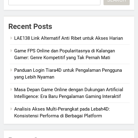
Recent Posts
LAE138 Link Alternatif Anti Ribet untuk Akses Harian
Game FPS Online dan Popularitasnya di Kalangan
Gamer: Genre Kompetitif yang Tak Pernah Mati
Panduan Login Tiara4D untuk Pengalaman Pengguna
yang Lebih Nyaman
Masa Depan Game Online dengan Dukungan Artificial
Intelligence: Era Baru Pengalaman Gaming Interaktif
Analisis Akses Multi-Perangkat pada Lebah4D:
Konsistensi Performa di Berbagai Platform