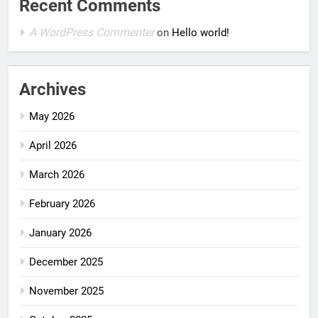
Recent Comments
A WordPress Commenter
on
Hello world!
Archives
May 2026
April 2026
March 2026
February 2026
January 2026
December 2025
November 2025