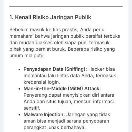
1.
Kenali Risiko Jaringan Publik
Sebelum masuk ke tips praktis, Anda perlu
memahami bahwa jaringan publik bersifat terbuka
dan mudah diakses oleh siapa pun, termasuk
pihak yang berniat buruk. Beberapa risiko yang
umum meliputi:
Penyadapan Data (Sniffing):
Hacker bisa
memantau lalu lintas data Anda, termasuk
kredensial login.
Man-in-the-Middle (MitM) Attack:
Penyerang dapat menyisipkan diri antara
Anda dan situs tujuan, mencuri informasi
sensitif.
Malware Injection:
Jaringan yang tidak
aman bisa menjadi sarana penyebaran
perangkat lunak berbahaya.