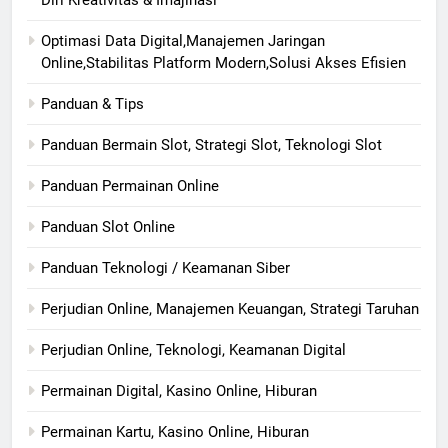
Optimasi Data Digital,Manajemen Jaringan
Online,Stabilitas Platform Modern,Solusi Akses Efisien
Panduan & Tips
Panduan Bermain Slot, Strategi Slot, Teknologi Slot
Panduan Permainan Online
Panduan Slot Online
Panduan Teknologi / Keamanan Siber
Perjudian Online, Manajemen Keuangan, Strategi Taruhan
Perjudian Online, Teknologi, Keamanan Digital
Permainan Digital, Kasino Online, Hiburan
Permainan Kartu, Kasino Online, Hiburan