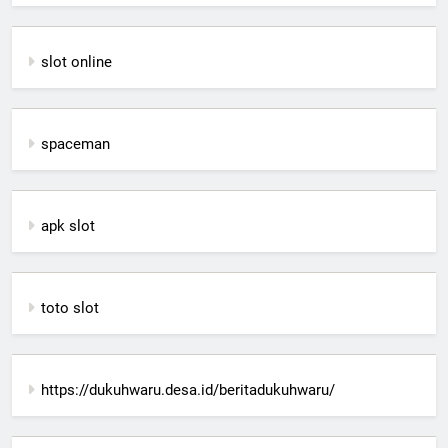
slot online
spaceman
apk slot
toto slot
https://dukuhwaru.desa.id/beritadukuhwaru/