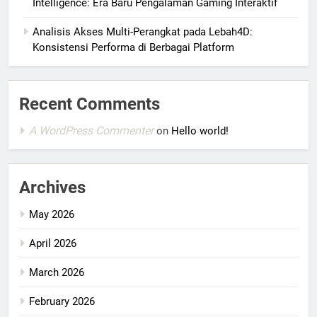
Intelligence: Era Baru Pengalaman Gaming Interaktif
Analisis Akses Multi-Perangkat pada Lebah4D:
Konsistensi Performa di Berbagai Platform
Recent Comments
A WordPress Commenter
on
Hello world!
Archives
May 2026
April 2026
March 2026
February 2026