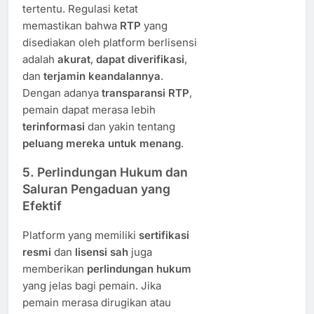
tertentu. Regulasi ketat
memastikan bahwa
RTP
yang
disediakan oleh platform berlisensi
adalah
akurat
,
dapat diverifikasi
,
dan
terjamin keandalannya
.
Dengan adanya
transparansi RTP
,
pemain dapat merasa lebih
terinformasi
dan yakin tentang
peluang mereka untuk menang
.
5. Perlindungan Hukum dan
Saluran Pengaduan yang
Efektif
Platform yang memiliki
sertifikasi
resmi
dan
lisensi sah
juga
memberikan
perlindungan hukum
yang jelas bagi pemain. Jika
pemain merasa dirugikan atau