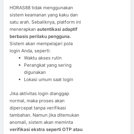
HORAS88 tidak menggunakan
sistem keamanan yang kaku dan
satu arah. Sebaliknya, platform ini
menerapkan
autentikasi adaptif
berbasis perilaku pengguna.
Sistem akan mempelajari pola
login Anda, seperti:
Waktu akses rutin
Perangkat yang sering
digunakan
Lokasi umum saat login
Jika aktivitas login dianggap
normal, maka proses akan
dipercepat tanpa verifikasi
tambahan. Namun jika ditemukan
anomali, sistem akan meminta
verifikasi ekstra seperti OTP atau