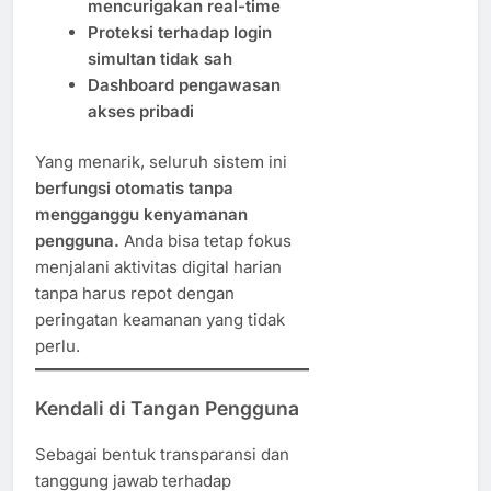
mencurigakan real-time
Proteksi terhadap login
simultan tidak sah
Dashboard pengawasan
akses pribadi
Yang menarik, seluruh sistem ini
berfungsi otomatis tanpa
mengganggu kenyamanan
pengguna.
Anda bisa tetap fokus
menjalani aktivitas digital harian
tanpa harus repot dengan
peringatan keamanan yang tidak
perlu.
Kendali di Tangan Pengguna
Sebagai bentuk transparansi dan
tanggung jawab terhadap