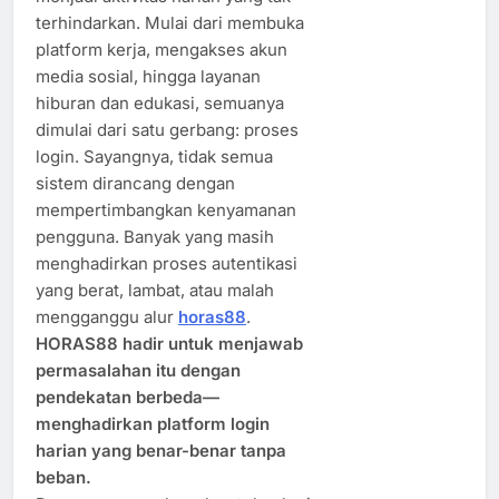
terhindarkan. Mulai dari membuka
platform kerja, mengakses akun
media sosial, hingga layanan
hiburan dan edukasi, semuanya
dimulai dari satu gerbang: proses
login. Sayangnya, tidak semua
sistem dirancang dengan
mempertimbangkan kenyamanan
pengguna. Banyak yang masih
menghadirkan proses autentikasi
yang berat, lambat, atau malah
mengganggu alur
horas88
.
HORAS88 hadir untuk menjawab
permasalahan itu dengan
pendekatan berbeda—
menghadirkan platform login
harian yang benar-benar tanpa
beban.