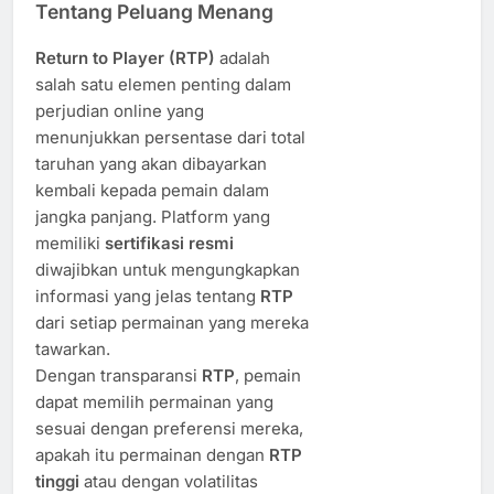
Tentang Peluang Menang
Return to Player (RTP)
adalah
salah satu elemen penting dalam
perjudian online yang
menunjukkan persentase dari total
taruhan yang akan dibayarkan
kembali kepada pemain dalam
jangka panjang. Platform yang
memiliki
sertifikasi resmi
diwajibkan untuk mengungkapkan
informasi yang jelas tentang
RTP
dari setiap permainan yang mereka
tawarkan.
Dengan transparansi
RTP
, pemain
dapat memilih permainan yang
sesuai dengan preferensi mereka,
apakah itu permainan dengan
RTP
tinggi
atau dengan volatilitas