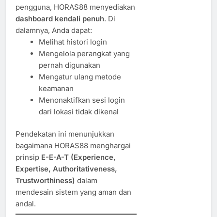
pengguna, HORAS88 menyediakan
dashboard kendali penuh
. Di
dalamnya, Anda dapat:
Melihat histori login
Mengelola perangkat yang
pernah digunakan
Mengatur ulang metode
keamanan
Menonaktifkan sesi login
dari lokasi tidak dikenal
Pendekatan ini menunjukkan
bagaimana HORAS88 menghargai
prinsip
E-E-A-T (Experience,
Expertise, Authoritativeness,
Trustworthiness)
dalam
mendesain sistem yang aman dan
andal.