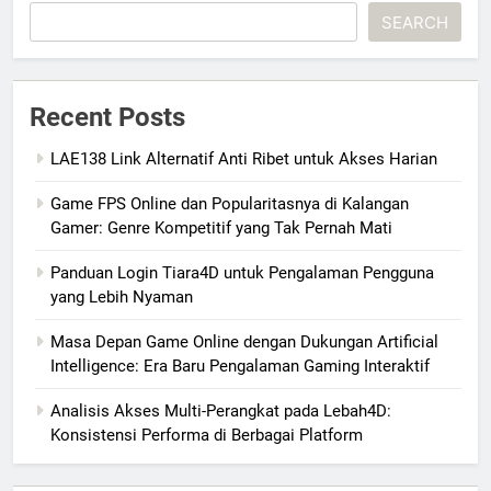
SEARCH
Recent Posts
LAE138 Link Alternatif Anti Ribet untuk Akses Harian
Game FPS Online dan Popularitasnya di Kalangan
Gamer: Genre Kompetitif yang Tak Pernah Mati
Panduan Login Tiara4D untuk Pengalaman Pengguna
yang Lebih Nyaman
Masa Depan Game Online dengan Dukungan Artificial
Intelligence: Era Baru Pengalaman Gaming Interaktif
Analisis Akses Multi-Perangkat pada Lebah4D:
Konsistensi Performa di Berbagai Platform