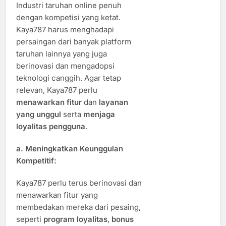
Industri taruhan online penuh
dengan kompetisi yang ketat.
Kaya787 harus menghadapi
persaingan dari banyak platform
taruhan lainnya yang juga
berinovasi dan mengadopsi
teknologi canggih. Agar tetap
relevan, Kaya787 perlu
menawarkan fitur
dan
layanan
yang unggul
serta
menjaga
loyalitas pengguna
.
a.
Meningkatkan Keunggulan
Kompetitif:
Kaya787 perlu terus berinovasi dan
menawarkan fitur yang
membedakan mereka dari pesaing,
seperti
program loyalitas
,
bonus