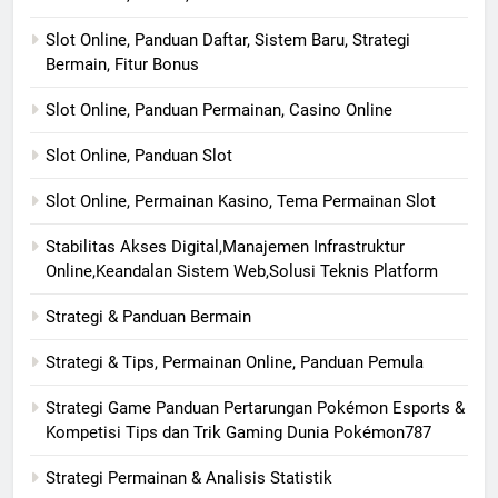
Slot Online, Panduan Daftar, Sistem Baru, Strategi
Bermain, Fitur Bonus
Slot Online, Panduan Permainan, Casino Online
Slot Online, Panduan Slot
Slot Online, Permainan Kasino, Tema Permainan Slot
Stabilitas Akses Digital,Manajemen Infrastruktur
Online,Keandalan Sistem Web,Solusi Teknis Platform
Strategi & Panduan Bermain
Strategi & Tips, Permainan Online, Panduan Pemula
Strategi Game Panduan Pertarungan Pokémon Esports &
Kompetisi Tips dan Trik Gaming Dunia Pokémon787
Strategi Permainan & Analisis Statistik