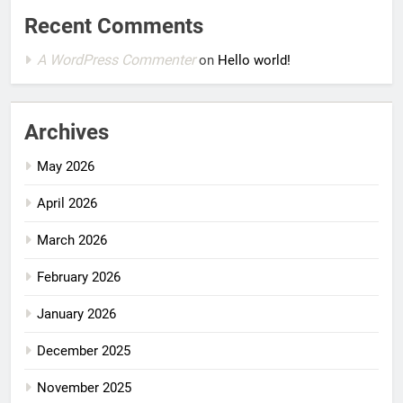
Recent Comments
A WordPress Commenter
on
Hello world!
Archives
May 2026
April 2026
March 2026
February 2026
January 2026
December 2025
November 2025