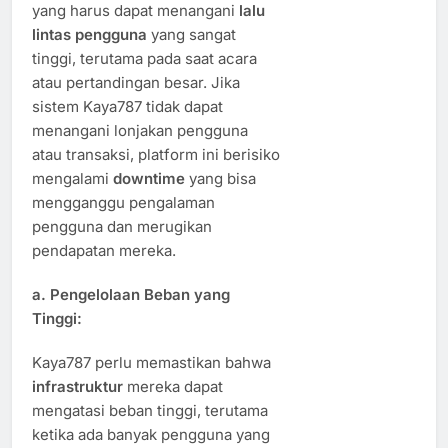
yang harus dapat menangani
lalu
lintas pengguna
yang sangat
tinggi, terutama pada saat acara
atau pertandingan besar. Jika
sistem Kaya787 tidak dapat
menangani lonjakan pengguna
atau transaksi, platform ini berisiko
mengalami
downtime
yang bisa
mengganggu pengalaman
pengguna dan merugikan
pendapatan mereka.
a.
Pengelolaan Beban yang
Tinggi:
Kaya787 perlu memastikan bahwa
infrastruktur
mereka dapat
mengatasi beban tinggi, terutama
ketika ada banyak pengguna yang