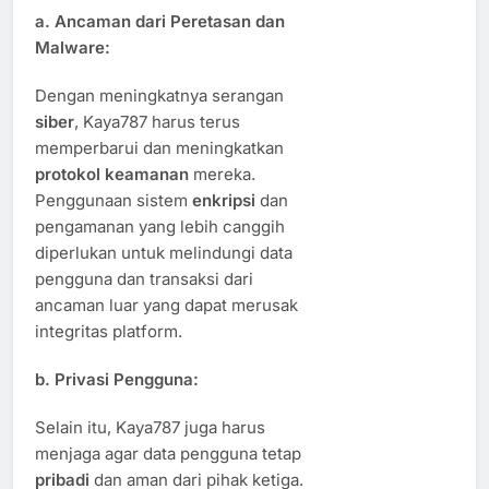
a.
Ancaman dari Peretasan dan
Malware:
Dengan meningkatnya serangan
siber
, Kaya787 harus terus
memperbarui dan meningkatkan
protokol keamanan
mereka.
Penggunaan sistem
enkripsi
dan
pengamanan yang lebih canggih
diperlukan untuk melindungi data
pengguna dan transaksi dari
ancaman luar yang dapat merusak
integritas platform.
b.
Privasi Pengguna:
Selain itu, Kaya787 juga harus
menjaga agar data pengguna tetap
pribadi
dan aman dari pihak ketiga.