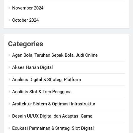
November 2024
October 2024
Categories
Agen Bola, Taruhan Sepak Bola, Judi Online
Akses Harian Digital
Analisis Digital & Strategi Platform
Analisis Slot & Tren Pengguna
Arsitektur Sistem & Optimasi Infrastruktur
Desain UI/UX Digital dan Adaptasi Game
Edukasi Permainan & Strategi Slot Digital