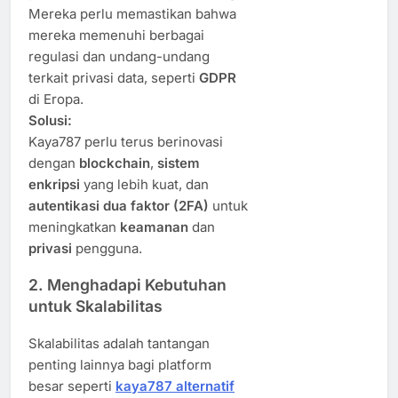
Mereka perlu memastikan bahwa
mereka memenuhi berbagai
regulasi dan undang-undang
terkait privasi data, seperti
GDPR
di Eropa.
Solusi:
Kaya787 perlu terus berinovasi
dengan
blockchain
,
sistem
enkripsi
yang lebih kuat, dan
autentikasi dua faktor (2FA)
untuk
meningkatkan
keamanan
dan
privasi
pengguna.
2. Menghadapi Kebutuhan
untuk Skalabilitas
Skalabilitas adalah tantangan
penting lainnya bagi platform
besar seperti
kaya787 alternatif