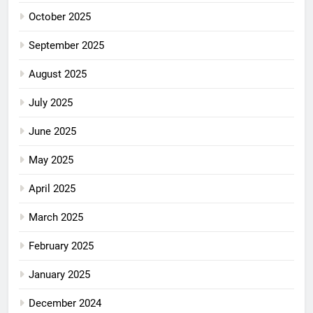
October 2025
September 2025
August 2025
July 2025
June 2025
May 2025
April 2025
March 2025
February 2025
January 2025
December 2024