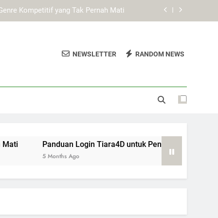
Genre Kompetitif yang Tak Pernah Mati
ngalaman Pengguna yang Lebih Nyaman
Era Baru Pengalaman Gaming Interaktif
NEWSLETTER
RANDOM NEWS
ternatif Anti Ribet untuk Akses Harian
emical.
Genre Kompetitif yang Tak Pernah Mati
ngalaman Pengguna yang Lebih Nyaman
Era Baru Pengalaman Gaming Interaktif
Panduan Login Tiara4D untuk Pengalaman Pengguna yang Le
5 Months Ago