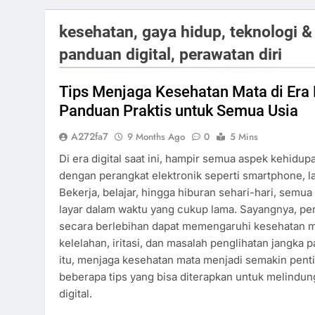
kesehatan, gaya hidup, teknologi 
panduan digital, perawatan diri
Tips Menjaga Kesehatan Mata di Era D
Panduan Praktis untuk Semua Usia
A272fa7
9 Months Ago
0
5 Mins
Di era digital saat ini, hampir semua aspek kehidupa
dengan perangkat elektronik seperti smartphone, la
Bekerja, belajar, hingga hiburan sehari-hari, sem
layar dalam waktu yang cukup lama. Sayangnya, pe
secara berlebihan dapat memengaruhi kesehatan 
kelelahan, iritasi, dan masalah penglihatan jangka 
itu, menjaga kesehatan mata menjadi semakin penti
beberapa tips yang bisa diterapkan untuk melindun
digital.