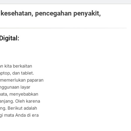
& kesehatan, pencegahan penyakit,
igital:
n kita berkaitan
ptop, dan tablet.
ua memerlukan paparan
nggunaan layar
mata, menyebabkan
panjang. Oleh karena
ng. Berikut adalah
gi mata Anda di era