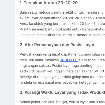
1. Terapkan Aturan 20-20-20
Salah satu metode paling efektif untuk mengurang
akibat layar adalah aturan
20-20-20
. Setiap 20 men
Anda ke objek yang berjarak sekitar 20 kaki (6 mete
Praktik ini membantu otot mata untuk beristirahat
kelelahan mata akibat fokus terus-menerus pada la
2. Atur Pencahayaan dan Posisi Layar
Pencahayaan yang tepat dapat mengurangi silau ya
merusak mata. Pastikan
JUDI SLOT
tidak terlalu t
lingkungan sekitar. Posisi layar juga penting; idealn
sedikit di bawah ketinggian mata dan sekitar 50–70 
bekerja di ruangan yang terlalu gelap atau terkena
jendela karena dapat menyebabkan ketegangan mat
3. Kurangi Waktu Layar yang Tidak Produkt
Selain pekerjaan atau belajar, waktu layar untuk med