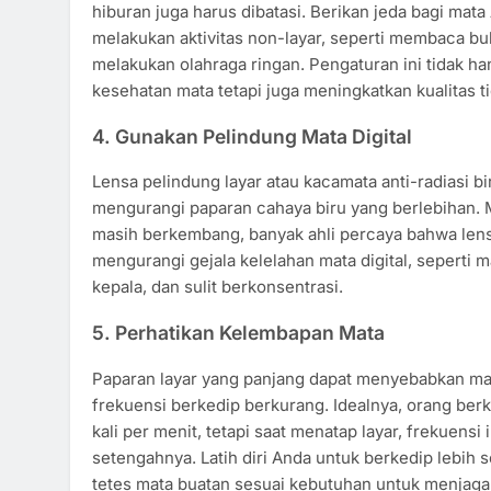
hiburan juga harus dibatasi. Berikan jeda bagi mat
melakukan aktivitas non-layar, seperti membaca buku
melakukan olahraga ringan. Pengaturan ini tidak h
kesehatan mata tetapi juga meningkatkan kualitas ti
4. Gunakan Pelindung Mata Digital
Lensa pelindung layar atau kacamata anti-radiasi 
mengurangi paparan cahaya biru yang berlebihan. 
masih berkembang, banyak ahli percaya bahwa len
mengurangi gejala kelelahan mata digital, seperti ma
kepala, dan sulit berkonsentrasi.
5. Perhatikan Kelembapan Mata
Paparan layar yang panjang dapat menyebabkan ma
frekuensi berkedip berkurang. Idealnya, orang berk
kali per menit, tetapi saat menatap layar, frekuensi 
setengahnya. Latih diri Anda untuk berkedip lebih 
tetes mata buatan sesuai kebutuhan untuk menjag