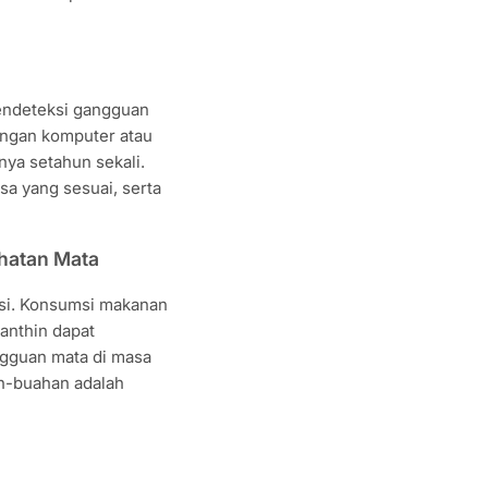
endeteksi gangguan
engan komputer atau
nya setahun sekali.
a yang sesuai, serta
hatan Mata
isi. Konsumsi makanan
xanthin dapat
gguan mata di masa
ah-buahan adalah