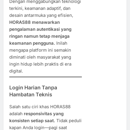
Dengan menggabungkan teknologi
terkini, keamanan adaptif, dan
desain antarmuka yang efisien,
HORAS88 menawarkan
pengalaman autentikasi yang
ringan namun tetap menjaga
keamanan pengguna.
Inilah
mengapa platform ini semakin
diminati oleh masyarakat yang
ingin hidup lebih praktis di era
digital.
Login Harian Tanpa
Hambatan Teknis
Salah satu ciri khas HORAS88
adalah
responsivitas yang
konsisten setiap saat.
Tidak peduli
kapan Anda login—pagi saat