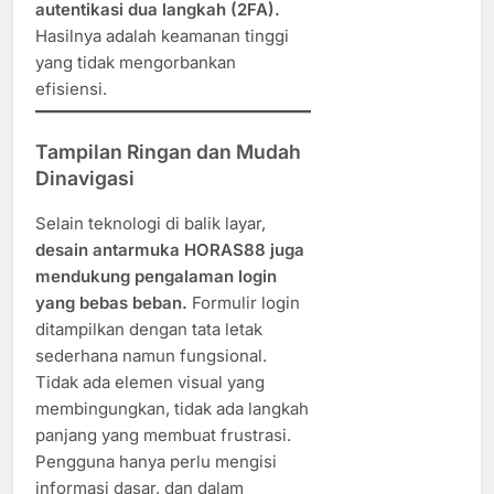
autentikasi dua langkah (2FA).
Hasilnya adalah keamanan tinggi
yang tidak mengorbankan
efisiensi.
Tampilan Ringan dan Mudah
Dinavigasi
Selain teknologi di balik layar,
desain antarmuka HORAS88 juga
mendukung pengalaman login
yang bebas beban.
Formulir login
ditampilkan dengan tata letak
sederhana namun fungsional.
Tidak ada elemen visual yang
membingungkan, tidak ada langkah
panjang yang membuat frustrasi.
Pengguna hanya perlu mengisi
informasi dasar, dan dalam