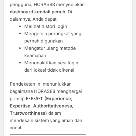
pengguna, HORAS88 menyediakan
dashboard kendali penuh
. Di
dalamnya, Anda dapat:
Melihat histori login
Mengelola perangkat yang
pernah digunakan
Mengatur ulang metode
keamanan
Menonaktifkan sesi login
dari lokasi tidak dikenal
Pendekatan ini menunjukkan
bagaimana HORAS88 menghargai
prinsip
E-E-A-T (Experience,
Expertise, Authoritativeness,
Trustworthiness)
dalam
mendesain sistem yang aman dan
andal.