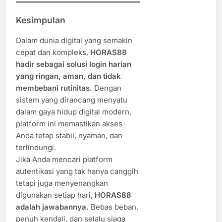
Kesimpulan
Dalam dunia digital yang semakin
cepat dan kompleks,
HORAS88
hadir sebagai solusi login harian
yang ringan, aman, dan tidak
membebani rutinitas.
Dengan
sistem yang dirancang menyatu
dalam gaya hidup digital modern,
platform ini memastikan akses
Anda tetap stabil, nyaman, dan
terlindungi.
Jika Anda mencari platform
autentikasi yang tak hanya canggih
tetapi juga menyenangkan
digunakan setiap hari,
HORAS88
adalah jawabannya.
Bebas beban,
penuh kendali, dan selalu siaga