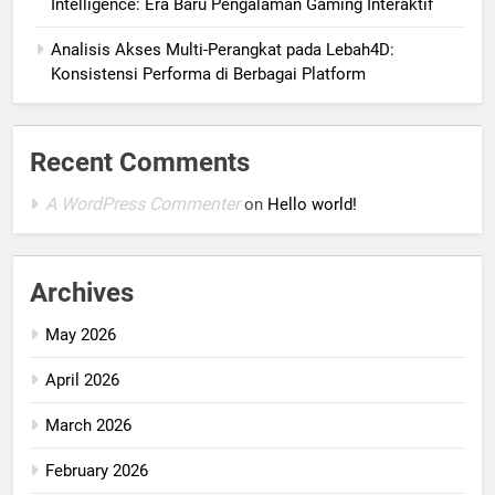
Intelligence: Era Baru Pengalaman Gaming Interaktif
Analisis Akses Multi-Perangkat pada Lebah4D:
Konsistensi Performa di Berbagai Platform
Recent Comments
A WordPress Commenter
on
Hello world!
Archives
May 2026
April 2026
March 2026
February 2026