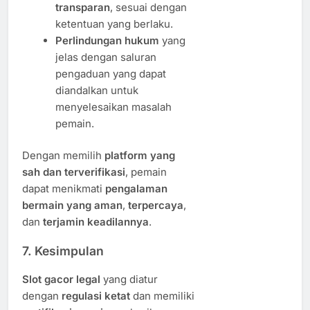
transparan
, sesuai dengan
ketentuan yang berlaku.
Perlindungan hukum
yang
jelas dengan saluran
pengaduan yang dapat
diandalkan untuk
menyelesaikan masalah
pemain.
Dengan memilih
platform yang
sah dan terverifikasi
, pemain
dapat menikmati
pengalaman
bermain yang aman
,
terpercaya
,
dan
terjamin keadilannya
.
7. Kesimpulan
Slot gacor legal
yang diatur
dengan
regulasi ketat
dan memiliki