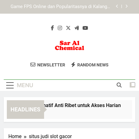
Skip
Panduan Login Tiara4D untuk Pengalaman
to
Pengguna yang Lebih Nyaman
content
Masa Depan Game Online dengan Dukungan
Artificial Intelligence: Era Baru Pengalaman
Gaming Interaktif
LAE138 Link Alternatif Anti Ribet untuk Akses
Harian
Game FPS Online dan Popularitasnya di Kalangan
Gamer: Genre Kompetitif yang Tak Pernah Mati
Sar Al Chemical
Temukan Produk Kimia Berkualitas
Panduan Login Tiara4D untuk Pengalaman
NEWSLETTER
RANDOM NEWS
Pengguna yang Lebih Nyaman
Untuk Kebutuhan Industri Di Sar Al
Masa Depan Game Online dengan Dukungan
Chemical.
Artificial Intelligence: Era Baru Pengalaman
MENU
Gaming Interaktif
E138 Link Alternatif Anti Ribet untuk Akses Harian
Game 
HEADLINES
onths Ago
4 Mont
Home
situs judi slot gacor