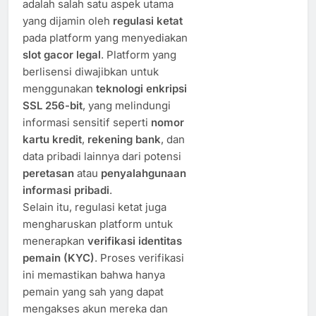
adalah salah satu aspek utama
yang dijamin oleh
regulasi ketat
pada platform yang menyediakan
slot gacor legal
. Platform yang
berlisensi diwajibkan untuk
menggunakan
teknologi enkripsi
SSL 256-bit
, yang melindungi
informasi sensitif seperti
nomor
kartu kredit
,
rekening bank
, dan
data pribadi lainnya dari potensi
peretasan
atau
penyalahgunaan
informasi pribadi
.
Selain itu, regulasi ketat juga
mengharuskan platform untuk
menerapkan
verifikasi identitas
pemain (KYC)
. Proses verifikasi
ini memastikan bahwa hanya
pemain yang sah yang dapat
mengakses akun mereka dan