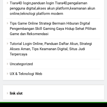
Tiara4D login,panduan login Tiara4D,pengalaman
pengguna digital,akses akun platform,keamanan akun
online,teknologi platform modern
Tips Game Online Strategi Bermain Hiburan Digital
Pengembangan Skill Gaming Gaya Hidup Sehat Pilihan
Game dan Rekomendasi
Tutorial Login Online, Panduan Daftar Akun, Strategi
Akses Aman, Tips Keamanan Digital, Situs Judi
Terpercaya
Uncategorized
UX & Teknologi Web
link slot