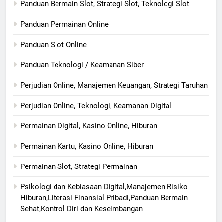
Panduan Bermain Slot, Strategi Slot, Teknologi Slot
Panduan Permainan Online
Panduan Slot Online
Panduan Teknologi / Keamanan Siber
Perjudian Online, Manajemen Keuangan, Strategi Taruhan
Perjudian Online, Teknologi, Keamanan Digital
Permainan Digital, Kasino Online, Hiburan
Permainan Kartu, Kasino Online, Hiburan
Permainan Slot, Strategi Permainan
Psikologi dan Kebiasaan Digital,Manajemen Risiko
Hiburan,Literasi Finansial Pribadi,Panduan Bermain
Sehat,Kontrol Diri dan Keseimbangan