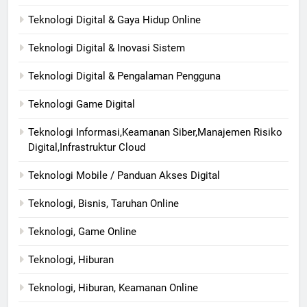
Teknologi Digital & Gaya Hidup Online
Teknologi Digital & Inovasi Sistem
Teknologi Digital & Pengalaman Pengguna
Teknologi Game Digital
Teknologi Informasi,Keamanan Siber,Manajemen Risiko
Digital,Infrastruktur Cloud
Teknologi Mobile / Panduan Akses Digital
Teknologi, Bisnis, Taruhan Online
Teknologi, Game Online
Teknologi, Hiburan
Teknologi, Hiburan, Keamanan Online