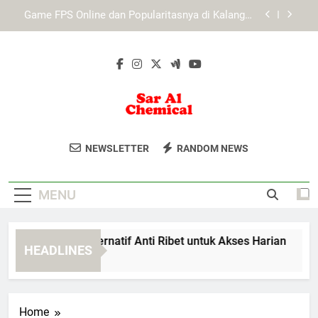
Skip
Game FPS Online dan Popularitasnya di Kalangan
Gamer: Genre Kompetitif yang Tak Pernah Mati
to
content
Panduan Login Tiara4D untuk Pengalaman
Pengguna yang Lebih Nyaman
Masa Depan Game Online dengan Dukungan
Artificial Intelligence: Era Baru Pengalaman
Gaming Interaktif
LAE138 Link Alternatif Anti Ribet untuk Akses
Harian
Sar Al Chemical
Game FPS Online dan Popularitasnya di Kalangan
Temukan Produk Kimia Berkualitas
Gamer: Genre Kompetitif yang Tak Pernah Mati
NEWSLETTER
RANDOM NEWS
Untuk Kebutuhan Industri Di Sar Al
Panduan Login Tiara4D untuk Pengalaman
Chemical.
Pengguna yang Lebih Nyaman
MENU
Masa Depan Game Online dengan Dukungan
Artificial Intelligence: Era Baru Pengalaman
Gaming Interaktif
LAE138 Link Alternatif Anti Ribet untuk Akses Harian
Ga
HEADLINES
3 Months Ago
4 
Home