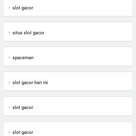
slot gacor
situs slot gacor
spaceman
slot gacor hari ini
slot gacor
slot gacor