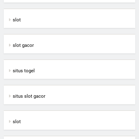
slot
slot gacor
situs togel
situs slot gacor
slot