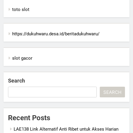
toto slot
https://dukuhwaru.desa.id/beritadukuhwaru/
slot gacor
Search
SEARCH
Recent Posts
LAE138 Link Alternatif Anti Ribet untuk Akses Harian