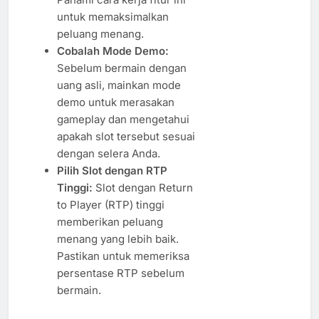
untuk memaksimalkan
peluang menang.
Cobalah Mode Demo:
Sebelum bermain dengan
uang asli, mainkan mode
demo untuk merasakan
gameplay dan mengetahui
apakah slot tersebut sesuai
dengan selera Anda.
Pilih Slot dengan RTP
Tinggi:
Slot dengan Return
to Player (RTP) tinggi
memberikan peluang
menang yang lebih baik.
Pastikan untuk memeriksa
persentase RTP sebelum
bermain.