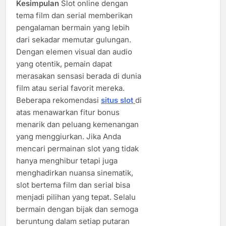
Kesimpulan
Slot online dengan
tema film dan serial memberikan
pengalaman bermain yang lebih
dari sekadar memutar gulungan.
Dengan elemen visual dan audio
yang otentik, pemain dapat
merasakan sensasi berada di dunia
film atau serial favorit mereka.
Beberapa rekomendasi
situs slot
di
atas menawarkan fitur bonus
menarik dan peluang kemenangan
yang menggiurkan. Jika Anda
mencari permainan slot yang tidak
hanya menghibur tetapi juga
menghadirkan nuansa sinematik,
slot bertema film dan serial bisa
menjadi pilihan yang tepat. Selalu
bermain dengan bijak dan semoga
beruntung dalam setiap putaran