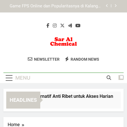
Gamer: Genre Kompetitif yang Tak Pernah Mati
Skip
Panduan Login Tiara4D untuk Pengalaman
to
Pengguna yang Lebih Nyaman
content
Masa Depan Game Online dengan Dukungan
Artificial Intelligence: Era Baru Pengalaman
Gaming Interaktif
LAE138 Link Alternatif Anti Ribet untuk Akses
Harian
Game FPS Online dan Popularitasnya di Kalangan
Gamer: Genre Kompetitif yang Tak Pernah Mati
Sar Al Chemical
Temukan Produk Kimia Berkualitas
Panduan Login Tiara4D untuk Pengalaman
NEWSLETTER
RANDOM NEWS
Pengguna yang Lebih Nyaman
Untuk Kebutuhan Industri Di Sar Al
Chemical.
Masa Depan Game Online dengan Dukungan
Artificial Intelligence: Era Baru Pengalaman
MENU
Gaming Interaktif
LAE138 Link Alternatif Anti Ribet untuk Akses Harian
Gam
HEADLINES
3 Months Ago
4 M
Home