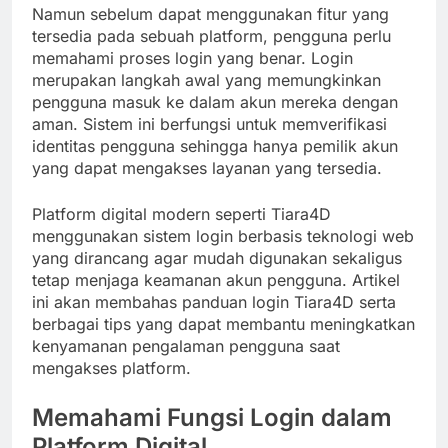
Namun sebelum dapat menggunakan fitur yang
tersedia pada sebuah platform, pengguna perlu
memahami proses login yang benar. Login
merupakan langkah awal yang memungkinkan
pengguna masuk ke dalam akun mereka dengan
aman. Sistem ini berfungsi untuk memverifikasi
identitas pengguna sehingga hanya pemilik akun
yang dapat mengakses layanan yang tersedia.
Platform digital modern seperti Tiara4D
menggunakan sistem login berbasis teknologi web
yang dirancang agar mudah digunakan sekaligus
tetap menjaga keamanan akun pengguna. Artikel
ini akan membahas panduan login Tiara4D serta
berbagai tips yang dapat membantu meningkatkan
kenyamanan pengalaman pengguna saat
mengakses platform.
Memahami Fungsi Login dalam
Platform Digital