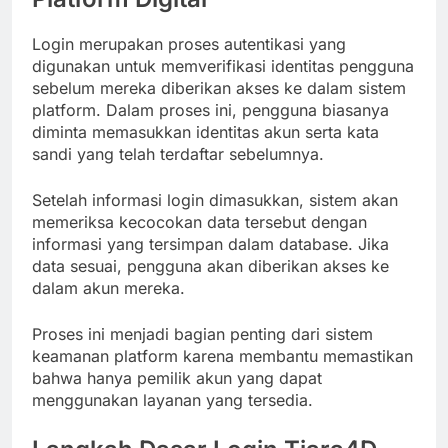
Login merupakan proses autentikasi yang
digunakan untuk memverifikasi identitas pengguna
sebelum mereka diberikan akses ke dalam sistem
platform. Dalam proses ini, pengguna biasanya
diminta memasukkan identitas akun serta kata
sandi yang telah terdaftar sebelumnya.
Setelah informasi login dimasukkan, sistem akan
memeriksa kecocokan data tersebut dengan
informasi yang tersimpan dalam database. Jika
data sesuai, pengguna akan diberikan akses ke
dalam akun mereka.
Proses ini menjadi bagian penting dari sistem
keamanan platform karena membantu memastikan
bahwa hanya pemilik akun yang dapat
menggunakan layanan yang tersedia.