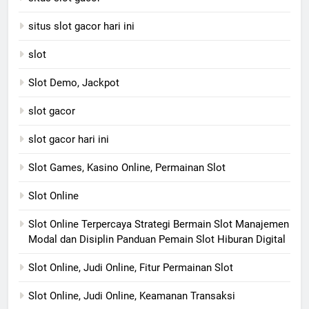
situs slot gacor hari ini
slot
Slot Demo, Jackpot
slot gacor
slot gacor hari ini
Slot Games, Kasino Online, Permainan Slot
Slot Online
Slot Online Terpercaya Strategi Bermain Slot Manajemen
Modal dan Disiplin Panduan Pemain Slot Hiburan Digital
Slot Online, Judi Online, Fitur Permainan Slot
Slot Online, Judi Online, Keamanan Transaksi