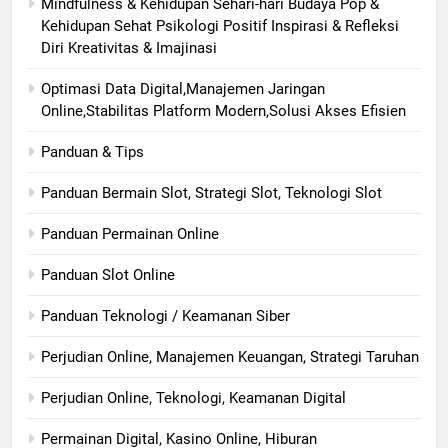
Mindfulness & Kehidupan Sehari-hari Budaya Pop &
Kehidupan Sehat Psikologi Positif Inspirasi & Refleksi
Diri Kreativitas & Imajinasi
Optimasi Data Digital,Manajemen Jaringan
Online,Stabilitas Platform Modern,Solusi Akses Efisien
Panduan & Tips
Panduan Bermain Slot, Strategi Slot, Teknologi Slot
Panduan Permainan Online
Panduan Slot Online
Panduan Teknologi / Keamanan Siber
Perjudian Online, Manajemen Keuangan, Strategi Taruhan
Perjudian Online, Teknologi, Keamanan Digital
Permainan Digital, Kasino Online, Hiburan