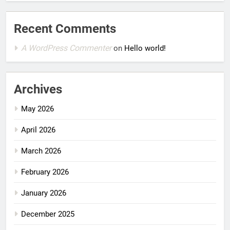
Recent Comments
A WordPress Commenter
on
Hello world!
Archives
May 2026
April 2026
March 2026
February 2026
January 2026
December 2025