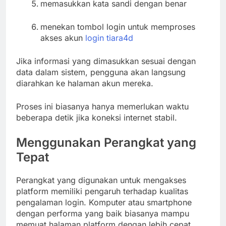
memasukkan kata sandi dengan benar
menekan tombol login untuk memproses
akses akun
login tiara4d
Jika informasi yang dimasukkan sesuai dengan
data dalam sistem, pengguna akan langsung
diarahkan ke halaman akun mereka.
Proses ini biasanya hanya memerlukan waktu
beberapa detik jika koneksi internet stabil.
Menggunakan Perangkat yang
Tepat
Perangkat yang digunakan untuk mengakses
platform memiliki pengaruh terhadap kualitas
pengalaman login. Komputer atau smartphone
dengan performa yang baik biasanya mampu
memuat halaman platform dengan lebih cepat.