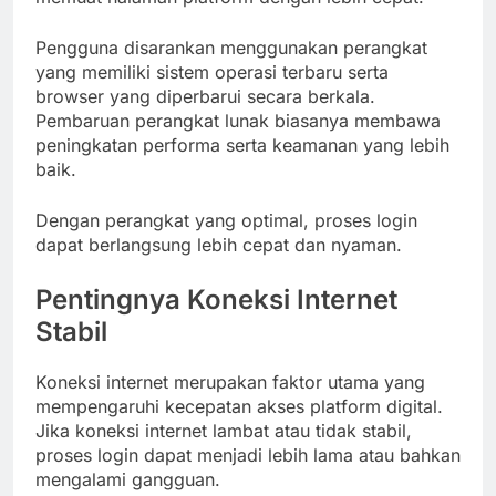
Pengguna disarankan menggunakan perangkat
yang memiliki sistem operasi terbaru serta
browser yang diperbarui secara berkala.
Pembaruan perangkat lunak biasanya membawa
peningkatan performa serta keamanan yang lebih
baik.
Dengan perangkat yang optimal, proses login
dapat berlangsung lebih cepat dan nyaman.
Pentingnya Koneksi Internet
Stabil
Koneksi internet merupakan faktor utama yang
mempengaruhi kecepatan akses platform digital.
Jika koneksi internet lambat atau tidak stabil,
proses login dapat menjadi lebih lama atau bahkan
mengalami gangguan.