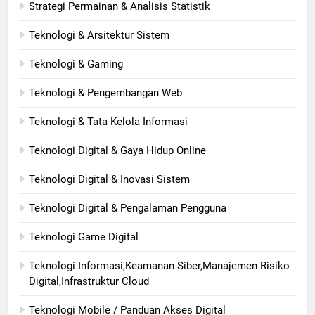
Strategi Permainan & Analisis Statistik
Teknologi & Arsitektur Sistem
Teknologi & Gaming
Teknologi & Pengembangan Web
Teknologi & Tata Kelola Informasi
Teknologi Digital & Gaya Hidup Online
Teknologi Digital & Inovasi Sistem
Teknologi Digital & Pengalaman Pengguna
Teknologi Game Digital
Teknologi Informasi,Keamanan Siber,Manajemen Risiko
Digital,Infrastruktur Cloud
Teknologi Mobile / Panduan Akses Digital