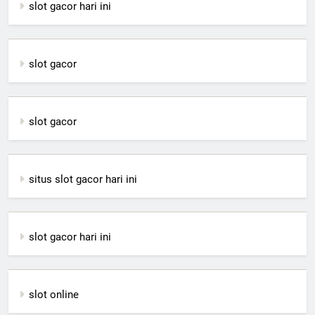
slot gacor hari ini
slot gacor
slot gacor
situs slot gacor hari ini
slot gacor hari ini
slot online