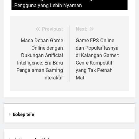
Pengguna yang Lebih Nyaman
Previous:
Next:
Post
navigation
Masa Depan Game
Game FPS Online
Online dengan
dan Popularitasnya
Dukungan Artificial
di Kalangan Gamer:
Intelligence: Era Baru
Genre Kompetitif
Pengalaman Gaming
yang Tak Pernah
Interaktif
Mati
bokep tele