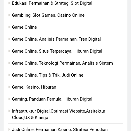
Edukasi Permainan & Strategi Slot Digital
Gambling, Slot Games, Casino Online
Game Online
Game Online, Analisis Permainan, Tren Digital
Game Online, Situs Terpercaya, Hiburan Digital
Game Online, Teknologi Permainan, Analisis Sistem
Game Online, Tips & Trik, Judi Online
Game, Kasino, Hiburan
Gaming, Panduan Pemula, Hiburan Digital
Infrastruktur Digital,Optimasi Website,Arsitektur
Cloud,UX & Kinerja
Judi Online, Permainan Kasino, Strategi Perjudian