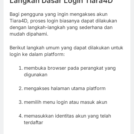
Langkah Dasar Login Tiara4D
Bagi pengguna yang ingin mengakses akun
Tiara4D, proses login biasanya dapat dilakukan
dengan langkah-langkah yang sederhana dan
mudah dipahami.
Berikut langkah umum yang dapat dilakukan untuk
login ke dalam platform:
membuka browser pada perangkat yang
digunakan
mengakses halaman utama platform
memilih menu login atau masuk akun
memasukkan identitas akun yang telah
terdaftar