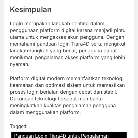
Kesimpulan
Login merupakan langkah penting dalam
penggunaan platform digital karena menjadi pintu
utama untuk mengakses akun pengguna. Dengan
memahami panduan login Tiara4D serta mengikuti
langkah-langkah yang benar, pengguna dapat
menikmati pengalaman akses platform yang lebih
nyaman.
Platform digital modern memanfaatkan teknologi
keamanan dan optimasi sistem untuk memastikan
proses login berjalan dengan cepat dan stabil.
Dukungan teknologi tersebut membantu
meningkatkan kualitas pengalaman pengguna
dalam menggunakan platform.
Tagged:
Panduan Login Tiara4D untuk Pengalaman