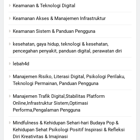
Keamanan & Teknologi Digital
Keamanan Akses & Manajemen Infrastruktur
Keamanan Sistem & Panduan Pengguna
kesehatan, gaya hidup, teknologi & kesehatan,
pencegahan penyakit, panduan digital, perawatan diri
lebah4d
Manajemen Risiko, Literasi Digital, Psikologi Perilaku,
Teknologi Permainan, Panduan Pengguna
Manajemen Trafik Digital,Stabilitas Platform
Online,Infrastruktur Sistem,Optimasi
Performa,Pengalaman Pengguna
Mindfulness & Kehidupan Sehari-hari Budaya Pop &
Kehidupan Sehat Psikologi Positif Inspirasi & Refleksi
Diri Kreativitas & Imajinasi