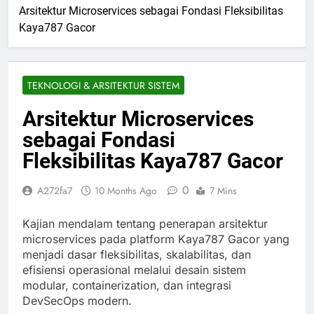
Arsitektur Microservices sebagai Fondasi Fleksibilitas
Kaya787 Gacor
TEKNOLOGI & ARSITEKTUR SISTEM
Arsitektur Microservices
sebagai Fondasi
Fleksibilitas Kaya787 Gacor
0
A272fa7
10 Months Ago
7 Mins
Kajian mendalam tentang penerapan arsitektur
microservices pada platform Kaya787 Gacor yang
menjadi dasar fleksibilitas, skalabilitas, dan
efisiensi operasional melalui desain sistem
modular, containerization, dan integrasi
DevSecOps modern.