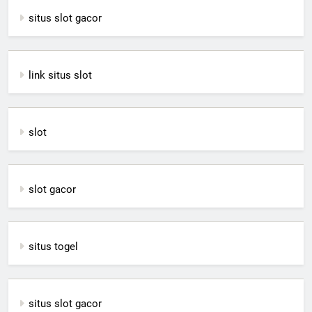
situs slot gacor
link situs slot
slot
slot gacor
situs togel
situs slot gacor