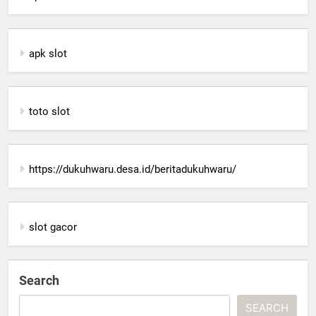
apk slot
toto slot
https://dukuhwaru.desa.id/beritadukuhwaru/
slot gacor
Search
SEARCH