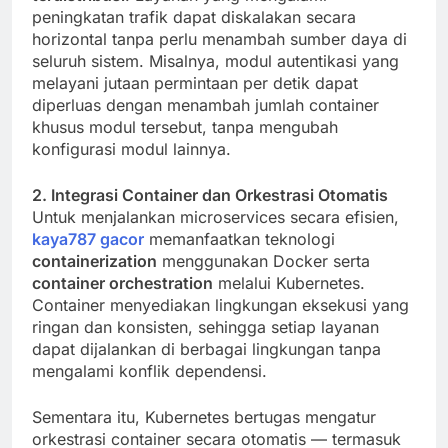
peningkatan trafik dapat diskalakan secara
horizontal tanpa perlu menambah sumber daya di
seluruh sistem. Misalnya, modul autentikasi yang
melayani jutaan permintaan per detik dapat
diperluas dengan menambah jumlah container
khusus modul tersebut, tanpa mengubah
konfigurasi modul lainnya.
2. Integrasi Container dan Orkestrasi Otomatis
Untuk menjalankan microservices secara efisien,
kaya787 gacor
memanfaatkan teknologi
containerization
menggunakan Docker serta
container orchestration
melalui Kubernetes.
Container menyediakan lingkungan eksekusi yang
ringan dan konsisten, sehingga setiap layanan
dapat dijalankan di berbagai lingkungan tanpa
mengalami konflik dependensi.
Sementara itu, Kubernetes bertugas mengatur
orkestrasi container secara otomatis — termasuk