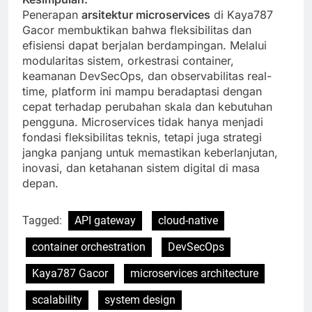
Penerapan
arsitektur microservices
di Kaya787
Gacor membuktikan bahwa fleksibilitas dan
efisiensi dapat berjalan berdampingan. Melalui
modularitas sistem, orkestrasi container,
keamanan DevSecOps, dan observabilitas real-
time, platform ini mampu beradaptasi dengan
cepat terhadap perubahan skala dan kebutuhan
pengguna. Microservices tidak hanya menjadi
fondasi fleksibilitas teknis, tetapi juga strategi
jangka panjang untuk memastikan keberlanjutan,
inovasi, dan ketahanan sistem digital di masa
depan.
Tagged:
API gateway
cloud-native
container orchestration
DevSecOps
Kaya787 Gacor
microservices architecture
scalability
system design