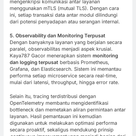
mengenkripsi komunikasi antar layanan
menggunakan mTLS (mutual TLS). Dengan cara
ini, setiap transaksi data antar modul dilindungi
dari potensi penyadapan atau serangan internal.
5. Observability dan Monitoring Terpusat
Dengan banyaknya layanan yang berjalan secara
paralel, observabilitas menjadi aspek krusial.
Kaya787 Gacor menerapkan sistem
monitoring
dan logging terpusat
berbasis Prometheus,
Grafana, dan Elasticsearch. Sistem ini memantau
performa setiap microservice secara real-time,
mulai dari latensi, throughput, hingga error rate.
Selain itu, tracing terdistribusi dengan
OpenTelemetry membantu mengidentifikasi
bottleneck dan memetakan aliran permintaan antar
layanan. Hasil pemantauan ini kemudian
digunakan untuk melakukan optimasi performa
secara proaktif, sekaligus mendukung prinsip