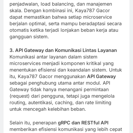
penjadwalan, load balancing, dan manajemen
skala. Dengan kombinasi ini, Kaya787 Gacor
dapat memastikan bahwa setiap microservice
berjalan optimal, serta mampu beradaptasi secara
otomatis ketika terjadi lonjakan beban kerja atau
gangguan sistem.
3. API Gateway dan Komunikasi Lintas Layanan
Komunikasi antar layanan dalam sistem
microservices menjadi komponen kritikal yang
menentukan efisiensi dan keandalan sistem. Untuk
itu, Kaya787 Gacor menggunakan
API Gateway
sebagai penghubung utama antar modul. API
Gateway tidak hanya menangani permintaan
(request) dari pengguna, tetapi juga mengelola
routing, autentikasi, caching, dan rate limiting
untuk mencegah kelebihan beban.
Selain itu, penerapan
gRPC dan RESTful API
memberikan efisiensi komunikasi yang lebih cepat