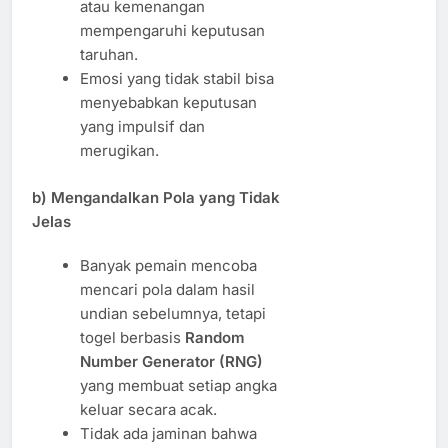
atau kemenangan
mempengaruhi keputusan
taruhan.
Emosi yang tidak stabil bisa
menyebabkan keputusan
yang impulsif dan
merugikan.
b) Mengandalkan Pola yang Tidak
Jelas
Banyak pemain mencoba
mencari pola dalam hasil
undian sebelumnya, tetapi
togel berbasis
Random
Number Generator (RNG)
yang membuat setiap angka
keluar secara acak.
Tidak ada jaminan bahwa