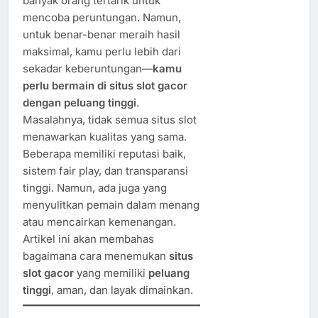
banyak orang tertarik untuk
mencoba peruntungan. Namun,
untuk benar-benar meraih hasil
maksimal, kamu perlu lebih dari
sekadar keberuntungan—
kamu
perlu bermain di situs slot gacor
dengan peluang tinggi
.
Masalahnya, tidak semua situs slot
menawarkan kualitas yang sama.
Beberapa memiliki reputasi baik,
sistem fair play, dan transparansi
tinggi. Namun, ada juga yang
menyulitkan pemain dalam menang
atau mencairkan kemenangan.
Artikel ini akan membahas
bagaimana cara menemukan
situs
slot gacor
yang memiliki
peluang
tinggi
, aman, dan layak dimainkan.