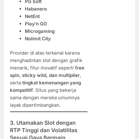
PG Soft
Habanero
NetEnt
Play’n GO
Microgaming
Nolimit City
Provider di atas terkenal karena
menghadirkan slot dengan grafik
menarik, fitur inovatif seperti
free
spin, sticky wild, dan multiplier
,
serta
tingkat kemenangan yang
kompetitif
. Situs yang bekerja
sama dengan mereka umumnya
layak dipertimbangkan.
3.
Utamakan Slot dengan
RTP Tinggi dan Volatilitas
Sesuai Gaya Bermain