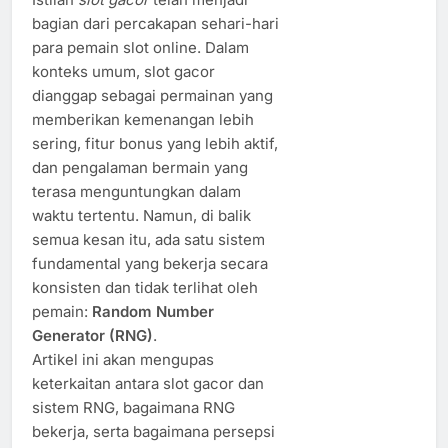
bagian dari percakapan sehari-hari
para pemain slot online. Dalam
konteks umum, slot gacor
dianggap sebagai permainan yang
memberikan kemenangan lebih
sering, fitur bonus yang lebih aktif,
dan pengalaman bermain yang
terasa menguntungkan dalam
waktu tertentu. Namun, di balik
semua kesan itu, ada satu sistem
fundamental yang bekerja secara
konsisten dan tidak terlihat oleh
pemain:
Random Number
Generator (RNG)
.
Artikel ini akan mengupas
keterkaitan antara slot gacor dan
sistem RNG, bagaimana RNG
bekerja, serta bagaimana persepsi