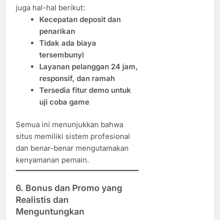
juga hal-hal berikut:
Kecepatan deposit dan
penarikan
Tidak ada biaya
tersembunyi
Layanan pelanggan 24 jam,
responsif, dan ramah
Tersedia fitur demo untuk
uji coba game
Semua ini menunjukkan bahwa
situs memiliki sistem profesional
dan benar-benar mengutamakan
kenyamanan pemain.
6.
Bonus dan Promo yang
Realistis dan
Menguntungkan