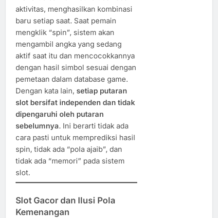
aktivitas, menghasilkan kombinasi
baru setiap saat. Saat pemain
mengklik “spin”, sistem akan
mengambil angka yang sedang
aktif saat itu dan mencocokkannya
dengan hasil simbol sesuai dengan
pemetaan dalam database game.
Dengan kata lain,
setiap putaran
slot bersifat independen dan tidak
dipengaruhi oleh putaran
sebelumnya
. Ini berarti tidak ada
cara pasti untuk memprediksi hasil
spin, tidak ada “pola ajaib”, dan
tidak ada “memori” pada sistem
slot.
Slot Gacor dan Ilusi Pola
Kemenangan