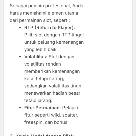
Sebagai pemain profesional, Anda
harus memahami elemen utama
dari permainan slot, seperti:
RTP (Return to Player):
Pilih slot dengan RTP tinggi
untuk peluang kemenangan
yang lebih baik.
Volatilitas:
Slot dengan
volatilitas rendah
memberikan kemenangan
kecil tetapi sering,
sedangkan volatilitas tinggi
menawarkan hadiah besar
tetapi jarang.
Fitur Permainan:
Pelajari
fitur seperti wild, scatter,
freespin, dan bonus.