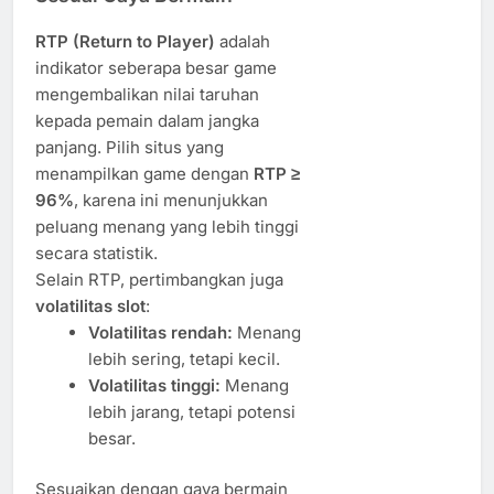
RTP (Return to Player)
adalah
indikator seberapa besar game
mengembalikan nilai taruhan
kepada pemain dalam jangka
panjang. Pilih situs yang
menampilkan game dengan
RTP ≥
96%
, karena ini menunjukkan
peluang menang yang lebih tinggi
secara statistik.
Selain RTP, pertimbangkan juga
volatilitas slot
:
Volatilitas rendah:
Menang
lebih sering, tetapi kecil.
Volatilitas tinggi:
Menang
lebih jarang, tetapi potensi
besar.
Sesuaikan dengan gaya bermain