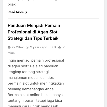
bijak.
Read More
Panduan Menjadi Pemain
Profesional di Agen Slot:
Strategi dan Tips Terbaik
a272fa7
2 years ago
0
7
mins
Ingin menjadi pemain profesional
di agen slot? Pelajari panduan
lengkap tentang strategi,
manajemen modal, dan tips
bermain slot untuk meningkatkan
peluang kemenangan Anda.
Bermain slot online bukan hanya
tentang hiburan, tetapi juga bisa
menjadi cara untuk mengasah