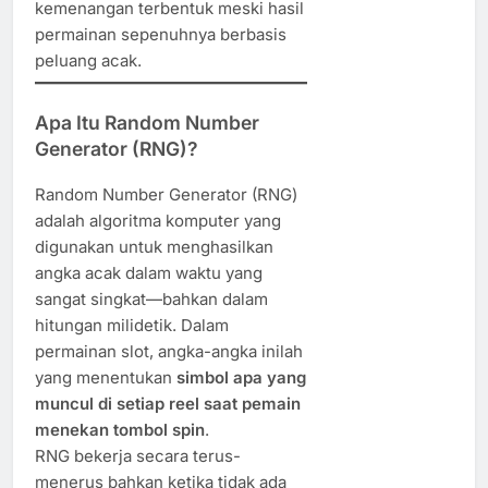
kemenangan terbentuk meski hasil
permainan sepenuhnya berbasis
peluang acak.
Apa Itu Random Number
Generator (RNG)?
Random Number Generator (RNG)
adalah algoritma komputer yang
digunakan untuk menghasilkan
angka acak dalam waktu yang
sangat singkat—bahkan dalam
hitungan milidetik. Dalam
permainan slot, angka-angka inilah
yang menentukan
simbol apa yang
muncul di setiap reel saat pemain
menekan tombol spin
.
RNG bekerja secara terus-
menerus bahkan ketika tidak ada