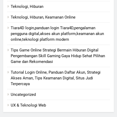
Teknologi, Hiburan
Teknologi, Hiburan, Keamanan Online
Tiara4D login,panduan login Tiara4D,pengalaman
pengguna digital,akses akun platform,keamanan akun
online,teknologi platform modern
Tips Game Online Strategi Bermain Hiburan Digital
Pengembangan Skill Gaming Gaya Hidup Sehat Pilihan
Game dan Rekomendasi
Tutorial Login Online, Panduan Daftar Akun, Strategi
Akses Aman, Tips Keamanan Digital, Situs Judi
Terpercaya
Uncategorized
UX & Teknologi Web