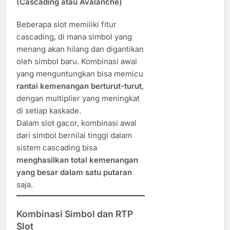
(Cascading atau Avalanche)
Beberapa slot memiliki fitur
cascading, di mana simbol yang
menang akan hilang dan digantikan
oleh simbol baru. Kombinasi awal
yang menguntungkan bisa memicu
rantai kemenangan berturut-turut
,
dengan multiplier yang meningkat
di setiap kaskade.
Dalam slot gacor, kombinasi awal
dari simbol bernilai tinggi dalam
sistem cascading bisa
menghasilkan total kemenangan
yang besar dalam satu putaran
saja.
Kombinasi Simbol dan RTP
Slot