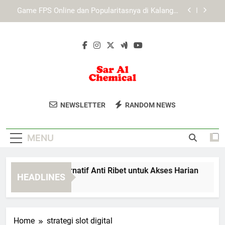
Skip
Panduan Login Tiara4D untuk Pengalaman
to
Pengguna yang Lebih Nyaman
content
Masa Depan Game Online dengan Dukungan
Artificial Intelligence: Era Baru Pengalaman
Gaming Interaktif
LAE138 Link Alternatif Anti Ribet untuk Akses
Harian
Game FPS Online dan Popularitasnya di Kalangan
Gamer: Genre Kompetitif yang Tak Pernah Mati
Sar Al Chemical
Temukan Produk Kimia Berkualitas
Panduan Login Tiara4D untuk Pengalaman
NEWSLETTER
RANDOM NEWS
Pengguna yang Lebih Nyaman
Untuk Kebutuhan Industri Di Sar Al
Masa Depan Game Online dengan Dukungan
Chemical.
Artificial Intelligence: Era Baru Pengalaman
MENU
Gaming Interaktif
AE138 Link Alternatif Anti Ribet untuk Akses Harian
Gam
HEADLINES
 Months Ago
4 Mo
Home
strategi slot digital