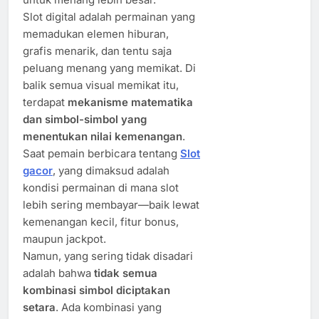
Slot digital adalah permainan yang
memadukan elemen hiburan,
grafis menarik, dan tentu saja
peluang menang yang memikat. Di
balik semua visual memikat itu,
terdapat
mekanisme matematika
dan simbol-simbol yang
menentukan nilai kemenangan
.
Saat pemain berbicara tentang
Slot
gacor
, yang dimaksud adalah
kondisi permainan di mana slot
lebih sering membayar—baik lewat
kemenangan kecil, fitur bonus,
maupun jackpot.
Namun, yang sering tidak disadari
adalah bahwa
tidak semua
kombinasi simbol diciptakan
setara
. Ada kombinasi yang