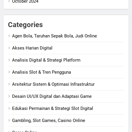
October 2024
Categories
Agen Bola, Taruhan Sepak Bola, Judi Online
Akses Harian Digital
Analisis Digital & Strategi Platform
Analisis Slot & Tren Pengguna
Arsitektur Sistem & Optimasi Infrastruktur
Desain UI/UX Digital dan Adaptasi Game
Edukasi Permainan & Strategi Slot Digital
Gambling, Slot Games, Casino Online