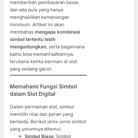
memberikan pembayaran besar,
dan ada pula yang hanya
menghasilkan kemenangan
minimum. Artikel ini akan
membahas
mengapa kombinasi
simbol tertentu lebih
menguntungkan
, serta bagaimana
kamu bisa memanfaatkannya,
terutama ketika bermain di slot
yang sedang gacor.
Memahami Fungsi Simbol
dalam Slot Digital
Dalam permainan slot, simbol
memiliki nilai dan peran yang
berbeda. Berikut jenis-jenis simbol
yang umumnya ditemui:
Simbol Biasa
: Simbol