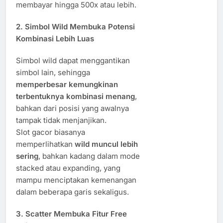
membayar hingga 500x atau lebih.
2.
Simbol Wild Membuka Potensi
Kombinasi Lebih Luas
Simbol wild dapat menggantikan
simbol lain, sehingga
memperbesar kemungkinan
terbentuknya kombinasi menang
,
bahkan dari posisi yang awalnya
tampak tidak menjanjikan.
Slot gacor biasanya
memperlihatkan
wild muncul lebih
sering
, bahkan kadang dalam mode
stacked atau expanding, yang
mampu menciptakan kemenangan
dalam beberapa garis sekaligus.
3.
Scatter Membuka Fitur Free