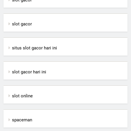
slot gacor
slot gacor
situs slot gacor hari ini
slot gacor hari ini
slot online
spaceman