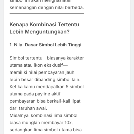
simbol ini akan menghasilkan
kemenangan dengan nilai berbeda.
Kenapa Kombinasi Tertentu
Lebih Menguntungkan?
1.
Nilai Dasar Simbol Lebih Tinggi
Simbol tertentu—biasanya karakter
utama atau ikon eksklusif—
memiliki nilai pembayaran jauh
lebih besar dibanding simbol lain.
Ketika kamu mendapatkan 5 simbol
utama pada payline aktif,
pembayaran bisa berkali-kali lipat
dari taruhan awal.
Misalnya, kombinasi lima simbol
biasa mungkin membayar 10x,
sedangkan lima simbol utama bisa