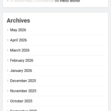
A WordPress Commenter
on
Hello world!
Archives
May 2026
April 2026
March 2026
February 2026
January 2026
December 2025
November 2025
October 2025