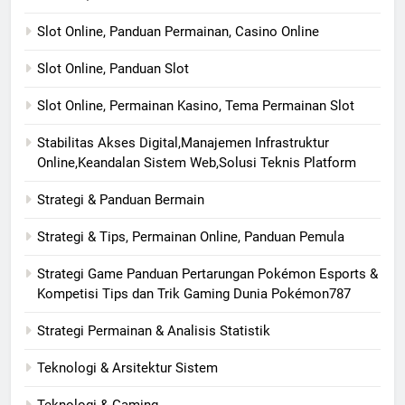
Slot Online, Panduan Permainan, Casino Online
Slot Online, Panduan Slot
Slot Online, Permainan Kasino, Tema Permainan Slot
Stabilitas Akses Digital,Manajemen Infrastruktur
Online,Keandalan Sistem Web,Solusi Teknis Platform
Strategi & Panduan Bermain
Strategi & Tips, Permainan Online, Panduan Pemula
Strategi Game Panduan Pertarungan Pokémon Esports &
Kompetisi Tips dan Trik Gaming Dunia Pokémon787
Strategi Permainan & Analisis Statistik
Teknologi & Arsitektur Sistem