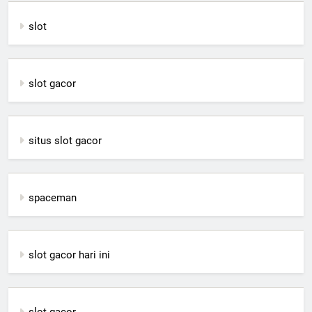
slot
slot gacor
situs slot gacor
spaceman
slot gacor hari ini