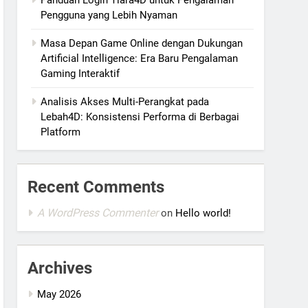
Panduan Login Tiara4D untuk Pengalaman
Pengguna yang Lebih Nyaman
Masa Depan Game Online dengan Dukungan
Artificial Intelligence: Era Baru Pengalaman
Gaming Interaktif
Analisis Akses Multi-Perangkat pada
Lebah4D: Konsistensi Performa di Berbagai
Platform
Recent Comments
A WordPress Commenter
on
Hello world!
Archives
May 2026