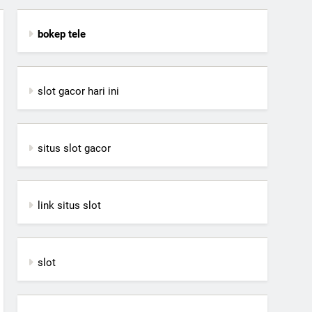
bokep tele
slot gacor hari ini
situs slot gacor
link situs slot
slot