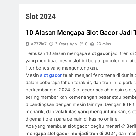
Slot 2024
10 Alasan Mengapa Slot Gacor Jadi 
A272fa7
2 Years Ago
0
23 Mins
Temukan 10 alasan mengapa
slot gacor
jadi tren di
yang membuat mesin slot ini begitu populer, mulai 
fitur bonus yang menguntungkan.
Mesin
slot gacor
telah menjadi fenomena di dunia p
dalam beberapa tahun terakhir, dan tren ini diperki
berkembang di 2024. Slot gacor adalah mesin slot 
sering memberikan
kemenangan besar
atau
pemba
dibandingkan dengan mesin lainnya. Dengan
RTP t
menarik
, dan
volatilitas yang menguntungkan
, sl
digemari oleh para pemain di kasino online.
Apa yang membuat slot gacor begitu menarik? Beri
mengapa slot gacor menjadi tren di 2024
, dan me