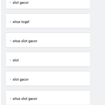
slot gacor
situs togel
situs slot gacor
slot
slot gacor
situs slot gacor