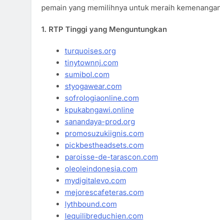
pemain yang memilihnya untuk meraih kemenangan
1.
RTP Tinggi yang Menguntungkan
turquoises.org
tinytownnj.com
sumibol.com
styogawear.com
sofrologiaonline.com
kpukabngawi.online
sanandaya-prod.org
promosuzukiignis.com
pickbestheadsets.com
paroisse-de-tarascon.com
oleoleindonesia.com
mydigitalevo.com
mejorescafeteras.com
lythbound.com
lequilibreduchien.com