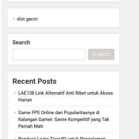
slot gacor
Search
SEARCH
Recent Posts
LAE138 Link Alternatif Anti Ribet untuk Akses
Harian
Game FPS Online dan Popularitasnya di
Kalangan Gamer: Genre Kompetitif yang Tak
Pernah Mati