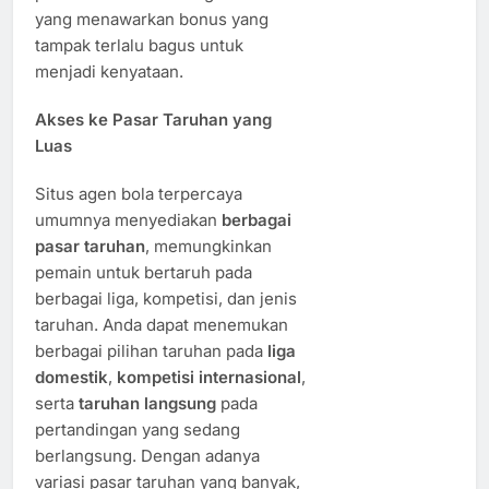
yang menawarkan bonus yang
tampak terlalu bagus untuk
menjadi kenyataan.
Akses ke Pasar Taruhan yang
Luas
Situs agen bola terpercaya
umumnya menyediakan
berbagai
pasar taruhan
, memungkinkan
pemain untuk bertaruh pada
berbagai liga, kompetisi, dan jenis
taruhan. Anda dapat menemukan
berbagai pilihan taruhan pada
liga
domestik
,
kompetisi internasional
,
serta
taruhan langsung
pada
pertandingan yang sedang
berlangsung. Dengan adanya
variasi pasar taruhan yang banyak,