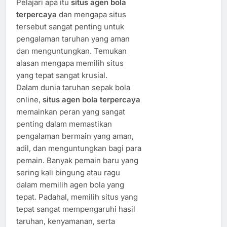
Pelajari apa itu
situs agen bola
terpercaya
dan mengapa situs
tersebut sangat penting untuk
pengalaman taruhan yang aman
dan menguntungkan. Temukan
alasan mengapa memilih situs
yang tepat sangat krusial.
Dalam dunia taruhan sepak bola
online,
situs agen bola terpercaya
memainkan peran yang sangat
penting dalam memastikan
pengalaman bermain yang aman,
adil, dan menguntungkan bagi para
pemain. Banyak pemain baru yang
sering kali bingung atau ragu
dalam memilih agen bola yang
tepat. Padahal, memilih situs yang
tepat sangat mempengaruhi hasil
taruhan, kenyamanan, serta