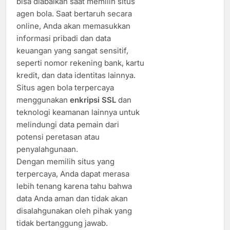
bisa diabaikan saat memilih situs
agen bola. Saat bertaruh secara
online, Anda akan memasukkan
informasi pribadi dan data
keuangan yang sangat sensitif,
seperti nomor rekening bank, kartu
kredit, dan data identitas lainnya.
Situs agen bola terpercaya
menggunakan
enkripsi SSL
dan
teknologi keamanan lainnya untuk
melindungi data pemain dari
potensi peretasan atau
penyalahgunaan.
Dengan memilih situs yang
terpercaya, Anda dapat merasa
lebih tenang karena tahu bahwa
data Anda aman dan tidak akan
disalahgunakan oleh pihak yang
tidak bertanggung jawab.