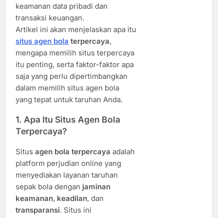
keamanan data pribadi dan
transaksi keuangan.
Artikel ini akan menjelaskan apa itu
situs agen bola
terpercaya
,
mengapa memilih situs terpercaya
itu penting, serta faktor-faktor apa
saja yang perlu dipertimbangkan
dalam memilih situs agen bola
yang tepat untuk taruhan Anda.
1.
Apa Itu Situs Agen Bola
Terpercaya?
Situs
agen bola terpercaya
adalah
platform perjudian online yang
menyediakan layanan taruhan
sepak bola dengan
jaminan
keamanan
,
keadilan
, dan
transparansi
. Situs ini