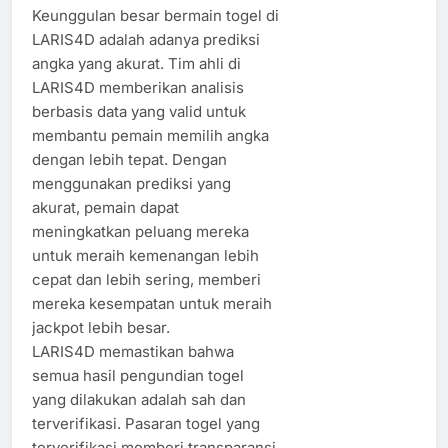
Keunggulan besar bermain togel di
LARIS4D adalah adanya prediksi
angka yang akurat. Tim ahli di
LARIS4D memberikan analisis
berbasis data yang valid untuk
membantu pemain memilih angka
dengan lebih tepat. Dengan
menggunakan prediksi yang
akurat, pemain dapat
meningkatkan peluang mereka
untuk meraih kemenangan lebih
cepat dan lebih sering, memberi
mereka kesempatan untuk meraih
jackpot lebih besar.
LARIS4D memastikan bahwa
semua hasil pengundian togel
yang dilakukan adalah sah dan
terverifikasi. Pasaran togel yang
terverifikasi memberi transparansi