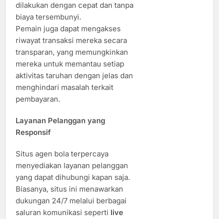
dilakukan dengan cepat dan tanpa
biaya tersembunyi.
Pemain juga dapat mengakses
riwayat transaksi mereka secara
transparan, yang memungkinkan
mereka untuk memantau setiap
aktivitas taruhan dengan jelas dan
menghindari masalah terkait
pembayaran.
Layanan Pelanggan yang
Responsif
Situs agen bola terpercaya
menyediakan layanan pelanggan
yang dapat dihubungi kapan saja.
Biasanya, situs ini menawarkan
dukungan 24/7 melalui berbagai
saluran komunikasi seperti
live