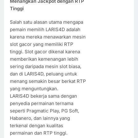
Menangkan Jackpot dengan RTP
Tinggi
Salah satu alasan utama mengapa
pemain memilih LARIS4D adalah
karena mereka menawarkan mesin
slot gacor yang memiliki RTP
tinggi. Slot gacor dikenal karena
memberikan kemenangan lebih
sering daripada mesin slot biasa,
dan di LARIS4D, peluang untuk
menang semakin besar berkat RTP
yang menguntungkan.
LARIS4D bekerja sama dengan
penyedia permainan ternama
seperti Pragmatic Play, PG Soft,
Habanero, dan lainnya yang
terkenal dengan kualitas
permainan dan RTP tinggi.