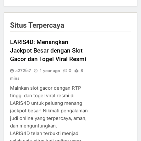
Situs Terpercaya
LARIS4D: Menangkan
Jackpot Besar dengan Slot
Gacor dan Togel Viral Resmi
a272fa7
1 year ago
0
8
mins
Mainkan slot gacor dengan RTP
tinggi dan togel viral resmi di
LARIS4D untuk peluang menang
jackpot besar! Nikmati pengalaman
judi online yang terpercaya, aman,
dan menguntungkan.
LARIS4D telah terbukti menjadi
salah satu situs judi online yang