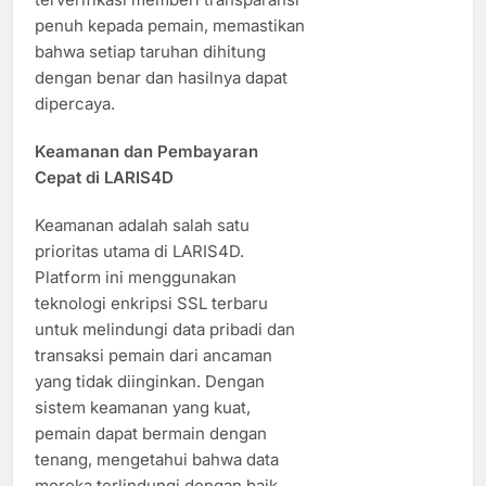
penuh kepada pemain, memastikan
bahwa setiap taruhan dihitung
dengan benar dan hasilnya dapat
dipercaya.
Keamanan dan Pembayaran
Cepat di LARIS4D
Keamanan adalah salah satu
prioritas utama di LARIS4D.
Platform ini menggunakan
teknologi enkripsi SSL terbaru
untuk melindungi data pribadi dan
transaksi pemain dari ancaman
yang tidak diinginkan. Dengan
sistem keamanan yang kuat,
pemain dapat bermain dengan
tenang, mengetahui bahwa data
mereka terlindungi dengan baik.