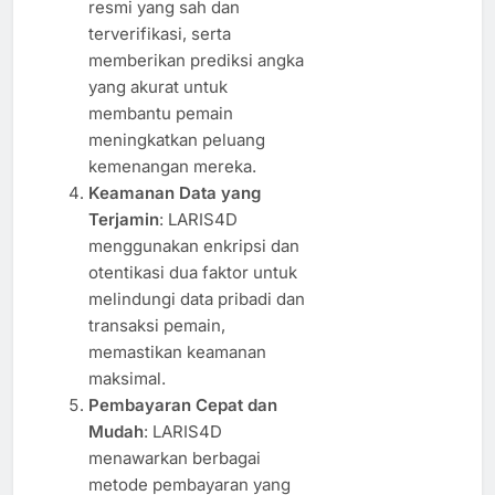
resmi yang sah dan
terverifikasi, serta
memberikan prediksi angka
yang akurat untuk
membantu pemain
meningkatkan peluang
kemenangan mereka.
Keamanan Data yang
Terjamin
: LARIS4D
menggunakan enkripsi dan
otentikasi dua faktor untuk
melindungi data pribadi dan
transaksi pemain,
memastikan keamanan
maksimal.
Pembayaran Cepat dan
Mudah
: LARIS4D
menawarkan berbagai
metode pembayaran yang