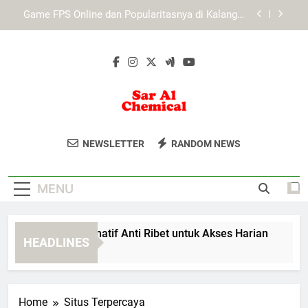
Skip
Panduan Login Tiara4D untuk Pengalaman
to
Pengguna yang Lebih Nyaman
content
Masa Depan Game Online dengan Dukungan
Artificial Intelligence: Era Baru Pengalaman
Gaming Interaktif
LAE138 Link Alternatif Anti Ribet untuk Akses
Harian
Game FPS Online dan Popularitasnya di Kalangan
Gamer: Genre Kompetitif yang Tak Pernah Mati
Sar Al Chemical
Temukan Produk Kimia Berkualitas
Panduan Login Tiara4D untuk Pengalaman
NEWSLETTER
RANDOM NEWS
Pengguna yang Lebih Nyaman
Untuk Kebutuhan Industri Di Sar Al
Masa Depan Game Online dengan Dukungan
Chemical.
Artificial Intelligence: Era Baru Pengalaman
MENU
Gaming Interaktif
E138 Link Alternatif Anti Ribet untuk Akses Harian
Game
HEADLINES
onths Ago
4 Mon
Home
Situs Terpercaya