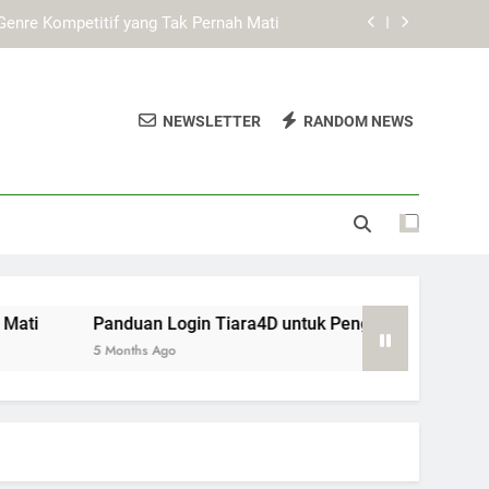
Genre Kompetitif yang Tak Pernah Mati
ngalaman Pengguna yang Lebih Nyaman
Era Baru Pengalaman Gaming Interaktif
NEWSLETTER
RANDOM NEWS
ternatif Anti Ribet untuk Akses Harian
emical.
Genre Kompetitif yang Tak Pernah Mati
ngalaman Pengguna yang Lebih Nyaman
Era Baru Pengalaman Gaming Interaktif
Panduan Login Tiara4D untuk Pengalaman Pengguna yang Le
5 Months Ago