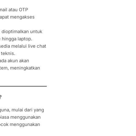
mail atau OTP
dapat mengakses
 dioptimalkan untuk
 hingga laptop.
edia melalui live chat
teknis.
pada akun akan
istem, meningkatkan
?
una, mulai dari yang
rbiasa menggunakan
 cocok menggunakan