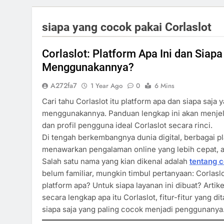
siapa yang cocok pakai Corlaslot
Corlaslot: Platform Apa Ini dan Siap
Menggunakannya?
A272fa7
1 Year Ago
0
6 Mins
Cari tahu Corlaslot itu platform apa dan siapa saja
menggunakannya. Panduan lengkap ini akan menjelas
dan profil pengguna ideal Corlaslot secara rinci.
Di tengah berkembangnya dunia digital, berbagai 
menawarkan pengalaman online yang lebih cepat, 
Salah satu nama yang kian dikenal adalah
tentang c
belum familiar, mungkin timbul pertanyaan: Corlasl
platform apa? Untuk siapa layanan ini dibuat? Arti
secara lengkap apa itu Corlaslot, fitur-fitur yang d
siapa saja yang paling cocok menjadi penggunanya