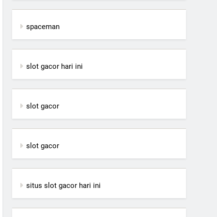
spaceman
slot gacor hari ini
slot gacor
slot gacor
situs slot gacor hari ini