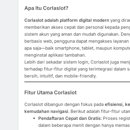
Apa Itu Corlaslot?
Corlaslot adalah platform digital modern
yang dira
memberikan akses cepat dan personal kepada pen
sistem akun yang aman dan mudah digunakan. Den
berbasis web, pengguna dapat mengakses layanan 
apa saja—baik smartphone, tablet, maupun kompu
menginstal aplikasi tambahan.
Lebih dari sekadar sistem login, Corlaslot juga men
terhadap fitur-fitur digital yang terintegrasi dalam
bersih, intuitif, dan mobile-friendly.
Fitur Utama Corlaslot
Corlaslot dibangun dengan fokus pada
efisiensi, 
kemudahan navigasi
. Berikut adalah fitur-fitur ut
Pendaftaran Cepat dan Gratis:
Proses regist
dalam beberapa menit dengan hanya memasu