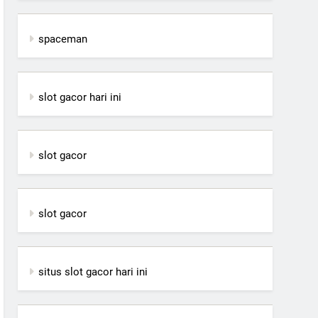
spaceman
slot gacor hari ini
slot gacor
slot gacor
situs slot gacor hari ini