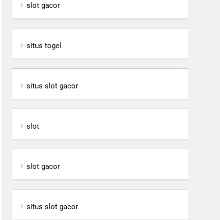
slot gacor
situs togel
situs slot gacor
slot
slot gacor
situs slot gacor