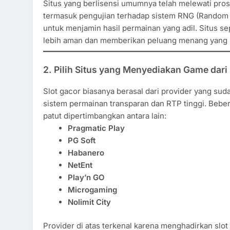
Situs yang berlisensi umumnya telah melewati prose
termasuk pengujian terhadap sistem RNG (Random
untuk menjamin hasil permainan yang adil. Situs se
lebih aman dan memberikan peluang menang yang re
2.
Pilih Situs yang Menyediakan Game dari
Slot gacor biasanya berasal dari provider yang suda
sistem permainan transparan dan RTP tinggi. Bebe
patut dipertimbangkan antara lain:
Pragmatic Play
PG Soft
Habanero
NetEnt
Play’n GO
Microgaming
Nolimit City
Provider di atas terkenal karena menghadirkan slot