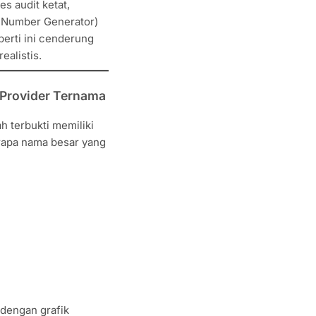
s audit ketat,
 Number Generator)
perti ini cenderung
alistis.
 Provider Ternama
h terbukti memiliki
rapa nama besar yang
 dengan grafik