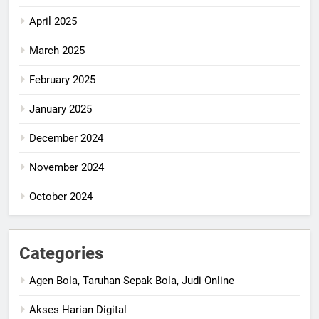
April 2025
March 2025
February 2025
January 2025
December 2024
November 2024
October 2024
Categories
Agen Bola, Taruhan Sepak Bola, Judi Online
Akses Harian Digital