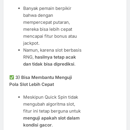
Banyak pemain berpikir
bahwa dengan
mempercepat putaran,
mereka bisa lebih cepat
mencapai fitur bonus atau
jackpot.
Namun, karena slot berbasis
RNG,
hasilnya tetap acak
dan tidak bisa diprediksi
.
3) Bisa Membantu Menguji
Pola Slot Lebih Cepat
Meskipun Quick Spin tidak
mengubah algoritma slot,
fitur ini tetap berguna untuk
menguji apakah slot dalam
kondisi gacor
.