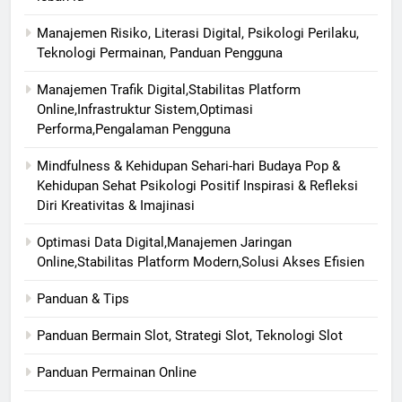
Manajemen Risiko, Literasi Digital, Psikologi Perilaku,
Teknologi Permainan, Panduan Pengguna
Manajemen Trafik Digital,Stabilitas Platform
Online,Infrastruktur Sistem,Optimasi
Performa,Pengalaman Pengguna
Mindfulness & Kehidupan Sehari-hari Budaya Pop &
Kehidupan Sehat Psikologi Positif Inspirasi & Refleksi
Diri Kreativitas & Imajinasi
Optimasi Data Digital,Manajemen Jaringan
Online,Stabilitas Platform Modern,Solusi Akses Efisien
Panduan & Tips
Panduan Bermain Slot, Strategi Slot, Teknologi Slot
Panduan Permainan Online