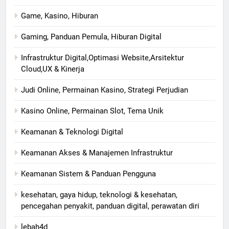
Game, Kasino, Hiburan
Gaming, Panduan Pemula, Hiburan Digital
Infrastruktur Digital,Optimasi Website,Arsitektur
Cloud,UX & Kinerja
Judi Online, Permainan Kasino, Strategi Perjudian
Kasino Online, Permainan Slot, Tema Unik
Keamanan & Teknologi Digital
Keamanan Akses & Manajemen Infrastruktur
Keamanan Sistem & Panduan Pengguna
kesehatan, gaya hidup, teknologi & kesehatan,
pencegahan penyakit, panduan digital, perawatan diri
lebah4d