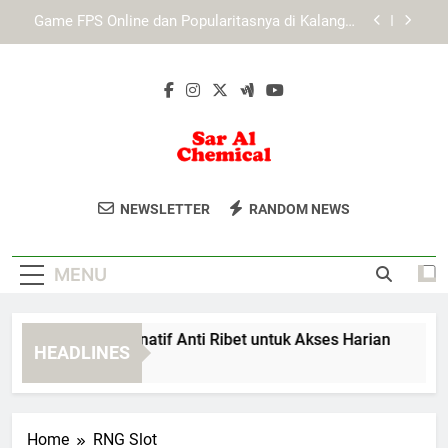
Skip
Panduan Login Tiara4D untuk Pengalaman
to
Pengguna yang Lebih Nyaman
content
Masa Depan Game Online dengan Dukungan
Artificial Intelligence: Era Baru Pengalaman
Gaming Interaktif
LAE138 Link Alternatif Anti Ribet untuk Akses
Harian
Game FPS Online dan Popularitasnya di Kalangan
Gamer: Genre Kompetitif yang Tak Pernah Mati
Sar Al Chemical
Temukan Produk Kimia Berkualitas
Panduan Login Tiara4D untuk Pengalaman
NEWSLETTER
RANDOM NEWS
Pengguna yang Lebih Nyaman
Untuk Kebutuhan Industri Di Sar Al
Masa Depan Game Online dengan Dukungan
Chemical.
Artificial Intelligence: Era Baru Pengalaman
MENU
Gaming Interaktif
E138 Link Alternatif Anti Ribet untuk Akses Harian
Game
HEADLINES
onths Ago
4 Mon
Home
RNG Slot