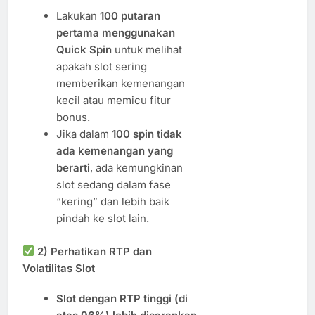
Lakukan
100 putaran
pertama menggunakan
Quick Spin
untuk melihat
apakah slot sering
memberikan kemenangan
kecil atau memicu fitur
bonus.
Jika dalam
100 spin tidak
ada kemenangan yang
berarti
, ada kemungkinan
slot sedang dalam fase
“kering” dan lebih baik
pindah ke slot lain.
2) Perhatikan RTP dan
Volatilitas Slot
Slot dengan RTP tinggi (di