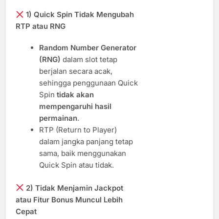
1) Quick Spin Tidak Mengubah
RTP atau RNG
Random Number Generator
(RNG)
dalam slot tetap
berjalan secara acak,
sehingga penggunaan Quick
Spin
tidak akan
mempengaruhi hasil
permainan
.
RTP (Return to Player)
dalam jangka panjang tetap
sama, baik menggunakan
Quick Spin atau tidak.
2) Tidak Menjamin Jackpot
atau Fitur Bonus Muncul Lebih
Cepat