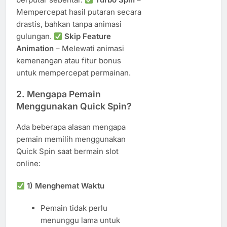
Mempercepat hasil putaran secara
drastis, bahkan tanpa animasi
gulungan.
Skip Feature
Animation
– Melewati animasi
kemenangan atau fitur bonus
untuk mempercepat permainan.
2. Mengapa Pemain
Menggunakan Quick Spin?
Ada beberapa alasan mengapa
pemain memilih menggunakan
Quick Spin saat bermain slot
online:
1) Menghemat Waktu
Pemain tidak perlu
menunggu lama untuk