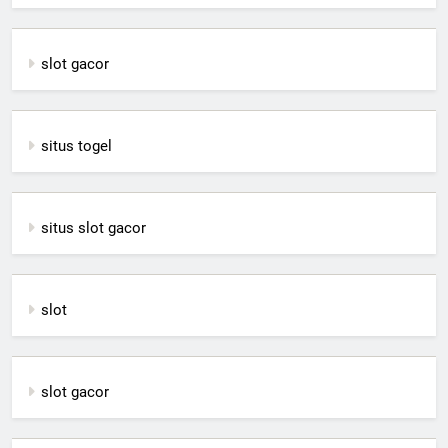
slot gacor
situs togel
situs slot gacor
slot
slot gacor