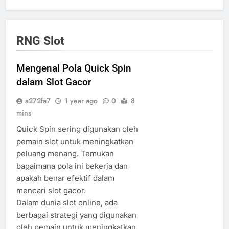
RNG Slot
Mengenal Pola Quick Spin
dalam Slot Gacor
a272fa7
1 year ago
0
8
mins
Quick Spin sering digunakan oleh
pemain slot untuk meningkatkan
peluang menang. Temukan
bagaimana pola ini bekerja dan
apakah benar efektif dalam
mencari slot gacor.
Dalam dunia slot online, ada
berbagai strategi yang digunakan
oleh pemain untuk meningkatkan