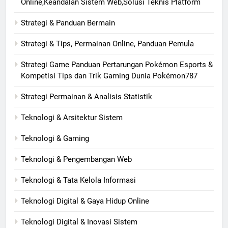
Online,Keandalan Sistem Web,Solusi Teknis Platform
Strategi & Panduan Bermain
Strategi & Tips, Permainan Online, Panduan Pemula
Strategi Game Panduan Pertarungan Pokémon Esports &
Kompetisi Tips dan Trik Gaming Dunia Pokémon787
Strategi Permainan & Analisis Statistik
Teknologi & Arsitektur Sistem
Teknologi & Gaming
Teknologi & Pengembangan Web
Teknologi & Tata Kelola Informasi
Teknologi Digital & Gaya Hidup Online
Teknologi Digital & Inovasi Sistem