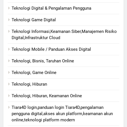
Teknologi Digital & Pengalaman Pengguna
Teknologi Game Digital
Teknologi Informasi,Keamanan Siber,Manajemen Risiko
Digital,Infrastruktur Cloud
Teknologi Mobile / Panduan Akses Digital
Teknologi, Bisnis, Taruhan Online
Teknologi, Game Online
Teknologi, Hiburan
Teknologi, Hiburan, Keamanan Online
Tiara4D login,panduan login Tiara4D,pengalaman
pengguna digital,akses akun platform,keamanan akun
online,teknologi platform modern