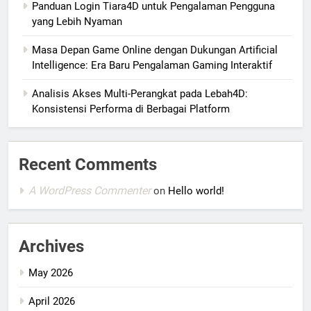
Panduan Login Tiara4D untuk Pengalaman Pengguna
yang Lebih Nyaman
Masa Depan Game Online dengan Dukungan Artificial
Intelligence: Era Baru Pengalaman Gaming Interaktif
Analisis Akses Multi-Perangkat pada Lebah4D:
Konsistensi Performa di Berbagai Platform
Recent Comments
A WordPress Commenter
on
Hello world!
Archives
May 2026
April 2026