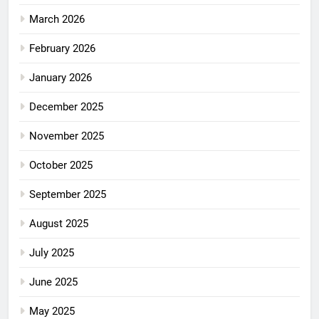
March 2026
February 2026
January 2026
December 2025
November 2025
October 2025
September 2025
August 2025
July 2025
June 2025
May 2025