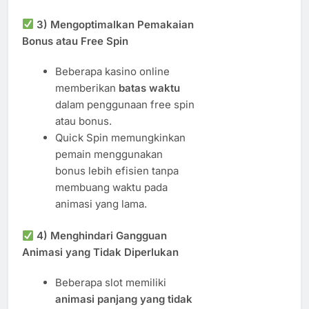
3) Mengoptimalkan Pemakaian
Bonus atau Free Spin
Beberapa kasino online
memberikan
batas waktu
dalam penggunaan free spin
atau bonus.
Quick Spin memungkinkan
pemain menggunakan
bonus lebih efisien tanpa
membuang waktu pada
animasi yang lama.
4) Menghindari Gangguan
Animasi yang Tidak Diperlukan
Beberapa slot memiliki
animasi panjang yang tidak