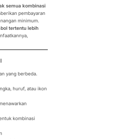
dak semua kombinasi
mberikan pembayaran
menangan minimum.
ol tertentu lebih
nfaatkannya,
l
ran yang berbeda.
ngka, huruf, atau ikon
 menawarkan
entuk kombinasi
n