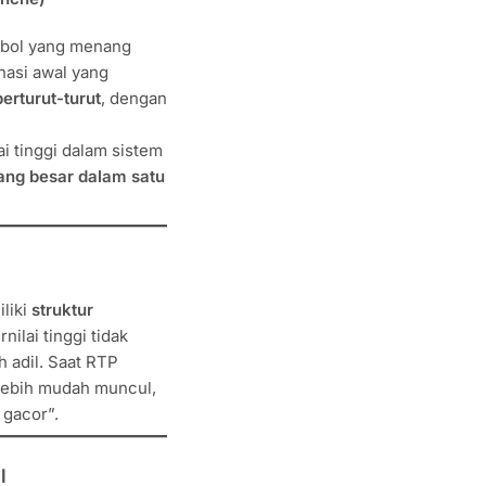
imbol yang menang
nasi awal yang
erturut-turut
, dengan
ai tinggi dalam sistem
ang besar dalam satu
liki
struktur
nilai tinggi tidak
 adil. Saat RTP
 lebih mudah muncul,
 gacor”.
l