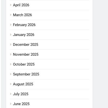
April 2026
March 2026
February 2026
January 2026
December 2025
November 2025
October 2025
September 2025
August 2025
July 2025
June 2025