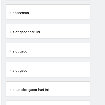
spaceman
slot gacor hari ini
slot gacor
slot gacor
situs slot gacor hari ini