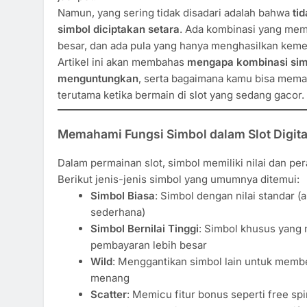
Namun, yang sering tidak disadari adalah bahwa
ti
simbol diciptakan setara
. Ada kombinasi yang me
besar, dan ada pula yang hanya menghasilkan ke
Artikel ini akan membahas
mengapa kombinasi simb
menguntungkan
, serta bagaimana kamu bisa mema
terutama ketika bermain di slot yang sedang gacor.
Memahami Fungsi Simbol dalam Slot Digita
Dalam permainan slot, simbol memiliki nilai dan pe
Berikut jenis-jenis simbol yang umumnya ditemui:
Simbol Biasa
: Simbol dengan nilai standar (a
sederhana)
Simbol Bernilai Tinggi
: Simbol khusus yang
pembayaran lebih besar
Wild
: Menggantikan simbol lain untuk memb
menang
Scatter
: Memicu fitur bonus seperti free spi