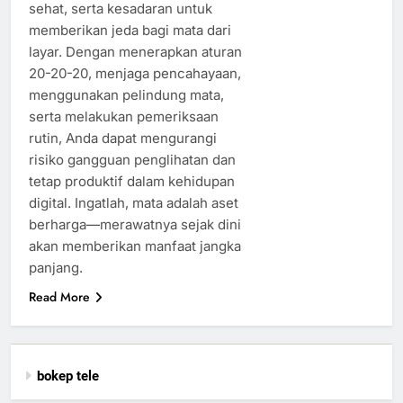
sehat, serta kesadaran untuk
memberikan jeda bagi mata dari
layar. Dengan menerapkan aturan
20-20-20, menjaga pencahayaan,
menggunakan pelindung mata,
serta melakukan pemeriksaan
rutin, Anda dapat mengurangi
risiko gangguan penglihatan dan
tetap produktif dalam kehidupan
digital. Ingatlah, mata adalah aset
berharga—merawatnya sejak dini
akan memberikan manfaat jangka
panjang.
Read More
bokep tele