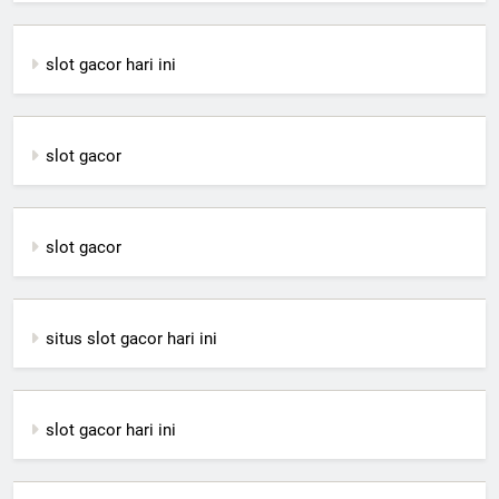
slot gacor hari ini
slot gacor
slot gacor
situs slot gacor hari ini
slot gacor hari ini