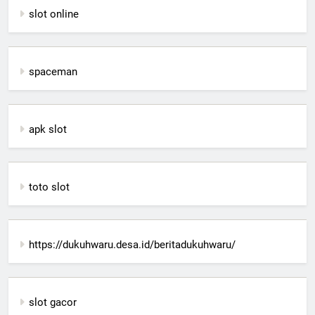
slot online
spaceman
apk slot
toto slot
https://dukuhwaru.desa.id/beritadukuhwaru/
slot gacor