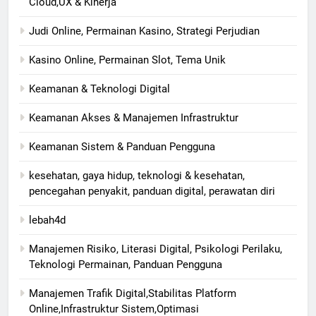
Cloud,UX & Kinerja
Judi Online, Permainan Kasino, Strategi Perjudian
Kasino Online, Permainan Slot, Tema Unik
Keamanan & Teknologi Digital
Keamanan Akses & Manajemen Infrastruktur
Keamanan Sistem & Panduan Pengguna
kesehatan, gaya hidup, teknologi & kesehatan,
pencegahan penyakit, panduan digital, perawatan diri
lebah4d
Manajemen Risiko, Literasi Digital, Psikologi Perilaku,
Teknologi Permainan, Panduan Pengguna
Manajemen Trafik Digital,Stabilitas Platform
Online,Infrastruktur Sistem,Optimasi