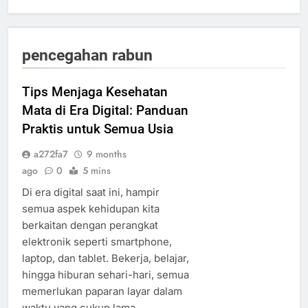
pencegahan rabun
Tips Menjaga Kesehatan
Mata di Era Digital: Panduan
Praktis untuk Semua Usia
a272fa7
9 months
ago
0
5 mins
Di era digital saat ini, hampir
semua aspek kehidupan kita
berkaitan dengan perangkat
elektronik seperti smartphone,
laptop, dan tablet. Bekerja, belajar,
hingga hiburan sehari-hari, semua
memerlukan paparan layar dalam
waktu yang cukup lama.