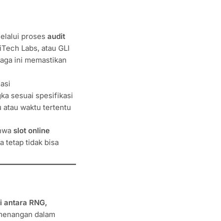
melalui proses
audit
iTech Labs, atau GLI
baga ini memastikan
asi
ka sesuai spesifikasi
 atau waktu tertentu
ahwa
slot online
a tetap tidak bisa
si antara RNG,
menangan dalam