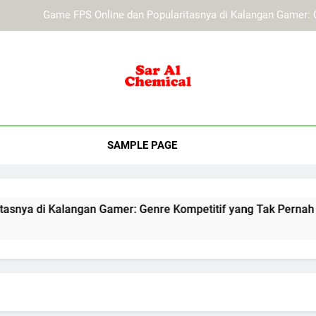
Game FPS Online dan Popularitasnya di Kalangan Gamer: 
Panduan Login Tiara4D untuk Pe
Masa Depan Game Online dengan Dukungan Artificial Intelligence: 
 Al Chemical
LAE138 Link Al
oduk Kimia Berkualitas Untuk Kebutuhan Industri Di Sar Al Ch
Game FPS Online dan Popularitasnya di Kalangan Gamer: 
SAMPLE PAGE
Panduan Login Tiara4D untuk Pe
Masa Depan Game Online dengan Dukungan Artificial Intelligence: 
langan Gamer: Genre Kompetitif yang Tak Pernah Mati
P
5