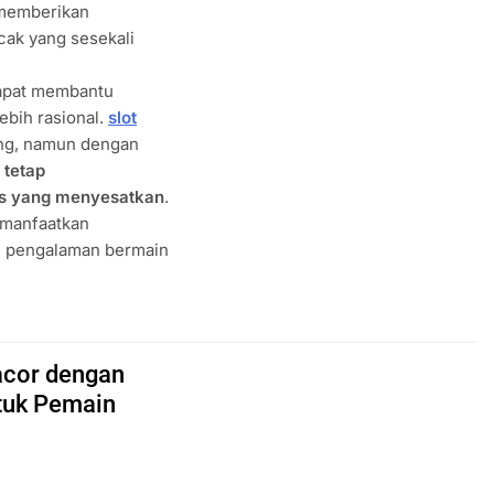
 memberikan
acak yang sesekali
apat membantu
ebih rasional.
slot
ng, namun dengan
 tetap
tos yang menyesatkan
.
emanfaatkan
n pengalaman bermain
acor dengan
tuk Pemain