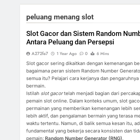
peluang menang slot
Slot Gacor dan Sistem Random Numb
Antara Peluang dan Persepsi
A272fa7
1 Year Ago
0
6 Mins
Slot gacor sering dikaitkan dengan kemenangan b
bagaimana peran sistem Random Number Generator 
semua itu? Pelajari cara kerjanya dan pengaruhny
bermain.
Istilah
slot gacor
telah menjadi bagian dari percakap
pemain slot online. Dalam konteks umum, slot gaco
permainan yang memberikan kemenangan lebih seri
lebih aktif, dan pengalaman bermain yang terasa 
waktu tertentu. Namun, di balik semua kesan itu, ad
fundamental yang bekerja secara konsisten dan tida
pemain:
Random Number Generator (RNG)
.