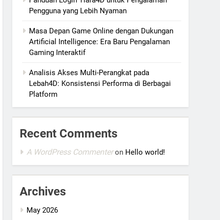
Panduan Login Tiara4D untuk Pengalaman
Pengguna yang Lebih Nyaman
Masa Depan Game Online dengan Dukungan
Artificial Intelligence: Era Baru Pengalaman
Gaming Interaktif
Analisis Akses Multi-Perangkat pada
Lebah4D: Konsistensi Performa di Berbagai
Platform
Recent Comments
A WordPress Commenter
on
Hello world!
Archives
May 2026