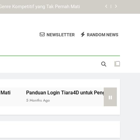
Genre Kompetitif yang Tak Pernah Mati
ngalaman Pengguna yang Lebih Nyaman
Era Baru Pengalaman Gaming Interaktif
NEWSLETTER
RANDOM NEWS
ternatif Anti Ribet untuk Akses Harian
emical.
Genre Kompetitif yang Tak Pernah Mati
ngalaman Pengguna yang Lebih Nyaman
Era Baru Pengalaman Gaming Interaktif
anduan Login Tiara4D untuk Pengalaman Pengguna yang Le
 Months Ago