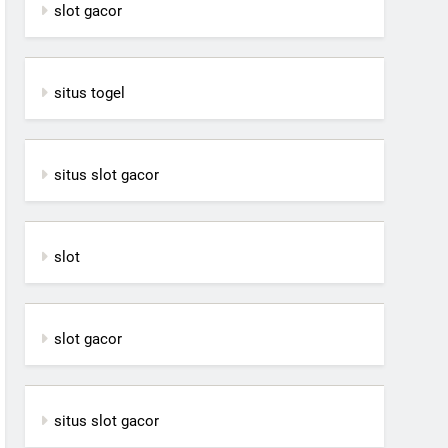
slot gacor
situs togel
situs slot gacor
slot
slot gacor
situs slot gacor