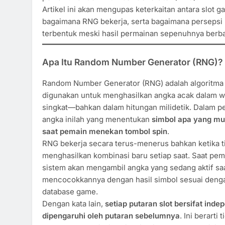
Artikel ini akan mengupas keterkaitan antara slot 
bagaimana RNG bekerja, serta bagaimana perseps
terbentuk meski hasil permainan sepenuhnya berba
Apa Itu Random Number Generator (RNG)?
Random Number Generator (RNG) adalah algoritma
digunakan untuk menghasilkan angka acak dalam w
singkat—bahkan dalam hitungan milidetik. Dalam pe
angka inilah yang menentukan
simbol apa yang mun
saat pemain menekan tombol spin
.
RNG bekerja secara terus-menerus bahkan ketika tid
menghasilkan kombinasi baru setiap saat. Saat pem
sistem akan mengambil angka yang sedang aktif saa
mencocokkannya dengan hasil simbol sesuai deng
database game.
Dengan kata lain,
setiap putaran slot bersifat inde
dipengaruhi oleh putaran sebelumnya
. Ini berarti 