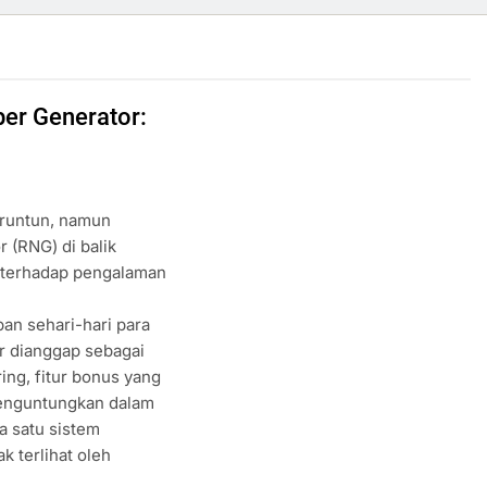
er Generator:
eruntun, namun
(RNG) di balik
a terhadap pengalaman
an sehari-hari para
r dianggap sebagai
ng, fitur bonus yang
menguntungkan dalam
a satu sistem
k terlihat oleh