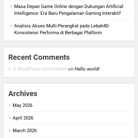
Masa Depan Game Online dengan Dukungan Artificial
Intelligence: Era Baru Pengalaman Gaming Interaktif
Analisis Akses Multi-Perangkat pada Lebah4D:
Konsistensi Performa di Berbagai Platform
Recent Comments
A WordPress Commenter
on
Hello world!
Archives
May 2026
April 2026
March 2026