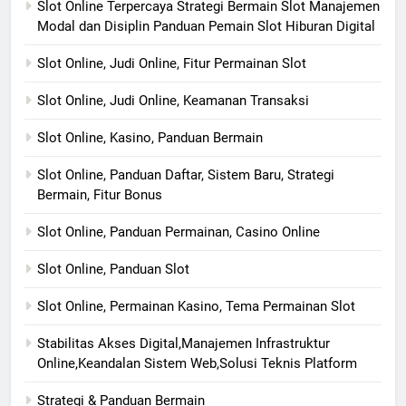
Slot Online Terpercaya Strategi Bermain Slot Manajemen
Modal dan Disiplin Panduan Pemain Slot Hiburan Digital
Slot Online, Judi Online, Fitur Permainan Slot
Slot Online, Judi Online, Keamanan Transaksi
Slot Online, Kasino, Panduan Bermain
Slot Online, Panduan Daftar, Sistem Baru, Strategi
Bermain, Fitur Bonus
Slot Online, Panduan Permainan, Casino Online
Slot Online, Panduan Slot
Slot Online, Permainan Kasino, Tema Permainan Slot
Stabilitas Akses Digital,Manajemen Infrastruktur
Online,Keandalan Sistem Web,Solusi Teknis Platform
Strategi & Panduan Bermain