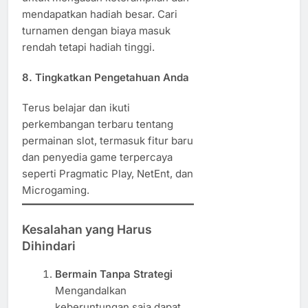
mendapatkan hadiah besar. Cari
turnamen dengan biaya masuk
rendah tetapi hadiah tinggi.
8. Tingkatkan Pengetahuan Anda
Terus belajar dan ikuti
perkembangan terbaru tentang
permainan slot, termasuk fitur baru
dan penyedia game terpercaya
seperti Pragmatic Play, NetEnt, dan
Microgaming.
Kesalahan yang Harus
Dihindari
Bermain Tanpa Strategi
Mengandalkan
keberuntungan saja dapat