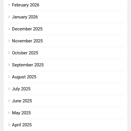
February 2026
January 2026
December 2025
November 2025
October 2025
September 2025
August 2025
July 2025
June 2025
May 2025
April 2025