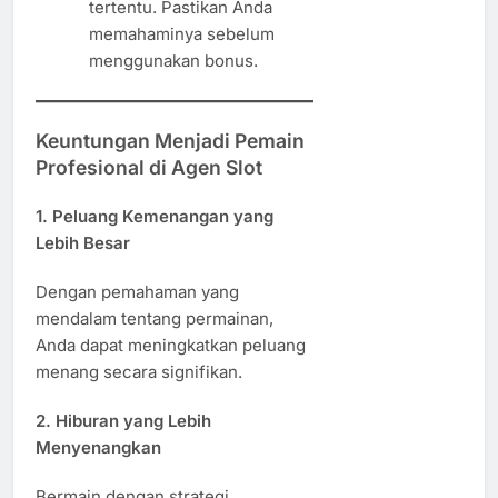
tertentu. Pastikan Anda
memahaminya sebelum
menggunakan bonus.
Keuntungan Menjadi Pemain
Profesional di Agen Slot
1. Peluang Kemenangan yang
Lebih Besar
Dengan pemahaman yang
mendalam tentang permainan,
Anda dapat meningkatkan peluang
menang secara signifikan.
2. Hiburan yang Lebih
Menyenangkan
Bermain dengan strategi