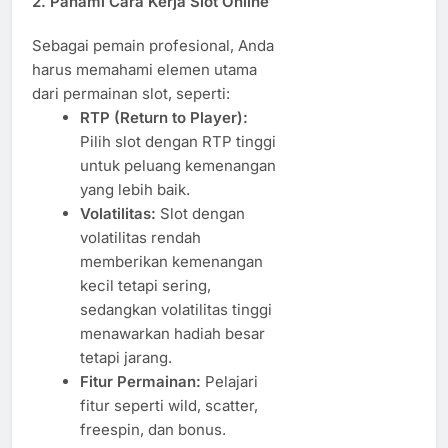
2. Pahami Cara Kerja Slot Online
Sebagai pemain profesional, Anda
harus memahami elemen utama
dari permainan slot, seperti:
RTP (Return to Player):
Pilih slot dengan RTP tinggi
untuk peluang kemenangan
yang lebih baik.
Volatilitas:
Slot dengan
volatilitas rendah
memberikan kemenangan
kecil tetapi sering,
sedangkan volatilitas tinggi
menawarkan hadiah besar
tetapi jarang.
Fitur Permainan:
Pelajari
fitur seperti wild, scatter,
freespin, dan bonus.