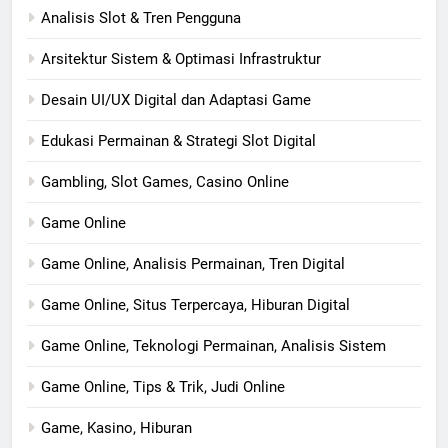
Analisis Slot & Tren Pengguna
Arsitektur Sistem & Optimasi Infrastruktur
Desain UI/UX Digital dan Adaptasi Game
Edukasi Permainan & Strategi Slot Digital
Gambling, Slot Games, Casino Online
Game Online
Game Online, Analisis Permainan, Tren Digital
Game Online, Situs Terpercaya, Hiburan Digital
Game Online, Teknologi Permainan, Analisis Sistem
Game Online, Tips & Trik, Judi Online
Game, Kasino, Hiburan