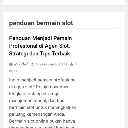
panduan bermain slot
Panduan Menjadi Pemain
Profesional di Agen Slot:
Strategi dan Tips Terbaik
a272fa7
2 years ago
0
7
mins
Ingin menjadi pemain profesional
di agen slot? Pelajari panduan
lengkap tentang strategi,
manajemen modal, dan tips
bermain slot untuk meningkatkan
peluang kemenangan Anda.
Bermain slot online bukan hanya
tentang hiburan, tetapi juga bisa