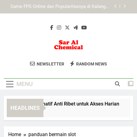
Skip
Panduan Login Tiara4D untuk Pengalaman
to
Pengguna yang Lebih Nyaman
content
Masa Depan Game Online dengan Dukungan
Artificial Intelligence: Era Baru Pengalaman
Gaming Interaktif
LAE138 Link Alternatif Anti Ribet untuk Akses
Harian
Game FPS Online dan Popularitasnya di Kalangan
Gamer: Genre Kompetitif yang Tak Pernah Mati
Sar Al Chemical
Temukan Produk Kimia Berkualitas
Panduan Login Tiara4D untuk Pengalaman
NEWSLETTER
RANDOM NEWS
Pengguna yang Lebih Nyaman
Untuk Kebutuhan Industri Di Sar Al
Masa Depan Game Online dengan Dukungan
Chemical.
Artificial Intelligence: Era Baru Pengalaman
MENU
Gaming Interaktif
E138 Link Alternatif Anti Ribet untuk Akses Harian
Game
HEADLINES
onths Ago
4 Mon
Home
panduan bermain slot