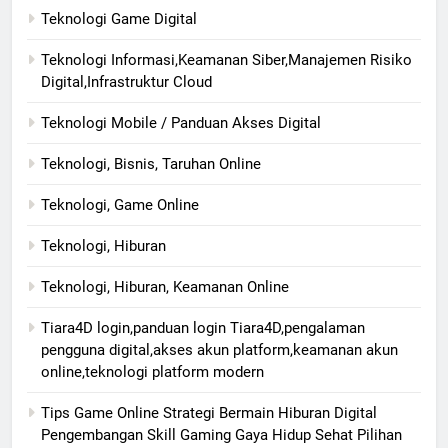
Teknologi Game Digital
Teknologi Informasi,Keamanan Siber,Manajemen Risiko
Digital,Infrastruktur Cloud
Teknologi Mobile / Panduan Akses Digital
Teknologi, Bisnis, Taruhan Online
Teknologi, Game Online
Teknologi, Hiburan
Teknologi, Hiburan, Keamanan Online
Tiara4D login,panduan login Tiara4D,pengalaman
pengguna digital,akses akun platform,keamanan akun
online,teknologi platform modern
Tips Game Online Strategi Bermain Hiburan Digital
Pengembangan Skill Gaming Gaya Hidup Sehat Pilihan