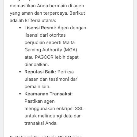
memastikan Anda bermain di agen
yang aman dan terpercaya. Berikut
adalah kriteria utama:
Lisensi Resmi:
Agen dengan
lisensi dari otoritas
perjudian seperti Malta
Gaming Authority (MGA)
atau PAGCOR lebih dapat
diandalkan.
Reputasi Baik:
Periksa
ulasan dan testimoni dari
pemain lain.
Keamanan Transaksi:
Pastikan agen
menggunakan enkripsi SSL
untuk melindungi data dan
transaksi Anda.