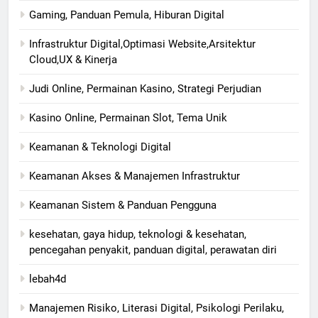
Gaming, Panduan Pemula, Hiburan Digital
Infrastruktur Digital,Optimasi Website,Arsitektur
Cloud,UX & Kinerja
Judi Online, Permainan Kasino, Strategi Perjudian
Kasino Online, Permainan Slot, Tema Unik
Keamanan & Teknologi Digital
Keamanan Akses & Manajemen Infrastruktur
Keamanan Sistem & Panduan Pengguna
kesehatan, gaya hidup, teknologi & kesehatan,
pencegahan penyakit, panduan digital, perawatan diri
lebah4d
Manajemen Risiko, Literasi Digital, Psikologi Perilaku,