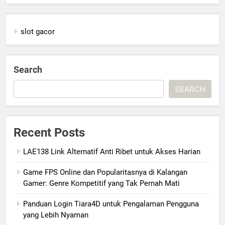
slot gacor
Search
SEARCH
Recent Posts
LAE138 Link Alternatif Anti Ribet untuk Akses Harian
Game FPS Online dan Popularitasnya di Kalangan
Gamer: Genre Kompetitif yang Tak Pernah Mati
Panduan Login Tiara4D untuk Pengalaman Pengguna
yang Lebih Nyaman