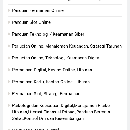
Panduan Permainan Online
Panduan Slot Online
Panduan Teknologi / Keamanan Siber
Perjudian Online, Manajemen Keuangan, Strategi Taruhan
Perjudian Online, Teknologi, Keamanan Digital
Permainan Digital, Kasino Online, Hiburan
Permainan Kartu, Kasino Online, Hiburan
Permainan Slot, Strategi Permainan
Psikologi dan Kebiasaan Digital,Manajemen Risiko
Hiburan,Literasi Finansial Pribadi,Panduan Bermain
Sehat,Kontrol Diri dan Keseimbangan