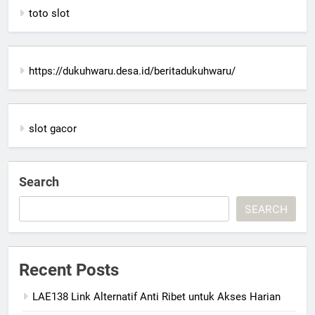
toto slot
https://dukuhwaru.desa.id/beritadukuhwaru/
slot gacor
Search
SEARCH
Recent Posts
LAE138 Link Alternatif Anti Ribet untuk Akses Harian