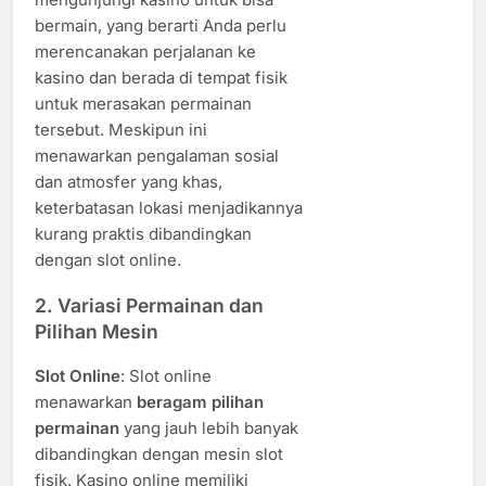
bermain, yang berarti Anda perlu
merencanakan perjalanan ke
kasino dan berada di tempat fisik
untuk merasakan permainan
tersebut. Meskipun ini
menawarkan pengalaman sosial
dan atmosfer yang khas,
keterbatasan lokasi menjadikannya
kurang praktis dibandingkan
dengan slot online.
2.
Variasi Permainan dan
Pilihan Mesin
Slot Online
: Slot online
menawarkan
beragam pilihan
permainan
yang jauh lebih banyak
dibandingkan dengan mesin slot
fisik. Kasino online memiliki