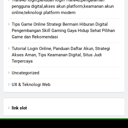
pengguna digital,akses akun platform,keamanan akun
online,teknologi platform modern
Tips Game Online Strategi Bermain Hiburan Digital
Pengembangan Skill Gaming Gaya Hidup Sehat Pilihan
Game dan Rekomendasi
Tutorial Login Online, Panduan Daftar Akun, Strategi
Akses Aman, Tips Keamanan Digital, Situs Judi
Terpercaya
Uncategorized
UX & Teknologi Web
link slot