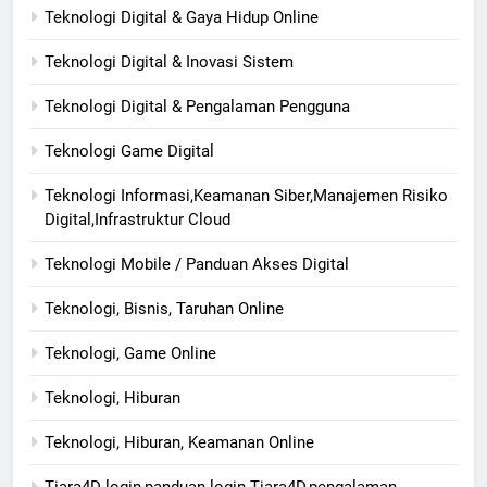
Teknologi Digital & Gaya Hidup Online
Teknologi Digital & Inovasi Sistem
Teknologi Digital & Pengalaman Pengguna
Teknologi Game Digital
Teknologi Informasi,Keamanan Siber,Manajemen Risiko
Digital,Infrastruktur Cloud
Teknologi Mobile / Panduan Akses Digital
Teknologi, Bisnis, Taruhan Online
Teknologi, Game Online
Teknologi, Hiburan
Teknologi, Hiburan, Keamanan Online
Tiara4D login,panduan login Tiara4D,pengalaman