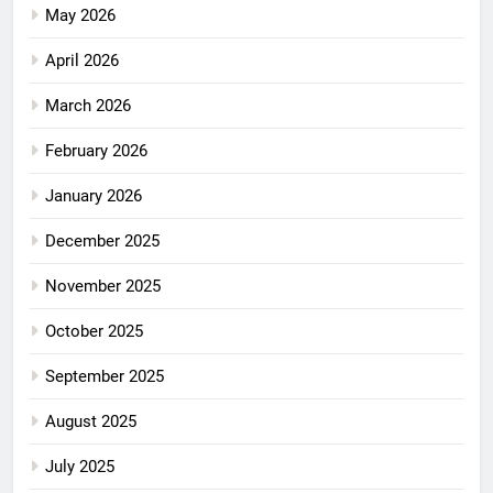
May 2026
April 2026
March 2026
February 2026
January 2026
December 2025
November 2025
October 2025
September 2025
August 2025
July 2025