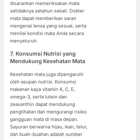
disarankan memeriksakan mata
setidaknya setahun sekali. Dokter
mata dapat memberikan saran
mengenai lensa yang sesuai, serta
menilai kondisi mata Anda secara
menyeluruh.
7. Konsumsi Nutrisi yang
Mendukung Kesehatan Mata
Kesehatan mata juga dipengaruhi
oleh asupan nutrisi. Konsumsi
makanan kaya vitamin A, C, E,
omega-3, serta lutein dan
zeaxanthin dapat mendukung
penglihatan dan mengurangi risiko
gangguan mata di masa depan.
Sayuran berwarna hijau, ikan, telur,
dan buah-buahan adalah sumber