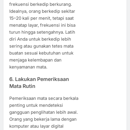
frekuensi berkedip berkurang.
Idealnya, orang berkedip sekitar
15–20 kali per menit, tetapi saat
menatap layar, frekuensi ini bisa
turun hingga setengahnya. Latih
diri Anda untuk berkedip lebih
sering atau gunakan tetes mata
buatan sesuai kebutuhan untuk
menjaga kelembapan dan
kenyamanan mata.
6. Lakukan Pemeriksaan
Mata Rutin
Pemeriksaan mata secara berkala
penting untuk mendeteksi
gangguan penglihatan lebih awal.
Orang yang bekerja lama dengan
komputer atau layar digital