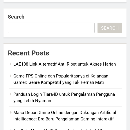
Search
SEARCH
Recent Posts
LAE138 Link Alternatif Anti Ribet untuk Akses Harian
Game FPS Online dan Popularitasnya di Kalangan
Gamer: Genre Kompetitif yang Tak Pernah Mati
Panduan Login Tiara4D untuk Pengalaman Pengguna
yang Lebih Nyaman
Masa Depan Game Online dengan Dukungan Artificial
Intelligence: Era Baru Pengalaman Gaming Interaktif