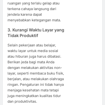
ruangan yang terlalu gelap atau
terkena cahaya langsung dari
jendela karena dapat
menyebabkan ketegangan mata.
3. Kurangi Waktu Layar yang
Tidak Produktif
Selain pekerjaan atau belajar,
waktu layar untuk media sosial
atau hiburan juga harus dibatasi.
Berikan jeda bagi mata Anda
dengan melakukan aktivitas non-
layar, seperti membaca buku fisik,
berjalan, atau melakukan olahraga
ringan. Pengaturan ini tidak hanya
menjaga kesehatan mata tetapi
juga meningkatkan kualitas tidur
dan produktivitas.