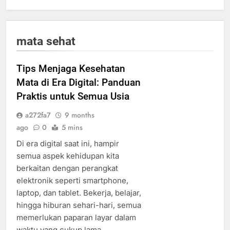
mata sehat
Tips Menjaga Kesehatan
Mata di Era Digital: Panduan
Praktis untuk Semua Usia
a272fa7
9 months
ago
0
5 mins
Di era digital saat ini, hampir
semua aspek kehidupan kita
berkaitan dengan perangkat
elektronik seperti smartphone,
laptop, dan tablet. Bekerja, belajar,
hingga hiburan sehari-hari, semua
memerlukan paparan layar dalam
waktu yang cukup lama.