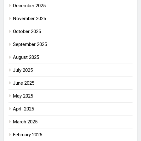
December 2025
November 2025
October 2025
September 2025
August 2025
July 2025
June 2025
May 2025
April 2025
March 2025
February 2025