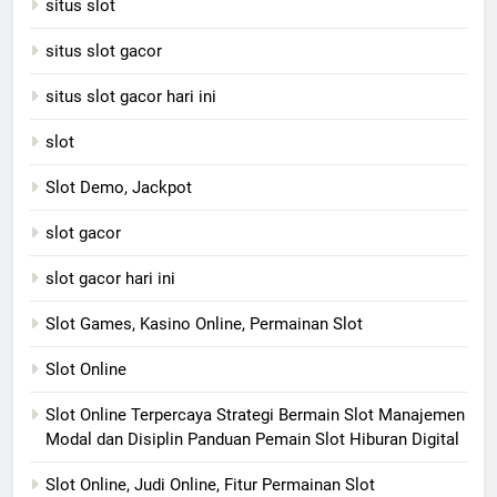
situs slot
situs slot gacor
situs slot gacor hari ini
slot
Slot Demo, Jackpot
slot gacor
slot gacor hari ini
Slot Games, Kasino Online, Permainan Slot
Slot Online
Slot Online Terpercaya Strategi Bermain Slot Manajemen
Modal dan Disiplin Panduan Pemain Slot Hiburan Digital
Slot Online, Judi Online, Fitur Permainan Slot