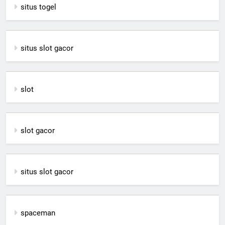
situs togel
situs slot gacor
slot
slot gacor
situs slot gacor
spaceman