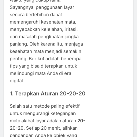
Sayangnya, penggunaan layar
secara berlebihan dapat
memengaruhi kesehatan mata,
menyebabkan kelelahan, iritasi,
dan masalah penglihatan jangka
panjang. Oleh karena itu, menjaga
kesehatan mata menjadi semakin
penting. Berikut adalah beberapa
tips yang bisa diterapkan untuk
melindungi mata Anda di era
digital.
1. Terapkan Aturan 20-20-20
Salah satu metode paling efektif
untuk mengurangi ketegangan
mata akibat layar adalah aturan
20-
20-20
. Setiap 20 menit, alihkan
pandangan Anda ke objek yang