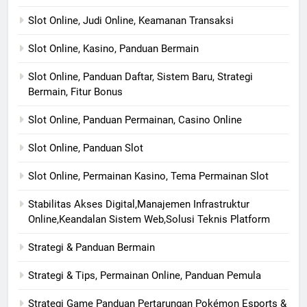
Slot Online, Judi Online, Keamanan Transaksi
Slot Online, Kasino, Panduan Bermain
Slot Online, Panduan Daftar, Sistem Baru, Strategi
Bermain, Fitur Bonus
Slot Online, Panduan Permainan, Casino Online
Slot Online, Panduan Slot
Slot Online, Permainan Kasino, Tema Permainan Slot
Stabilitas Akses Digital,Manajemen Infrastruktur
Online,Keandalan Sistem Web,Solusi Teknis Platform
Strategi & Panduan Bermain
Strategi & Tips, Permainan Online, Panduan Pemula
Strategi Game Panduan Pertarungan Pokémon Esports &