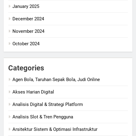
January 2025
December 2024
November 2024
October 2024
Categories
Agen Bola, Taruhan Sepak Bola, Judi Online
Akses Harian Digital
Analisis Digital & Strategi Platform
Analisis Slot & Tren Pengguna
Arsitektur Sistem & Optimasi Infrastruktur