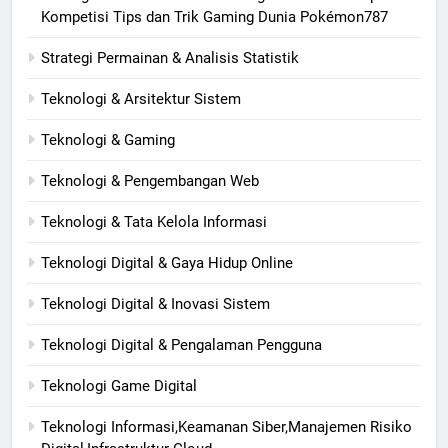
Kompetisi Tips dan Trik Gaming Dunia Pokémon787
Strategi Permainan & Analisis Statistik
Teknologi & Arsitektur Sistem
Teknologi & Gaming
Teknologi & Pengembangan Web
Teknologi & Tata Kelola Informasi
Teknologi Digital & Gaya Hidup Online
Teknologi Digital & Inovasi Sistem
Teknologi Digital & Pengalaman Pengguna
Teknologi Game Digital
Teknologi Informasi,Keamanan Siber,Manajemen Risiko