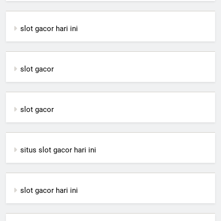
slot gacor hari ini
slot gacor
slot gacor
situs slot gacor hari ini
slot gacor hari ini