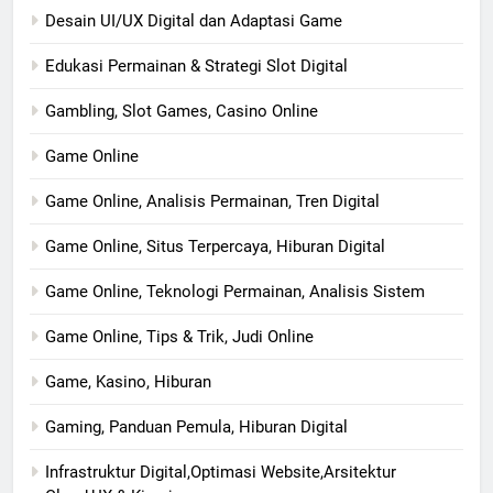
Desain UI/UX Digital dan Adaptasi Game
Edukasi Permainan & Strategi Slot Digital
Gambling, Slot Games, Casino Online
Game Online
Game Online, Analisis Permainan, Tren Digital
Game Online, Situs Terpercaya, Hiburan Digital
Game Online, Teknologi Permainan, Analisis Sistem
Game Online, Tips & Trik, Judi Online
Game, Kasino, Hiburan
Gaming, Panduan Pemula, Hiburan Digital
Infrastruktur Digital,Optimasi Website,Arsitektur