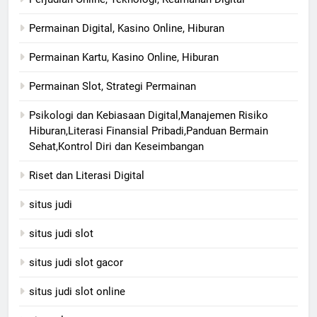
Permainan Digital, Kasino Online, Hiburan
Permainan Kartu, Kasino Online, Hiburan
Permainan Slot, Strategi Permainan
Psikologi dan Kebiasaan Digital,Manajemen Risiko
Hiburan,Literasi Finansial Pribadi,Panduan Bermain
Sehat,Kontrol Diri dan Keseimbangan
Riset dan Literasi Digital
situs judi
situs judi slot
situs judi slot gacor
situs judi slot online