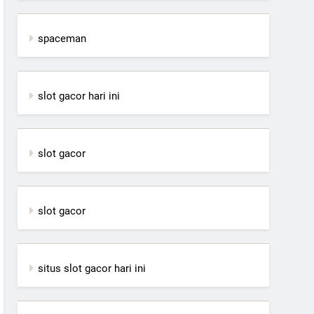
spaceman
slot gacor hari ini
slot gacor
slot gacor
situs slot gacor hari ini