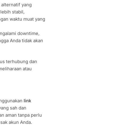
 alternatif yang
ebih stabil,
ngan waktu muat yang
engalami downtime,
hingga Anda tidak akan
erus terhubung dan
eliharaan atau
menggunakan
link
 yang sah dan
an aman tanpa perlu
usak akun Anda.