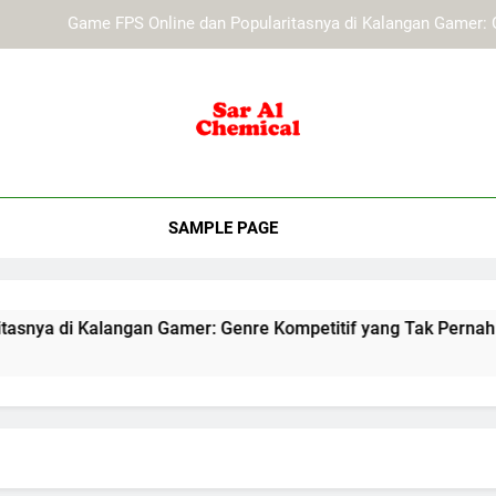
Game FPS Online dan Popularitasnya di Kalangan Gamer: 
Panduan Login Tiara4D untuk Pe
Masa Depan Game Online dengan Dukungan Artificial Intelligence: 
 Al Chemical
LAE138 Link Al
oduk Kimia Berkualitas Untuk Kebutuhan Industri Di Sar Al Ch
Game FPS Online dan Popularitasnya di Kalangan Gamer: 
SAMPLE PAGE
Panduan Login Tiara4D untuk Pe
Masa Depan Game Online dengan Dukungan Artificial Intelligence: 
 Kalangan Gamer: Genre Kompetitif yang Tak Pernah Mati