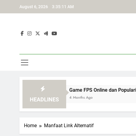
Skip
August 6, 2026
3:35:12 AM
to
content
Sar
Temukan Pr
uk Akses Harian
Game FPS Online dan Popularitasnya di
4 Months Ago
HEADLINES
Home
Manfaat Link Alternatif