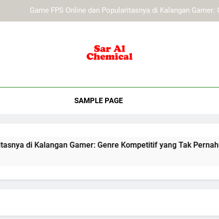
Game FPS Online dan Popularitasnya di Kalangan Gamer: 
Panduan Login Tiara4D untuk Pe
Masa Depan Game Online dengan Dukungan Artificial Intelligence: 
 Al Chemical
LAE138 Link Al
oduk Kimia Berkualitas Untuk Kebutuhan Industri Di Sar Al Ch
Game FPS Online dan Popularitasnya di Kalangan Gamer: 
SAMPLE PAGE
Panduan Login Tiara4D untuk Pe
Masa Depan Game Online dengan Dukungan Artificial Intelligence: 
langan Gamer: Genre Kompetitif yang Tak Pernah Mati
P
5