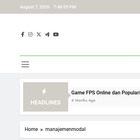
Skip
August 7, 2026
7:48:06 PM
to
content
Sar
Temukan Pr
Akses Harian
Game FPS Online dan Popularitasnya di Ka
4 Months Ago
HEADLINES
Home
manajemenmodal