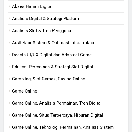
Akses Harian Digital
Analisis Digital & Strategi Platform
Analisis Slot & Tren Pengguna
Arsitektur Sistem & Optimasi Infrastruktur
Desain UI/UX Digital dan Adaptasi Game
Edukasi Permainan & Strategi Slot Digital
Gambling, Slot Games, Casino Online
Game Online
Game Online, Analisis Permainan, Tren Digital
Game Online, Situs Terpercaya, Hiburan Digital
Game Online, Teknologi Permainan, Analisis Sistem