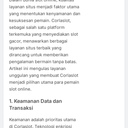
layanan situs menjadi faktor utama
yang menentukan kenyamanan dan
kesuksesan pemain. Corlaslot,
sebagai salah satu platform
terkemuka yang menyediakan slot
gacor, menawarkan berbagai
layanan situs terbaik yang
dirancang untuk memberikan
pengalaman bermain tanpa batas.
Artikel ini mengulas layanan
unggulan yang membuat Corlaslot
menjadi pilihan utama para pemain
slot online.
1. Keamanan Data dan
Transaksi
Keamanan adalah prioritas utama
di Corlaslot. Teknologi enkripsi