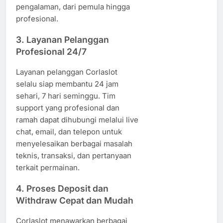
pengalaman, dari pemula hingga
profesional.
3. Layanan Pelanggan
Profesional 24/7
Layanan pelanggan Corlaslot
selalu siap membantu 24 jam
sehari, 7 hari seminggu. Tim
support yang profesional dan
ramah dapat dihubungi melalui live
chat, email, dan telepon untuk
menyelesaikan berbagai masalah
teknis, transaksi, dan pertanyaan
terkait permainan.
4. Proses Deposit dan
Withdraw Cepat dan Mudah
Corlaslot menawarkan berbagai