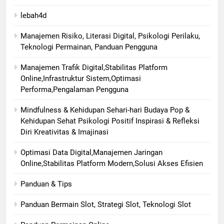
lebah4d
Manajemen Risiko, Literasi Digital, Psikologi Perilaku,
Teknologi Permainan, Panduan Pengguna
Manajemen Trafik Digital,Stabilitas Platform
Online,Infrastruktur Sistem,Optimasi
Performa,Pengalaman Pengguna
Mindfulness & Kehidupan Sehari-hari Budaya Pop &
Kehidupan Sehat Psikologi Positif Inspirasi & Refleksi
Diri Kreativitas & Imajinasi
Optimasi Data Digital,Manajemen Jaringan
Online,Stabilitas Platform Modern,Solusi Akses Efisien
Panduan & Tips
Panduan Bermain Slot, Strategi Slot, Teknologi Slot