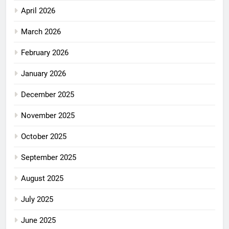
April 2026
March 2026
February 2026
January 2026
December 2025
November 2025
October 2025
September 2025
August 2025
July 2025
June 2025