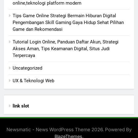
online,teknologi platform modern
Tips Game Online Strategi Bermain Hiburan Digital
Pengembangan Skill Gaming Gaya Hidup Sehat Pilihan
Game dan Rekomendasi
Tutorial Login Online, Panduan Daftar Akun, Strategi
Akses Aman, Tips Keamanan Digital, Situs Judi
Terpercaya
Uncategorized
UX & Teknologi Web
link slot
Newsmatic - News WordPress Theme 2026. Powered By
.
BlazeThemes