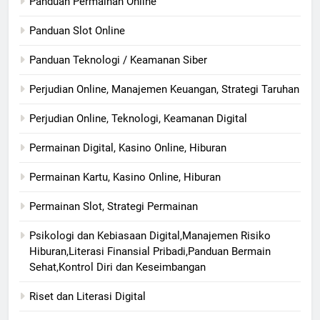
Panduan Permainan Online
Panduan Slot Online
Panduan Teknologi / Keamanan Siber
Perjudian Online, Manajemen Keuangan, Strategi Taruhan
Perjudian Online, Teknologi, Keamanan Digital
Permainan Digital, Kasino Online, Hiburan
Permainan Kartu, Kasino Online, Hiburan
Permainan Slot, Strategi Permainan
Psikologi dan Kebiasaan Digital,Manajemen Risiko
Hiburan,Literasi Finansial Pribadi,Panduan Bermain
Sehat,Kontrol Diri dan Keseimbangan
Riset dan Literasi Digital