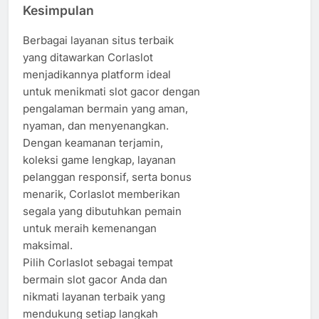
Kesimpulan
Berbagai layanan situs terbaik
yang ditawarkan Corlaslot
menjadikannya platform ideal
untuk menikmati slot gacor dengan
pengalaman bermain yang aman,
nyaman, dan menyenangkan.
Dengan keamanan terjamin,
koleksi game lengkap, layanan
pelanggan responsif, serta bonus
menarik, Corlaslot memberikan
segala yang dibutuhkan pemain
untuk meraih kemenangan
maksimal.
Pilih Corlaslot sebagai tempat
bermain slot gacor Anda dan
nikmati layanan terbaik yang
mendukung setiap langkah