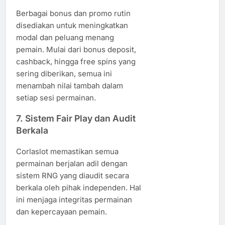
Berbagai bonus dan promo rutin
disediakan untuk meningkatkan
modal dan peluang menang
pemain. Mulai dari bonus deposit,
cashback, hingga free spins yang
sering diberikan, semua ini
menambah nilai tambah dalam
setiap sesi permainan.
7. Sistem Fair Play dan Audit
Berkala
Corlaslot memastikan semua
permainan berjalan adil dengan
sistem RNG yang diaudit secara
berkala oleh pihak independen. Hal
ini menjaga integritas permainan
dan kepercayaan pemain.