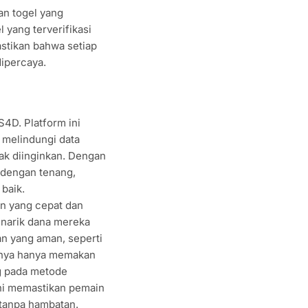
n togel yang
l yang terverifikasi
stikan bahwa setiap
dipercaya.
S4D. Platform ini
 melindungi data
dak diinginkan. Dengan
 dengan tenang,
baik.
n yang cepat dan
narik dana mereka
n yang aman, seperti
sanya hanya memakan
ng pada metode
ini memastikan pemain
tanpa hambatan.