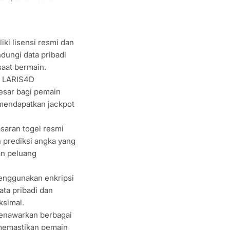
iki lisensi resmi dan
dungi data pribadi
saat bermain.
di LARIS4D
esar bagi pemain
mendapatkan jackpot
saran togel resmi
n prediksi angka yang
n peluang
enggunakan enkripsi
ata pribadi dan
ksimal.
enawarkan berbagai
memastikan pemain