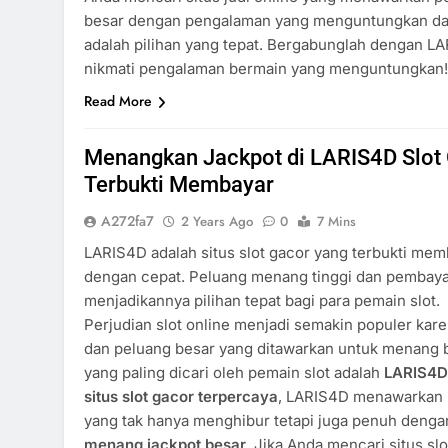
besar dengan pengalaman yang menguntungkan d
adalah pilihan yang tepat. Bergabunglah dengan L
nikmati pengalaman bermain yang menguntungkan!
Read More
Menangkan Jackpot di LARIS4D Slot
Terbukti Membayar
A272fa7
2 Years Ago
0
7 Mins
LARIS4D adalah situs slot gacor yang terbukti mem
dengan cepat. Peluang menang tinggi dan pembaya
menjadikannya pilihan tepat bagi para pemain slot.
Perjudian slot online menjadi semakin populer ka
dan peluang besar yang ditawarkan untuk menang be
yang paling dicari oleh pemain slot adalah
LARIS4D
situs slot gacor terpercaya
, LARIS4D menawarkan
yang tak hanya menghibur tetapi juga penuh denga
menang jackpot besar
. Jika Anda mencari situs s