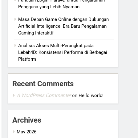
Panduan Login Tiara4D untuk Pengalaman
Pengguna yang Lebih Nyaman
Masa Depan Game Online dengan Dukungan
Artificial Intelligence: Era Baru Pengalaman
Gaming Interaktif
Analisis Akses Multi-Perangkat pada
Lebah4D: Konsistensi Performa di Berbagai
Platform
Recent Comments
A WordPress Commenter
on
Hello world!
Archives
May 2026