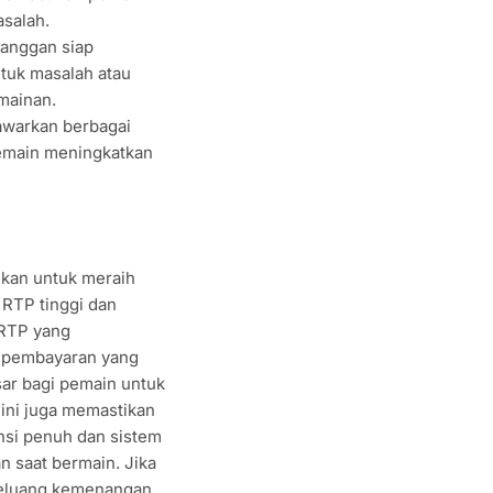
salah.
langgan siap
tuk masalah atau
mainan.
warkan berbagai
emain meningkatkan
lkan untuk meraih
 RTP tinggi dan
 RTP yang
m pembayaran yang
ar bagi pemain untuk
ini juga memastikan
nsi penuh dan sistem
 saat bermain. Jika
peluang kemenangan