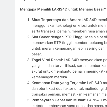
Mengapa Memilih LARIS4D untuk Menang Besar?
Situs Terpercaya dan Aman
: LARIS4D memil
menggunakan teknologi enkripsi untuk melin
serta transaksi pemain, memberi rasa aman 
Slot Gacor dengan RTP Tinggi
: Mesin slot 
menawarkan RTP tinggi, memberi peluang b
untuk meraih kemenangan lebih sering dan 
besar.
Togel Viral Resmi
: LARIS4D menyediakan pa
yang sah dan terverifikasi, serta memberika
akurat untuk membantu pemain meningkatka
kemenangan mereka.
Keamanan Data yang Terjamin
: LARIS4D m
dan otentikasi dua faktor untuk melindungi d
transaksi pemain, memastikan keamanan ma
Pembayaran Cepat dan Mudah
: LARIS4D m
metode pembayaran yang cepat dan aman, 