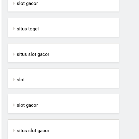
slot gacor
situs togel
situs slot gacor
slot
slot gacor
situs slot gacor