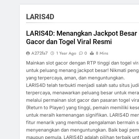
LARIS4D
LARIS4D: Menangkan Jackpot Besar 
Gacor dan Togel Viral Resmi
A272fa7
1 Year Ago
0
8 Mins
Mainkan slot gacor dengan RTP tinggi dan togel vir
untuk peluang menang jackpot besar! Nikmati peng
yang terpercaya, aman, dan menguntungkan.
LARIS4D telah terbukti menjadi salah satu situs jud
terpercaya, menawarkan peluang besar untuk merai
melalui permainan slot gacor dan pasaran togel vi
(Return to Player) yang tinggi, pemain memiliki ke
untuk meraih kemenangan signifikan. LARIS4D me
fitur menarik yang membuat pengalaman bermain 
menyenangkan dan menguntungkan. Baik bagi pem
maupun pemula, LARIS4D adalah pilihan terbaik un