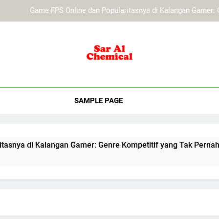
Game FPS Online dan Popularitasnya di Kalangan Gamer: 
Panduan Login Tiara4D untuk Pe
Masa Depan Game Online dengan Dukungan Artificial Intelligence: 
 Al Chemical
LAE138 Link Al
oduk Kimia Berkualitas Untuk Kebutuhan Industri Di Sar Al Ch
Game FPS Online dan Popularitasnya di Kalangan Gamer: 
SAMPLE PAGE
Panduan Login Tiara4D untuk Pe
Masa Depan Game Online dengan Dukungan Artificial Intelligence: 
langan Gamer: Genre Kompetitif yang Tak Pernah Mati
5