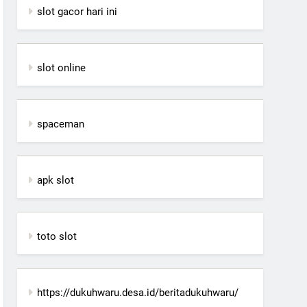
slot gacor hari ini
slot online
spaceman
apk slot
toto slot
https://dukuhwaru.desa.id/beritadukuhwaru/