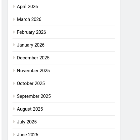
April 2026
March 2026
February 2026
January 2026
December 2025
November 2025
October 2025
September 2025
August 2025
July 2025
June 2025