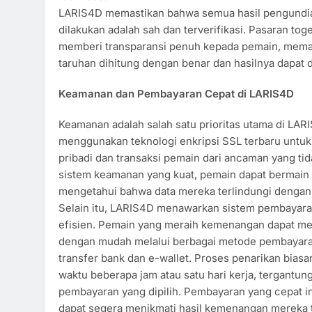
LARIS4D memastikan bahwa semua hasil pengundia
dilakukan adalah sah dan terverifikasi. Pasaran toge
memberi transparansi penuh kepada pemain, mema
taruhan dihitung dengan benar dan hasilnya dapat 
Keamanan dan Pembayaran Cepat di LARIS4D
Keamanan adalah salah satu prioritas utama di LARI
menggunakan teknologi enkripsi SSL terbaru untuk
pribadi dan transaksi pemain dari ancaman yang ti
sistem keamanan yang kuat, pemain dapat bermain
mengetahui bahwa data mereka terlindungi dengan 
Selain itu, LARIS4D menawarkan sistem pembayara
efisien. Pemain yang meraih kemenangan dapat me
dengan mudah melalui berbagai metode pembayara
transfer bank dan e-wallet. Proses penarikan bia
waktu beberapa jam atau satu hari kerja, tergantu
pembayaran yang dipilih. Pembayaran yang cepat 
dapat segera menikmati hasil kemenangan mereka 