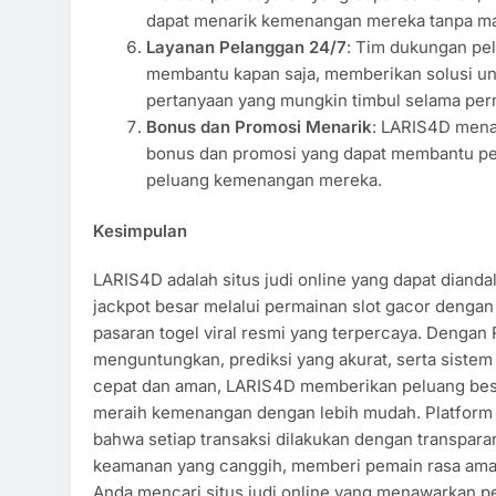
dapat menarik kemenangan mereka tanpa ma
Layanan Pelanggan 24/7
: Tim dukungan pe
membantu kapan saja, memberikan solusi un
pertanyaan yang mungkin timbul selama per
Bonus dan Promosi Menarik
: LARIS4D mena
bonus dan promosi yang dapat membantu p
peluang kemenangan mereka.
Kesimpulan
LARIS4D adalah situs judi online yang dapat dianda
jackpot besar melalui permainan slot gacor dengan
pasaran togel viral resmi yang terpercaya. Dengan
menguntungkan, prediksi yang akurat, serta siste
cepat dan aman, LARIS4D memberikan peluang bes
meraih kemenangan dengan lebih mudah. Platform 
bahwa setiap transaksi dilakukan dengan transpara
keamanan yang canggih, memberi pemain rasa aman
Anda mencari situs judi online yang menawarkan 