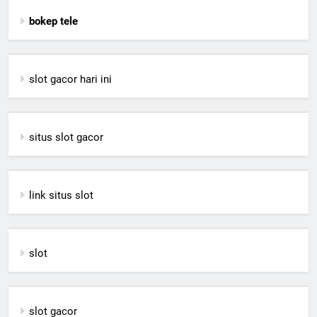
bokep tele
slot gacor hari ini
situs slot gacor
link situs slot
slot
slot gacor