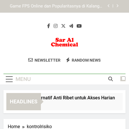
Gamer: Genre Kompetitif yang Tak Pernah Mati
Skip
Panduan Login Tiara4D untuk Pengalaman
to
Pengguna yang Lebih Nyaman
content
Masa Depan Game Online dengan Dukungan
Artificial Intelligence: Era Baru Pengalaman
Gaming Interaktif
LAE138 Link Alternatif Anti Ribet untuk Akses
Harian
Game FPS Online dan Popularitasnya di Kalangan
Gamer: Genre Kompetitif yang Tak Pernah Mati
Sar Al Chemical
Temukan Produk Kimia Berkualitas
Panduan Login Tiara4D untuk Pengalaman
NEWSLETTER
RANDOM NEWS
Pengguna yang Lebih Nyaman
Untuk Kebutuhan Industri Di Sar Al
Chemical.
Masa Depan Game Online dengan Dukungan
Artificial Intelligence: Era Baru Pengalaman
MENU
Gaming Interaktif
LAE138 Link Alternatif Anti Ribet untuk Akses Harian
Gam
HEADLINES
3 Months Ago
4 M
Home
kontrolrisiko