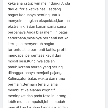
kekalahan,stop win melindungi Anda
dari euforia ketika hasil sedang
bagus.Keduanya penting untuk
menyeimbangkan ekspektasi,karena
ekstrem kiri dan kanan sama sama
berbahaya.Anda bisa memilih batas
sederhana,misalnya berhenti ketika
kerugian menyentuh angka
tertentu,atau berhenti ketika profit
mencapai persentase kecil dari
modal sesi.Kuncinya adalah
patuh,karena aturan yang sering
dilanggar hanya menjadi pajangan.
Kelima,atur batas waktu dan ritme
bermain.Bermain terlalu lama
membuat kelelahan kognitif
meningkat,dan pada fase ini orang
lebih mudah impulsif,lebih mudah
menaikkan taruhan tanpa sadar,dan