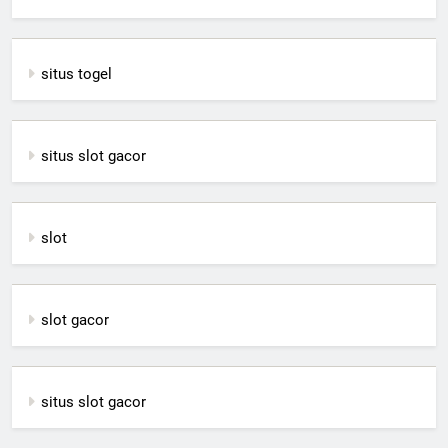
situs togel
situs slot gacor
slot
slot gacor
situs slot gacor