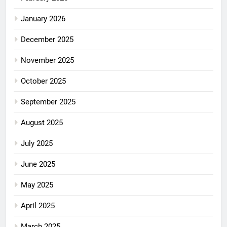
January 2026
December 2025
November 2025
October 2025
September 2025
August 2025
July 2025
June 2025
May 2025
April 2025
March 2025