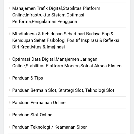
Manajemen Trafik Digital,Stabilitas Platform
Online,Infrastruktur Sistem,Optimasi
Performa,Pengalaman Pengguna
Mindfulness & Kehidupan Sehari-hari Budaya Pop &
Kehidupan Sehat Psikologi Positif Inspirasi & Refleksi
Diri Kreativitas & Imajinasi
Optimasi Data Digital,Manajemen Jaringan
Online,Stabilitas Platform Modern,Solusi Akses Efisien
Panduan & Tips
Panduan Bermain Slot, Strategi Slot, Teknologi Slot
Panduan Permainan Online
Panduan Slot Online
Panduan Teknologi / Keamanan Siber