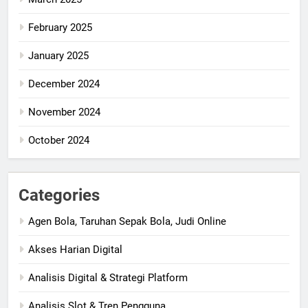
February 2025
January 2025
December 2024
November 2024
October 2024
Categories
Agen Bola, Taruhan Sepak Bola, Judi Online
Akses Harian Digital
Analisis Digital & Strategi Platform
Analisis Slot & Tren Pengguna