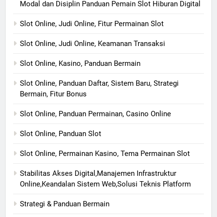
Modal dan Disiplin Panduan Pemain Slot Hiburan Digital
Slot Online, Judi Online, Fitur Permainan Slot
Slot Online, Judi Online, Keamanan Transaksi
Slot Online, Kasino, Panduan Bermain
Slot Online, Panduan Daftar, Sistem Baru, Strategi
Bermain, Fitur Bonus
Slot Online, Panduan Permainan, Casino Online
Slot Online, Panduan Slot
Slot Online, Permainan Kasino, Tema Permainan Slot
Stabilitas Akses Digital,Manajemen Infrastruktur
Online,Keandalan Sistem Web,Solusi Teknis Platform
Strategi & Panduan Bermain