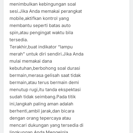
menimbulkan kebingungan soal
sesi.Jika Anda memakai perangkat
mobile,aktifkan kontrol yang
membantu seperti batas auto
spin,atau pengingat waktu bila
tersedia.
Terakhir,buat indikator “lampu
merah” untuk diri sendiri.Jika Anda
mulai memakai dana
kebutuhan,berbohong soal durasi
bermain,merasa gelisah saat tidak
bermain,atau terus bermain demi
menutup rugi,itu tanda ekspektasi
sudah tidak seimbang.Pada titik
ini,langkah paling aman adalah
berhenti,ambil jarak,dan bicara
dengan orang tepercaya atau
mencari dukungan yang tersedia di
lingkungan Anda.Mengelola