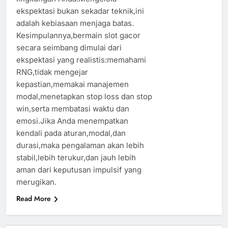
ekspektasi bukan sekadar teknik,ini
adalah kebiasaan menjaga batas.
Kesimpulannya,bermain slot gacor
secara seimbang dimulai dari
ekspektasi yang realistis:memahami
RNG,tidak mengejar
kepastian,memakai manajemen
modal,menetapkan stop loss dan stop
win,serta membatasi waktu dan
emosi.Jika Anda menempatkan
kendali pada aturan,modal,dan
durasi,maka pengalaman akan lebih
stabil,lebih terukur,dan jauh lebih
aman dari keputusan impulsif yang
merugikan.
Read More