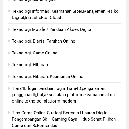
Teknologi Informasi,Keamanan Siber,Manajemen Risiko
Digital,Infrastruktur Cloud
Teknologi Mobile / Panduan Akses Digital
Teknologi, Bisnis, Taruhan Online
Teknologi, Game Online
Teknologi, Hiburan
Teknologi, Hiburan, Keamanan Online
Tiara4D login,panduan login Tiara4D,pengalaman
pengguna digital,akses akun platform,keamanan akun
online,teknologi platform modern
Tips Game Online Strategi Bermain Hiburan Digital
Pengembangan Skill Gaming Gaya Hidup Sehat Pilihan
Game dan Rekomendasi