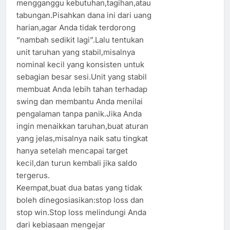
mengganggu kebutuhan,tagihan,atau
tabungan.Pisahkan dana ini dari uang
harian,agar Anda tidak terdorong
“nambah sedikit lagi”.Lalu tentukan
unit taruhan yang stabil,misalnya
nominal kecil yang konsisten untuk
sebagian besar sesi.Unit yang stabil
membuat Anda lebih tahan terhadap
swing dan membantu Anda menilai
pengalaman tanpa panik.Jika Anda
ingin menaikkan taruhan,buat aturan
yang jelas,misalnya naik satu tingkat
hanya setelah mencapai target
kecil,dan turun kembali jika saldo
tergerus.
Keempat,buat dua batas yang tidak
boleh dinegosiasikan:stop loss dan
stop win.Stop loss melindungi Anda
dari kebiasaan mengejar