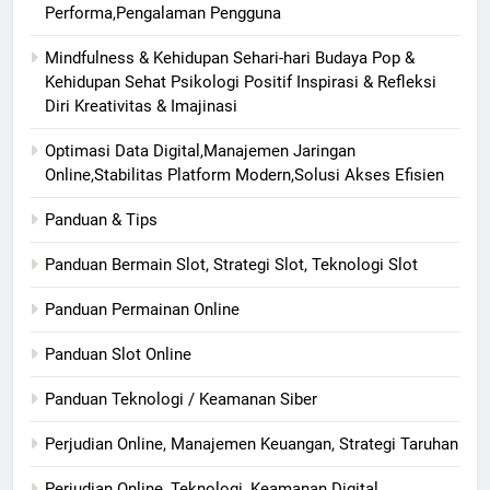
Performa,Pengalaman Pengguna
Mindfulness & Kehidupan Sehari-hari Budaya Pop &
Kehidupan Sehat Psikologi Positif Inspirasi & Refleksi
Diri Kreativitas & Imajinasi
Optimasi Data Digital,Manajemen Jaringan
Online,Stabilitas Platform Modern,Solusi Akses Efisien
Panduan & Tips
Panduan Bermain Slot, Strategi Slot, Teknologi Slot
Panduan Permainan Online
Panduan Slot Online
Panduan Teknologi / Keamanan Siber
Perjudian Online, Manajemen Keuangan, Strategi Taruhan
Perjudian Online, Teknologi, Keamanan Digital