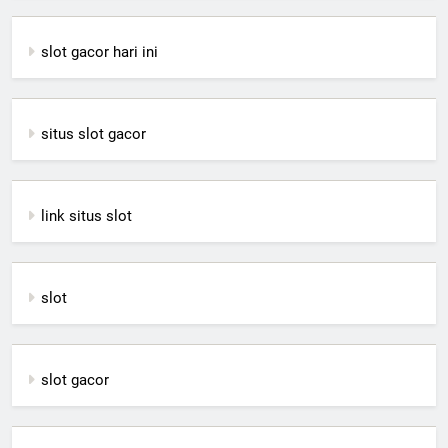
slot gacor hari ini
situs slot gacor
link situs slot
slot
slot gacor