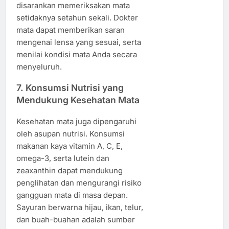
disarankan memeriksakan mata
setidaknya setahun sekali. Dokter
mata dapat memberikan saran
mengenai lensa yang sesuai, serta
menilai kondisi mata Anda secara
menyeluruh.
7. Konsumsi Nutrisi yang
Mendukung Kesehatan Mata
Kesehatan mata juga dipengaruhi
oleh asupan nutrisi. Konsumsi
makanan kaya vitamin A, C, E,
omega-3, serta lutein dan
zeaxanthin dapat mendukung
penglihatan dan mengurangi risiko
gangguan mata di masa depan.
Sayuran berwarna hijau, ikan, telur,
dan buah-buahan adalah sumber