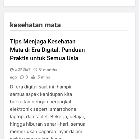
kesehatan mata
Tips Menjaga Kesehatan
Mata di Era Digital: Panduan
Praktis untuk Semua Usia
a272fa7
9 months
ago
0
5 mins
Di era digital saat ini, hampir
semua aspek kehidupan kita
berkaitan dengan perangkat
elektronik seperti smartphone,
laptop, dan tablet. Bekerja, belajar,
hingga hiburan sehari-hari, semua
memerlukan paparan layar dalam
waktu yang cukup lama.