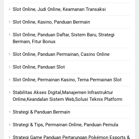
Slot Online, Judi Online, Keamanan Transaksi
Slot Online, Kasino, Panduan Bermain
Slot Online, Panduan Daftar, Sistem Baru, Strategi
Bermain, Fitur Bonus
Slot Online, Panduan Permainan, Casino Online
Slot Online, Panduan Slot
Slot Online, Permainan Kasino, Tema Permainan Slot
Stabilitas Akses Digital,Manajemen Infrastruktur
Online,Keandalan Sistem Web,Solusi Teknis Platform
Strategi & Panduan Bermain
Strategi & Tips, Permainan Online, Panduan Pemula
Strategi Game Panduan Pertarungan Pokémon Esports &