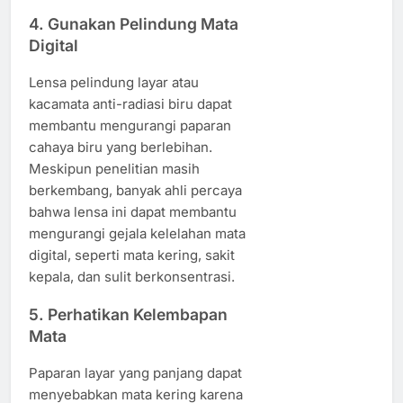
4. Gunakan Pelindung Mata
Digital
Lensa pelindung layar atau
kacamata anti-radiasi biru dapat
membantu mengurangi paparan
cahaya biru yang berlebihan.
Meskipun penelitian masih
berkembang, banyak ahli percaya
bahwa lensa ini dapat membantu
mengurangi gejala kelelahan mata
digital, seperti mata kering, sakit
kepala, dan sulit berkonsentrasi.
5. Perhatikan Kelembapan
Mata
Paparan layar yang panjang dapat
menyebabkan mata kering karena