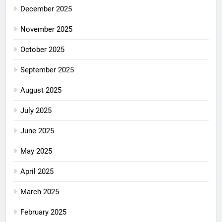
December 2025
November 2025
October 2025
September 2025
August 2025
July 2025
June 2025
May 2025
April 2025
March 2025
February 2025