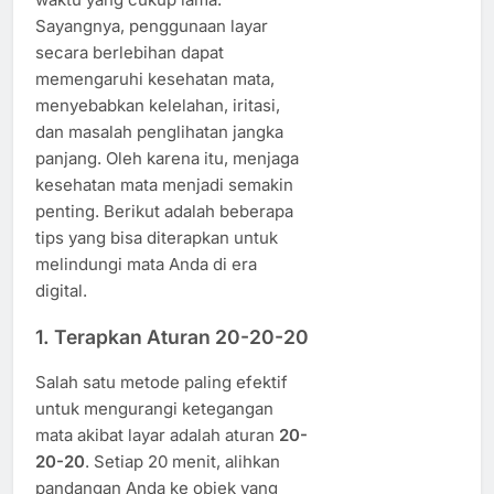
Sayangnya, penggunaan layar
secara berlebihan dapat
memengaruhi kesehatan mata,
menyebabkan kelelahan, iritasi,
dan masalah penglihatan jangka
panjang. Oleh karena itu, menjaga
kesehatan mata menjadi semakin
penting. Berikut adalah beberapa
tips yang bisa diterapkan untuk
melindungi mata Anda di era
digital.
1. Terapkan Aturan 20-20-20
Salah satu metode paling efektif
untuk mengurangi ketegangan
mata akibat layar adalah aturan
20-
20-20
. Setiap 20 menit, alihkan
pandangan Anda ke objek yang