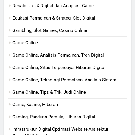
Desain UI/UX Digital dan Adaptasi Game
Edukasi Permainan & Strategi Slot Digital
Gambling, Slot Games, Casino Online
Game Online
Game Online, Analisis Permainan, Tren Digital
Game Online, Situs Terpercaya, Hiburan Digital
Game Online, Teknologi Permainan, Analisis Sistem
Game Online, Tips & Trik, Judi Online
Game, Kasino, Hiburan
Gaming, Panduan Pemula, Hiburan Digital
Infrastruktur Digital,Optimasi Website,Arsitektur