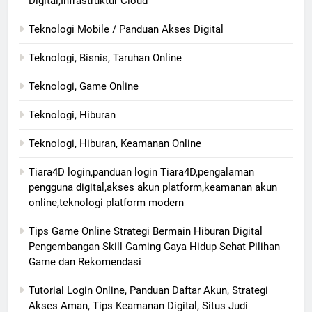
Digital,Infrastruktur Cloud
Teknologi Mobile / Panduan Akses Digital
Teknologi, Bisnis, Taruhan Online
Teknologi, Game Online
Teknologi, Hiburan
Teknologi, Hiburan, Keamanan Online
Tiara4D login,panduan login Tiara4D,pengalaman
pengguna digital,akses akun platform,keamanan akun
online,teknologi platform modern
Tips Game Online Strategi Bermain Hiburan Digital
Pengembangan Skill Gaming Gaya Hidup Sehat Pilihan
Game dan Rekomendasi
Tutorial Login Online, Panduan Daftar Akun, Strategi
Akses Aman, Tips Keamanan Digital, Situs Judi