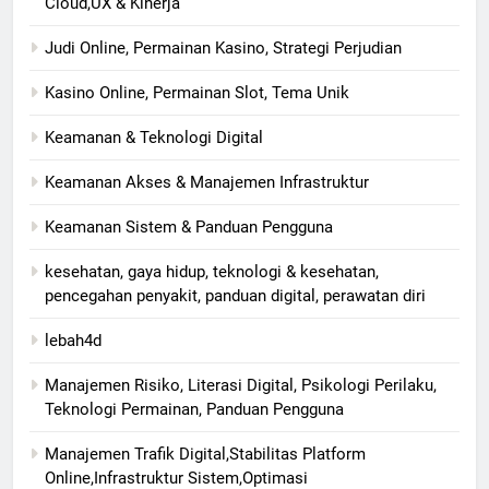
Cloud,UX & Kinerja
Judi Online, Permainan Kasino, Strategi Perjudian
Kasino Online, Permainan Slot, Tema Unik
Keamanan & Teknologi Digital
Keamanan Akses & Manajemen Infrastruktur
Keamanan Sistem & Panduan Pengguna
kesehatan, gaya hidup, teknologi & kesehatan,
pencegahan penyakit, panduan digital, perawatan diri
lebah4d
Manajemen Risiko, Literasi Digital, Psikologi Perilaku,
Teknologi Permainan, Panduan Pengguna
Manajemen Trafik Digital,Stabilitas Platform
Online,Infrastruktur Sistem,Optimasi