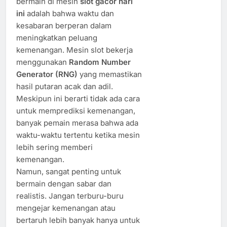
bermain di mesin
slot gacor hari
ini
adalah bahwa waktu dan
kesabaran berperan dalam
meningkatkan peluang
kemenangan. Mesin slot bekerja
menggunakan
Random Number
Generator (RNG)
yang memastikan
hasil putaran acak dan adil.
Meskipun ini berarti tidak ada cara
untuk memprediksi kemenangan,
banyak pemain merasa bahwa ada
waktu-waktu tertentu ketika mesin
lebih sering memberi
kemenangan.
Namun, sangat penting untuk
bermain dengan sabar dan
realistis. Jangan terburu-buru
mengejar kemenangan atau
bertaruh lebih banyak hanya untuk