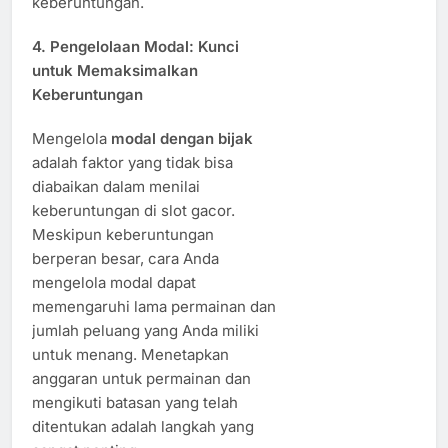
keberuntungan.
4.
Pengelolaan Modal: Kunci
untuk Memaksimalkan
Keberuntungan
Mengelola
modal dengan bijak
adalah faktor yang tidak bisa
diabaikan dalam menilai
keberuntungan di slot gacor.
Meskipun keberuntungan
berperan besar, cara Anda
mengelola modal dapat
memengaruhi lama permainan dan
jumlah peluang yang Anda miliki
untuk menang. Menetapkan
anggaran untuk permainan dan
mengikuti batasan yang telah
ditentukan adalah langkah yang