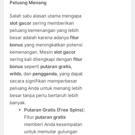
Peluang Menang
Salah satu alasan utama mengapa
slot gacor
sering memberikan
peluang kemenangan yang lebih
besar adalah karena adanya
fitur
bonus
yang meningkatkan potensi
kemenangan. Mesin
slot gacor
sering kali dilengkapi dengan
fitur
bonus
seperti
putaran gratis
,
wilds
, dan
pengganda
, yang dapat
secara signifikan memperbesar
peluang Anda untuk menang lebih
besar tanpa perlu bertaruh lebih
banyak.
Putaran Gratis (Free Spins):
Fitur
putaran gratis
memberi Anda kesempatan
untuk memutar gulungan