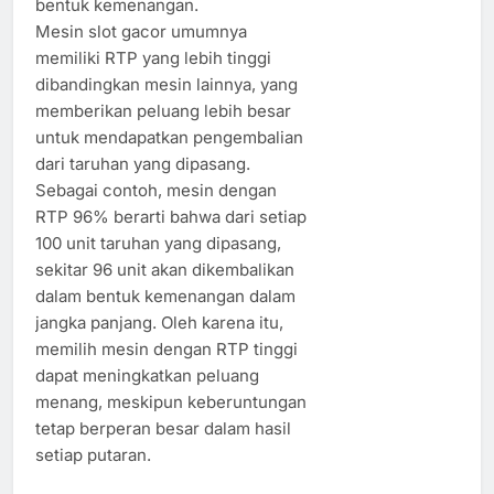
bentuk kemenangan.
Mesin slot gacor umumnya
memiliki RTP yang lebih tinggi
dibandingkan mesin lainnya, yang
memberikan peluang lebih besar
untuk mendapatkan pengembalian
dari taruhan yang dipasang.
Sebagai contoh, mesin dengan
RTP 96% berarti bahwa dari setiap
100 unit taruhan yang dipasang,
sekitar 96 unit akan dikembalikan
dalam bentuk kemenangan dalam
jangka panjang. Oleh karena itu,
memilih mesin dengan RTP tinggi
dapat meningkatkan peluang
menang, meskipun keberuntungan
tetap berperan besar dalam hasil
setiap putaran.