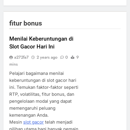
fitur bonus
Menilai Keberuntungan di
Slot Gacor Hari Ini
a272fa7
2 years ago
0
9
mins
Pelajari bagaimana menilai
keberuntungan di slot gacor hari
ini. Temukan faktor-faktor seperti
RTP, volatilitas, fitur bonus, dan
pengelolaan modal yang dapat
memengaruhi peluang
kemenangan Anda.
Mesin
slot gacor
telah menjadi
pilihan utama bagi banyak pemain