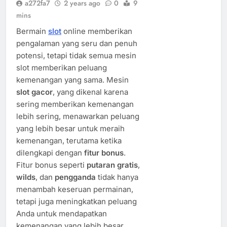
a272fa7
2 years ago
0
9
mins
Bermain
slot
online memberikan
pengalaman yang seru dan penuh
potensi, tetapi tidak semua mesin
slot memberikan peluang
kemenangan yang sama. Mesin
slot gacor
, yang dikenal karena
sering memberikan kemenangan
lebih sering, menawarkan peluang
yang lebih besar untuk meraih
kemenangan, terutama ketika
dilengkapi dengan
fitur bonus
.
Fitur bonus seperti
putaran gratis
,
wilds
, dan
pengganda
tidak hanya
menambah keseruan permainan,
tetapi juga meningkatkan peluang
Anda untuk mendapatkan
kemenangan yang lebih besar.