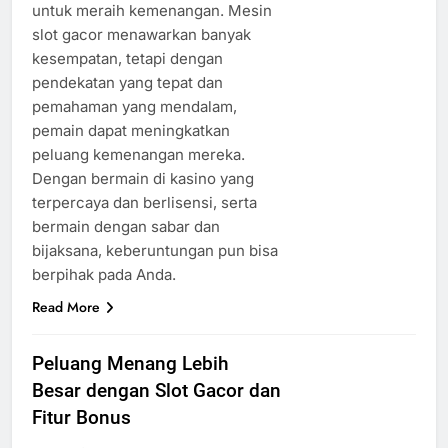
untuk meraih kemenangan. Mesin
slot gacor menawarkan banyak
kesempatan, tetapi dengan
pendekatan yang tepat dan
pemahaman yang mendalam,
pemain dapat meningkatkan
peluang kemenangan mereka.
Dengan bermain di kasino yang
terpercaya dan berlisensi, serta
bermain dengan sabar dan
bijaksana, keberuntungan pun bisa
berpihak pada Anda.
Read More
Peluang Menang Lebih
Besar dengan Slot Gacor dan
Fitur Bonus