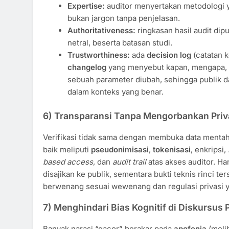
Expertise:
auditor menyertakan metodologi y
bukan jargon tanpa penjelasan.
Authoritativeness:
ringkasan hasil audit dip
netral, beserta batasan studi.
Trustworthiness:
ada
decision log
(catatan 
changelog
yang menyebut kapan, mengapa,
sebuah parameter diubah, sehingga publik da
dalam konteks yang benar.
6) Transparansi Tanpa Mengorbankan Priv
Verifikasi tidak sama dengan membuka data mentah
baik meliputi
pseudonimisasi
,
tokenisasi
, enkripsi,
based access
, dan
audit trail
atas akses auditor. H
disajikan ke publik, sementara bukti teknis rinci te
berwenang sesuai wewenang dan regulasi privasi y
7) Menghindari Bias Kognitif di Diskursus 
Banyak narasi “gacor” berakar pada
apofenia
(melih