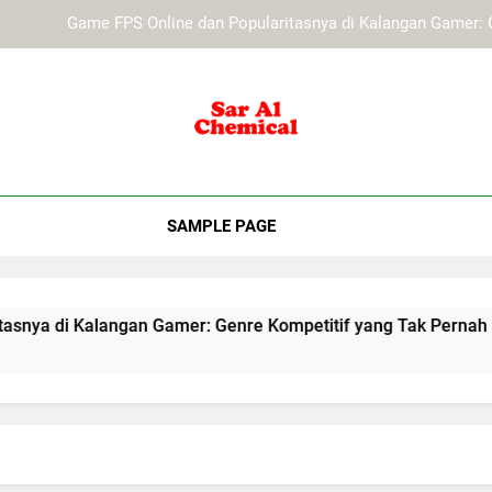
Game FPS Online dan Popularitasnya di Kalangan Gamer: 
Panduan Login Tiara4D untuk Pe
Masa Depan Game Online dengan Dukungan Artificial Intelligence: 
 Al Chemical
LAE138 Link Al
oduk Kimia Berkualitas Untuk Kebutuhan Industri Di Sar Al Ch
Game FPS Online dan Popularitasnya di Kalangan Gamer: 
SAMPLE PAGE
Panduan Login Tiara4D untuk Pe
Masa Depan Game Online dengan Dukungan Artificial Intelligence: 
angan Gamer: Genre Kompetitif yang Tak Pernah Mati
P
5 