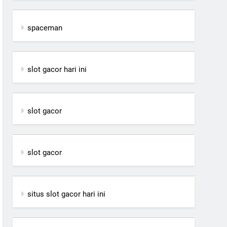
spaceman
slot gacor hari ini
slot gacor
slot gacor
situs slot gacor hari ini