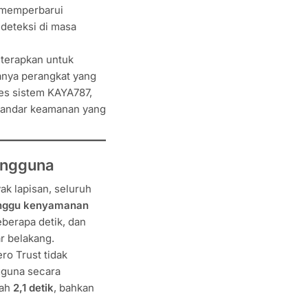
 memperbarui
deteksi di masa
terapkan untuk
anya perangkat yang
ses sistem KAYA787,
standar keamanan yang
engguna
k lapisan, seluruh
nggu kenyamanan
berapa detik, dan
ar belakang.
ro Trust tidak
guna secara
wah
2,1 detik
, bahkan