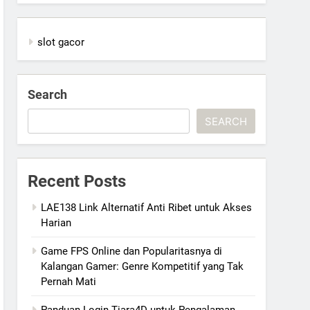
slot gacor
Search
SEARCH
Recent Posts
LAE138 Link Alternatif Anti Ribet untuk Akses
Harian
Game FPS Online dan Popularitasnya di
Kalangan Gamer: Genre Kompetitif yang Tak
Pernah Mati