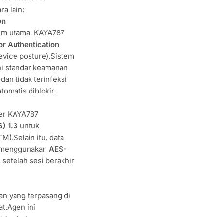
a lain:
on
tem utama, KAYA787
or Authentication
evice posture).Sistem
i standar keamanan
dan tidak terinfeksi
omatis diblokir.
ver KAYA787
) 1.3
untuk
).Selain itu, data
n menggunakan
AES-
setelah sesi berakhir
n yang terpasang di
at.Agen ini