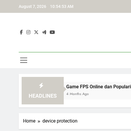
Skip
August 7, 2026
10:54:54 AM
to
content
Sar
Temukan Pr
Akses Harian
Game FPS Online dan Popularitasnya di Ka
4 Months Ago
HEADLINES
Home
device protection