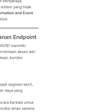
t berbahaya,
sistem yang tidak
ormation and Event
njut.
anan Endpoint
YA787 memiliki
ermintaan akses dari
okasi, kondisi
jadi segmen kecil,
er daya yang
ecara berkala untuk
ondisi aman selama