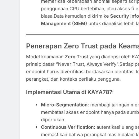
memeriksa keberadaan anomali seperti scrip
penggunaan CPU berlebihan, atau akses file 
biasa.Data kemudian dikirim ke
Security Inf
Management (SIEM)
untuk dianalisis lebih la
Penerapan Zero Trust pada Keam
Model keamanan
Zero Trust
yang diadopsi oleh KA
prinsip dasar “Never Trust, Always Verify”.Setiap p
endpoint harus diverifikasi berdasarkan identitas, l
perangkat, dan konteks perilaku pengguna.
Implementasi Utama di KAYA787:
Micro-Segmentation:
membagi jaringan men
membatasi akses endpoint hanya pada sumb
diperlukan.
Continuous Verification:
autentikasi ulang s
memastikan bahwa perangkat masih dalam k