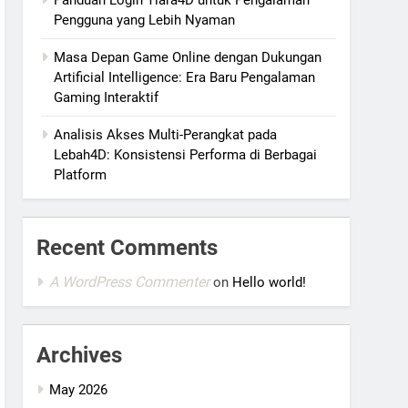
Panduan Login Tiara4D untuk Pengalaman
Pengguna yang Lebih Nyaman
Masa Depan Game Online dengan Dukungan
Artificial Intelligence: Era Baru Pengalaman
Gaming Interaktif
Analisis Akses Multi-Perangkat pada
Lebah4D: Konsistensi Performa di Berbagai
Platform
Recent Comments
A WordPress Commenter
on
Hello world!
Archives
May 2026