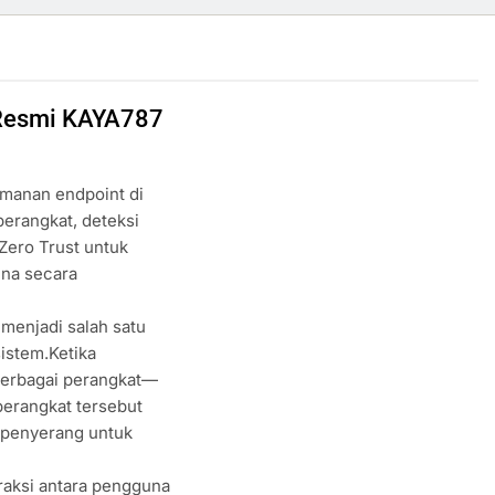
 Resmi KAYA787
amanan endpoint di
perangkat, deteksi
Zero Trust untuk
una secara
menjadi salah satu
istem.Ketika
berbagai perangkat—
perangkat tersebut
h penyerang untuk
eraksi antara pengguna