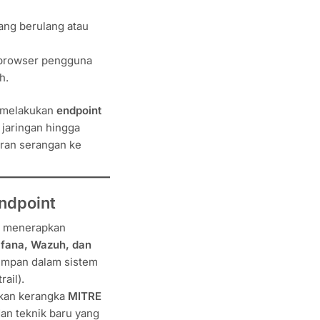
ang berulang atau
 browser pengguna
h.
s melakukan
endpoint
 jaringan hingga
aran serangan ke
ndpoint
87 menerapkan
fana, Wazuh, dan
isimpan dalam sistem
rail).
kan kerangka
MITRE
dan teknik baru yang