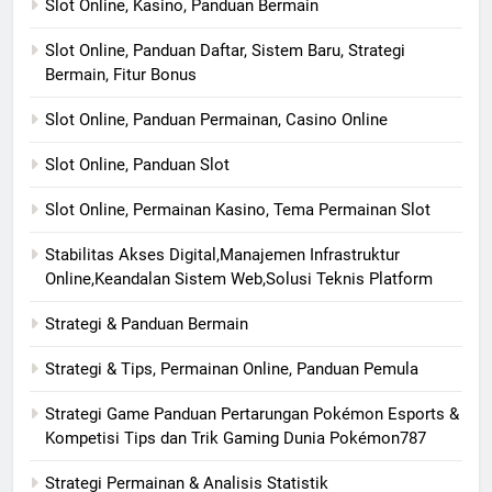
Slot Online, Kasino, Panduan Bermain
Slot Online, Panduan Daftar, Sistem Baru, Strategi
Bermain, Fitur Bonus
Slot Online, Panduan Permainan, Casino Online
Slot Online, Panduan Slot
Slot Online, Permainan Kasino, Tema Permainan Slot
Stabilitas Akses Digital,Manajemen Infrastruktur
Online,Keandalan Sistem Web,Solusi Teknis Platform
Strategi & Panduan Bermain
Strategi & Tips, Permainan Online, Panduan Pemula
Strategi Game Panduan Pertarungan Pokémon Esports &
Kompetisi Tips dan Trik Gaming Dunia Pokémon787
Strategi Permainan & Analisis Statistik