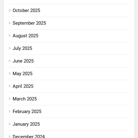
October 2025
September 2025
August 2025
July 2025
June 2025
May 2025
April 2025
March 2025
February 2025
January 2025
December 2024