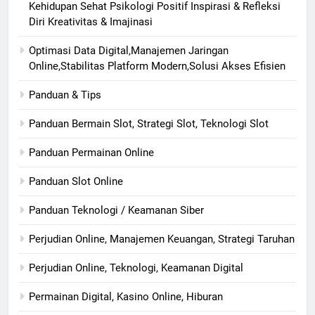
Kehidupan Sehat Psikologi Positif Inspirasi & Refleksi
Diri Kreativitas & Imajinasi
Optimasi Data Digital,Manajemen Jaringan
Online,Stabilitas Platform Modern,Solusi Akses Efisien
Panduan & Tips
Panduan Bermain Slot, Strategi Slot, Teknologi Slot
Panduan Permainan Online
Panduan Slot Online
Panduan Teknologi / Keamanan Siber
Perjudian Online, Manajemen Keuangan, Strategi Taruhan
Perjudian Online, Teknologi, Keamanan Digital
Permainan Digital, Kasino Online, Hiburan