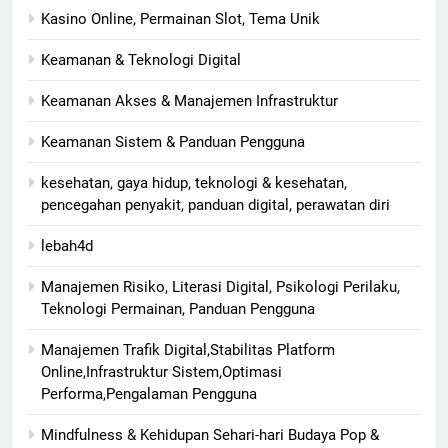
Kasino Online, Permainan Slot, Tema Unik
Keamanan & Teknologi Digital
Keamanan Akses & Manajemen Infrastruktur
Keamanan Sistem & Panduan Pengguna
kesehatan, gaya hidup, teknologi & kesehatan,
pencegahan penyakit, panduan digital, perawatan diri
lebah4d
Manajemen Risiko, Literasi Digital, Psikologi Perilaku,
Teknologi Permainan, Panduan Pengguna
Manajemen Trafik Digital,Stabilitas Platform
Online,Infrastruktur Sistem,Optimasi
Performa,Pengalaman Pengguna
Mindfulness & Kehidupan Sehari-hari Budaya Pop &