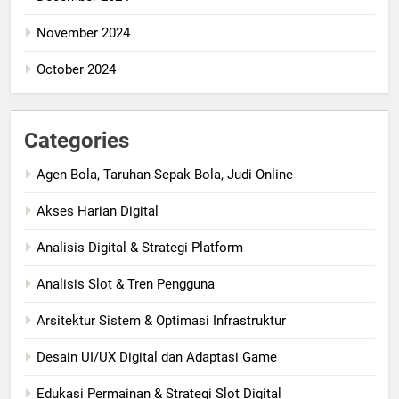
November 2024
October 2024
Categories
Agen Bola, Taruhan Sepak Bola, Judi Online
Akses Harian Digital
Analisis Digital & Strategi Platform
Analisis Slot & Tren Pengguna
Arsitektur Sistem & Optimasi Infrastruktur
Desain UI/UX Digital dan Adaptasi Game
Edukasi Permainan & Strategi Slot Digital