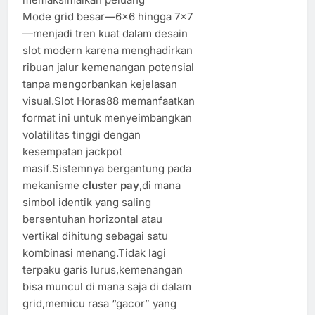
Mode grid besar—6×6 hingga 7×7
—menjadi tren kuat dalam desain
slot modern karena menghadirkan
ribuan jalur kemenangan potensial
tanpa mengorbankan kejelasan
visual.Slot Horas88 memanfaatkan
format ini untuk menyeimbangkan
volatilitas tinggi dengan
kesempatan jackpot
masif.Sistemnya bergantung pada
mekanisme
cluster pay
,di mana
simbol identik yang saling
bersentuhan horizontal atau
vertikal dihitung sebagai satu
kombinasi menang.Tidak lagi
terpaku garis lurus,kemenangan
bisa muncul di mana saja di dalam
grid,memicu rasa “gacor” yang