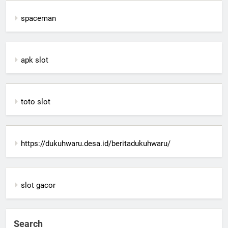
spaceman
apk slot
toto slot
https://dukuhwaru.desa.id/beritadukuhwaru/
slot gacor
Search