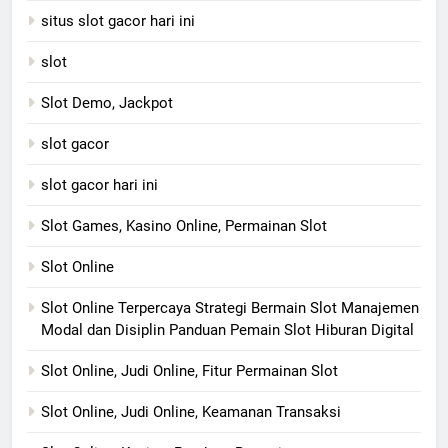
situs slot gacor hari ini
slot
Slot Demo, Jackpot
slot gacor
slot gacor hari ini
Slot Games, Kasino Online, Permainan Slot
Slot Online
Slot Online Terpercaya Strategi Bermain Slot Manajemen
Modal dan Disiplin Panduan Pemain Slot Hiburan Digital
Slot Online, Judi Online, Fitur Permainan Slot
Slot Online, Judi Online, Keamanan Transaksi