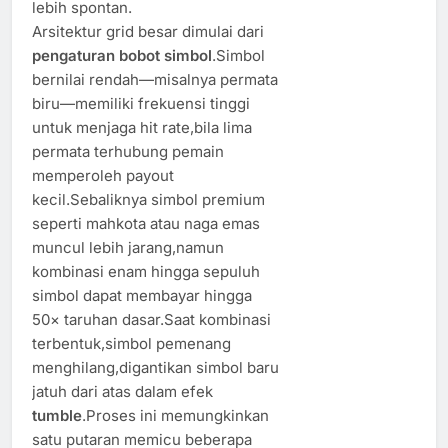
lebih spontan.
Arsitektur grid besar dimulai dari
pengaturan bobot simbol
.Simbol
bernilai rendah—misalnya permata
biru—memiliki frekuensi tinggi
untuk menjaga hit rate,bila lima
permata terhubung pemain
memperoleh payout
kecil.Sebaliknya simbol premium
seperti mahkota atau naga emas
muncul lebih jarang,namun
kombinasi enam hingga sepuluh
simbol dapat membayar hingga
50× taruhan dasar.Saat kombinasi
terbentuk,simbol pemenang
menghilang,digantikan simbol baru
jatuh dari atas dalam efek
tumble
.Proses ini memungkinkan
satu putaran memicu beberapa