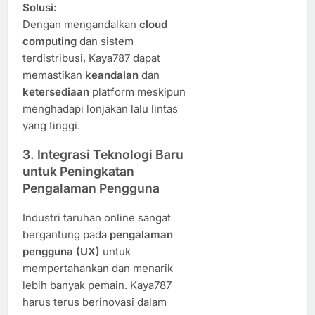
Solusi:
Dengan mengandalkan
cloud
computing
dan sistem
terdistribusi, Kaya787 dapat
memastikan
keandalan
dan
ketersediaan
platform meskipun
menghadapi lonjakan lalu lintas
yang tinggi.
3. Integrasi Teknologi Baru
untuk Peningkatan
Pengalaman Pengguna
Industri taruhan online sangat
bergantung pada
pengalaman
pengguna (UX)
untuk
mempertahankan dan menarik
lebih banyak pemain. Kaya787
harus terus berinovasi dalam