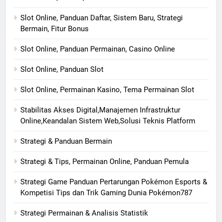
Slot Online, Panduan Daftar, Sistem Baru, Strategi
Bermain, Fitur Bonus
Slot Online, Panduan Permainan, Casino Online
Slot Online, Panduan Slot
Slot Online, Permainan Kasino, Tema Permainan Slot
Stabilitas Akses Digital,Manajemen Infrastruktur
Online,Keandalan Sistem Web,Solusi Teknis Platform
Strategi & Panduan Bermain
Strategi & Tips, Permainan Online, Panduan Pemula
Strategi Game Panduan Pertarungan Pokémon Esports &
Kompetisi Tips dan Trik Gaming Dunia Pokémon787
Strategi Permainan & Analisis Statistik