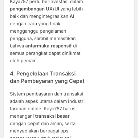
Kaya787 perlu berinvestasi dalam
pengembangan UX/UI
yang lebih
baik dan mengintegrasikan
AI
dengan cara yang tidak
mengganggu pengalaman
pengguna, sambil memastikan
bahwa
antarmuka responsif
di
semua perangkat dapat dinikmati
oleh pemain.
4. Pengelolaan Transaksi
dan Pembayaran yang Cepat
Sistem pembayaran dan transaksi
adalah aspek utama dalam industri
taruhan online. Kaya787 harus
menangani
transaksi besar
dengan cepat dan aman, serta
menyediakan berbagai opsi