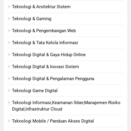
Teknologi & Arsitektur Sistem
Teknologi & Gaming
Teknologi & Pengembangan Web
Teknologi & Tata Kelola Informasi
Teknologi Digital & Gaya Hidup Online
Teknologi Digital & Inovasi Sistem
Teknologi Digital & Pengalaman Pengguna
Teknologi Game Digital
Teknologi Informasi,Keamanan Siber,Manajemen Risiko
Digital,Infrastruktur Cloud
Teknologi Mobile / Panduan Akses Digital