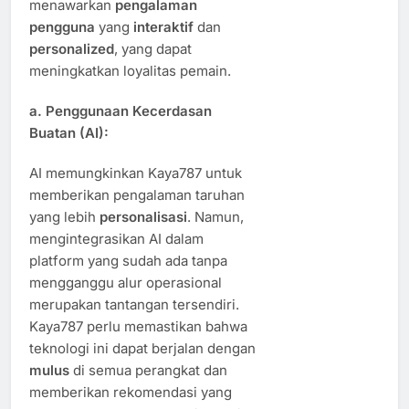
menawarkan
pengalaman
pengguna
yang
interaktif
dan
personalized
, yang dapat
meningkatkan loyalitas pemain.
a.
Penggunaan Kecerdasan
Buatan (AI):
AI memungkinkan Kaya787 untuk
memberikan pengalaman taruhan
yang lebih
personalisasi
. Namun,
mengintegrasikan AI dalam
platform yang sudah ada tanpa
mengganggu alur operasional
merupakan tantangan tersendiri.
Kaya787 perlu memastikan bahwa
teknologi ini dapat berjalan dengan
mulus
di semua perangkat dan
memberikan rekomendasi yang