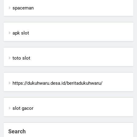
spaceman
apk slot
toto slot
https://dukuhwaru.desa.id/beritadukuhwaru/
slot gacor
Search