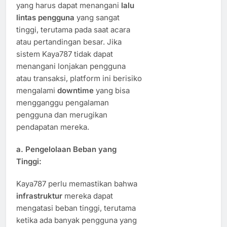
yang harus dapat menangani
lalu
lintas pengguna
yang sangat
tinggi, terutama pada saat acara
atau pertandingan besar. Jika
sistem Kaya787 tidak dapat
menangani lonjakan pengguna
atau transaksi, platform ini berisiko
mengalami
downtime
yang bisa
mengganggu pengalaman
pengguna dan merugikan
pendapatan mereka.
a.
Pengelolaan Beban yang
Tinggi:
Kaya787 perlu memastikan bahwa
infrastruktur
mereka dapat
mengatasi beban tinggi, terutama
ketika ada banyak pengguna yang