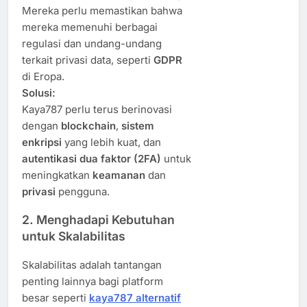
Mereka perlu memastikan bahwa
mereka memenuhi berbagai
regulasi dan undang-undang
terkait privasi data, seperti
GDPR
di Eropa.
Solusi:
Kaya787 perlu terus berinovasi
dengan
blockchain
,
sistem
enkripsi
yang lebih kuat, dan
autentikasi dua faktor (2FA)
untuk
meningkatkan
keamanan
dan
privasi
pengguna.
2. Menghadapi Kebutuhan
untuk Skalabilitas
Skalabilitas adalah tantangan
penting lainnya bagi platform
besar seperti
kaya787 alternatif