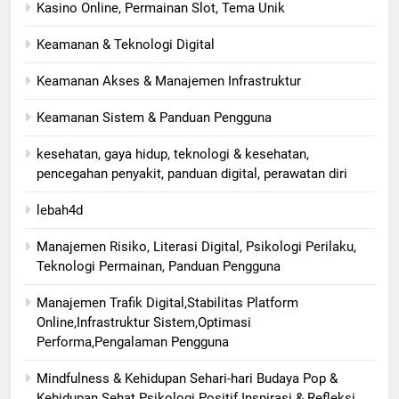
Kasino Online, Permainan Slot, Tema Unik
Keamanan & Teknologi Digital
Keamanan Akses & Manajemen Infrastruktur
Keamanan Sistem & Panduan Pengguna
kesehatan, gaya hidup, teknologi & kesehatan,
pencegahan penyakit, panduan digital, perawatan diri
lebah4d
Manajemen Risiko, Literasi Digital, Psikologi Perilaku,
Teknologi Permainan, Panduan Pengguna
Manajemen Trafik Digital,Stabilitas Platform
Online,Infrastruktur Sistem,Optimasi
Performa,Pengalaman Pengguna
Mindfulness & Kehidupan Sehari-hari Budaya Pop &
Kehidupan Sehat Psikologi Positif Inspirasi & Refleksi