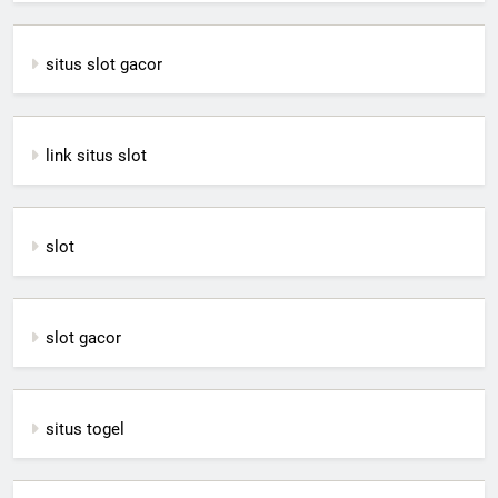
situs slot gacor
link situs slot
slot
slot gacor
situs togel