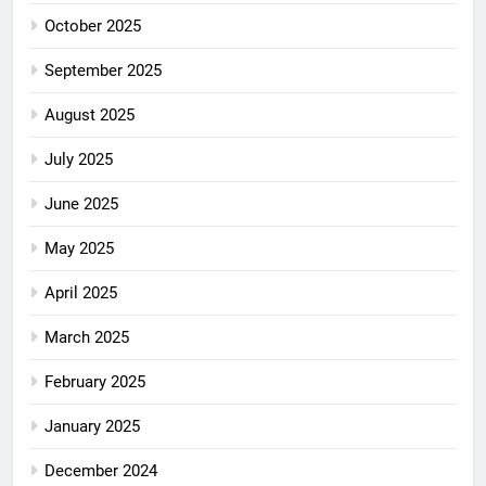
October 2025
September 2025
August 2025
July 2025
June 2025
May 2025
April 2025
March 2025
February 2025
January 2025
December 2024