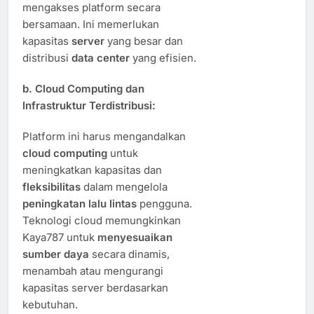
mengakses platform secara
bersamaan. Ini memerlukan
kapasitas
server
yang besar dan
distribusi
data center
yang efisien.
b.
Cloud Computing dan
Infrastruktur Terdistribusi:
Platform ini harus mengandalkan
cloud computing
untuk
meningkatkan kapasitas dan
fleksibilitas
dalam mengelola
peningkatan lalu lintas
pengguna.
Teknologi cloud memungkinkan
Kaya787 untuk
menyesuaikan
sumber daya
secara dinamis,
menambah atau mengurangi
kapasitas server berdasarkan
kebutuhan.