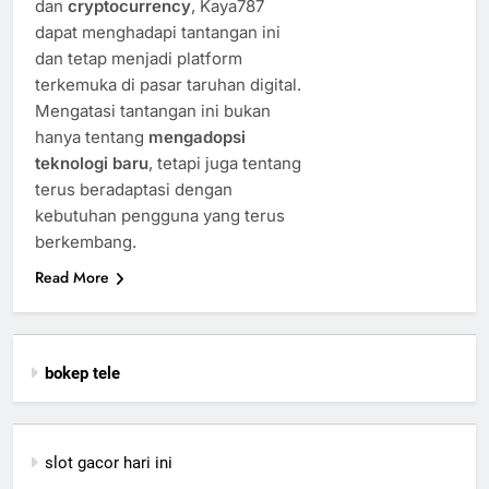
dan
cryptocurrency
, Kaya787
dapat menghadapi tantangan ini
dan tetap menjadi platform
terkemuka di pasar taruhan digital.
Mengatasi tantangan ini bukan
hanya tentang
mengadopsi
teknologi baru
, tetapi juga tentang
terus beradaptasi dengan
kebutuhan pengguna yang terus
berkembang.
Read More
bokep tele
slot gacor hari ini