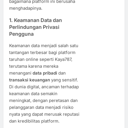
bagaimana platform ini berusaha
menghadapinya.
1. Keamanan Data dan
Perlindungan Privasi
Pengguna
Keamanan data menjadi salah satu
tantangan terbesar bagi platform
taruhan online seperti Kaya787,
terutama karena mereka
menangani
data pribadi
dan
transaksi keuangan
yang sensitif.
Di dunia digital, ancaman terhadap
keamanan data semakin
meningkat, dengan peretasan dan
pelanggaran data menjadi risiko
nyata yang dapat merusak reputasi
dan kredibilitas platform.