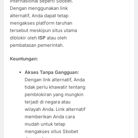
internasional seperti Sbobet.
Dengan menggunakan link
alternatif, Anda dapat tetap
mengakses platform taruhan
tersebut meskipun situs utama
diblokir oleh
ISP
atau oleh
pembatasan pemerintah.
Keuntungan:
Akses Tanpa Gangguan
:
Dengan link alternatif, Anda
tidak perlu khawatir tentang
pemblokiran yang mungkin
terjadi di negara atau
wilayah Anda. Link alternatif
memberikan Anda cara
mudah untuk tetap
mengakses situs Sbobet