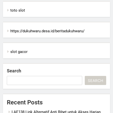
toto slot
https://dukuhwaru.desa.id/beritadukuhwaru/
slot gacor
Search
SEARCH
Recent Posts
LAE138 Link Alternatif Anti Ribet untuk Akses Harian