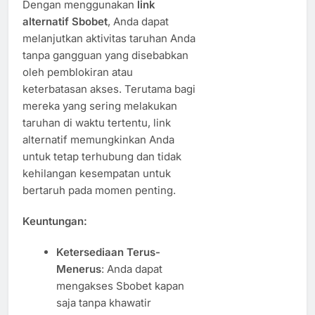
Dengan menggunakan
link
alternatif Sbobet
, Anda dapat
melanjutkan aktivitas taruhan Anda
tanpa gangguan yang disebabkan
oleh pemblokiran atau
keterbatasan akses. Terutama bagi
mereka yang sering melakukan
taruhan di waktu tertentu, link
alternatif memungkinkan Anda
untuk tetap terhubung dan tidak
kehilangan kesempatan untuk
bertaruh pada momen penting.
Keuntungan:
Ketersediaan Terus-
Menerus
: Anda dapat
mengakses Sbobet kapan
saja tanpa khawatir