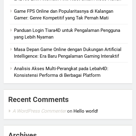
Game FPS Online dan Popularitasnya di Kalangan
Gamer: Genre Kompetitif yang Tak Pernah Mati
Panduan Login Tiara4D untuk Pengalaman Pengguna
yang Lebih Nyaman
Masa Depan Game Online dengan Dukungan Artificial
Intelligence: Era Baru Pengalaman Gaming Interaktif
Analisis Akses Multi-Perangkat pada Lebah4D:
Konsistensi Performa di Berbagai Platform
Recent Comments
A WordPress Commenter
on
Hello world!
Archives