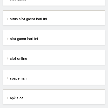
situs slot gacor hari ini
slot gacor hari ini
slot online
spaceman
apk slot