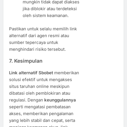
mungkin tidak dapat diakses
jika diblokir atau terdeteksi
oleh sistem keamanan.
Pastikan untuk selalu memilih link
alternatif dari agen resmi atau
sumber tepercaya untuk
menghindari risiko tersebut.
7. Kesimpulan
Link alternatif Sbobet
memberikan
solusi efektif untuk mengakses
situs taruhan online meskipun
dibatasi oleh pemblokiran atau
regulasi. Dengan
keunggulannya
seperti mengatasi pembatasan
akses, memberikan pengalaman
yang lebih stabil dan cepat, serta