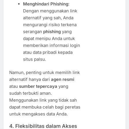
Menghindari Phishing
:
Dengan menggunakan link
alternatif yang sah, Anda
mengurangi risiko terkena
serangan
phishing
yang
dapat menipu Anda untuk
memberikan informasi login
atau data pribadi kepada
situs palsu.
Namun, penting untuk memilih link
alternatif hanya dari
agen resmi
atau
sumber tepercaya
yang
sudah terbukti aman.
Menggunakan link yang tidak sah
dapat membuka celah bagi peretas
untuk mengakses data Anda.
4. Fleksibilitas dalam Akses