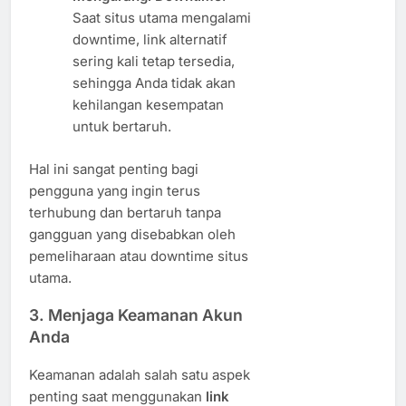
Saat situs utama mengalami
downtime, link alternatif
sering kali tetap tersedia,
sehingga Anda tidak akan
kehilangan kesempatan
untuk bertaruh.
Hal ini sangat penting bagi
pengguna yang ingin terus
terhubung dan bertaruh tanpa
gangguan yang disebabkan oleh
pemeliharaan atau downtime situs
utama.
3. Menjaga Keamanan Akun
Anda
Keamanan adalah salah satu aspek
penting saat menggunakan
link