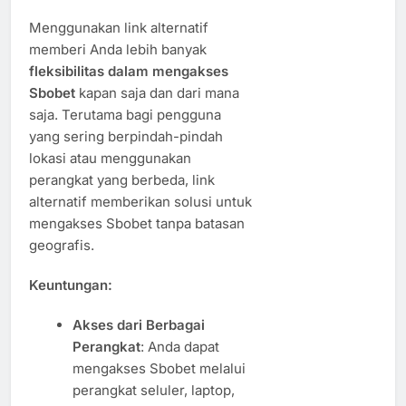
Menggunakan link alternatif
memberi Anda lebih banyak
fleksibilitas dalam mengakses
Sbobet
kapan saja dan dari mana
saja. Terutama bagi pengguna
yang sering berpindah-pindah
lokasi atau menggunakan
perangkat yang berbeda, link
alternatif memberikan solusi untuk
mengakses Sbobet tanpa batasan
geografis.
Keuntungan:
Akses dari Berbagai
Perangkat
: Anda dapat
mengakses Sbobet melalui
perangkat seluler, laptop,