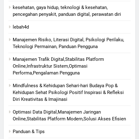
kesehatan, gaya hidup, teknologi & kesehatan,
pencegahan penyakit, panduan digital, perawatan diri
lebah4d
Manajemen Risiko, Literasi Digital, Psikologi Perilaku,
Teknologi Permainan, Panduan Pengguna
Manajemen Trafik Digital,Stabilitas Platform
Online,Infrastruktur Sistem,Optimasi
Performa,Pengalaman Pengguna
Mindfulness & Kehidupan Sehari-hari Budaya Pop &
Kehidupan Sehat Psikologi Positif Inspirasi & Refleksi
Diri Kreativitas & Imajinasi
Optimasi Data Digital,Manajemen Jaringan
Online,Stabilitas Platform Modern,Solusi Akses Efisien
Panduan & Tips