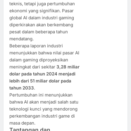
teknis, tetapi juga pertumbuhan
ekonomi yang signifikan. Pasar
global AI dalam industri gaming
diperkirakan akan berkembang
pesat dalam beberapa tahun
mendatang.
Beberapa laporan industri
menunjukkan bahwa nilai pasar AI
dalam gaming diproyeksikan
meningkat dari sekitar
3,28 miliar
dolar pada tahun 2024 menjadi
lebih dari 51 miliar dolar pada
tahun 2033
.
Pertumbuhan ini menunjukkan
bahwa AI akan menjadi salah satu
teknologi kunci yang mendorong
perkembangan industri game di
masa depan.
Tantangan dan