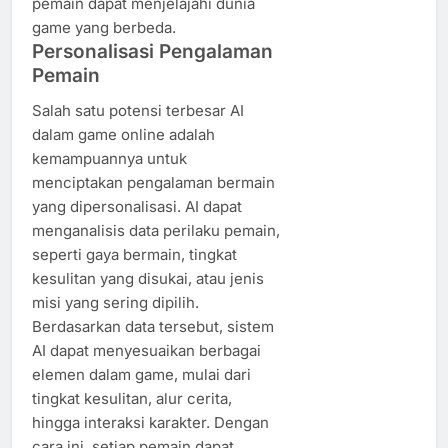
pemain dapat menjelajahi dunia
game yang berbeda.
Personalisasi Pengalaman
Pemain
Salah satu potensi terbesar AI
dalam game online adalah
kemampuannya untuk
menciptakan pengalaman bermain
yang dipersonalisasi. AI dapat
menganalisis data perilaku pemain,
seperti gaya bermain, tingkat
kesulitan yang disukai, atau jenis
misi yang sering dipilih.
Berdasarkan data tersebut, sistem
AI dapat menyesuaikan berbagai
elemen dalam game, mulai dari
tingkat kesulitan, alur cerita,
hingga interaksi karakter. Dengan
cara ini, setiap pemain dapat