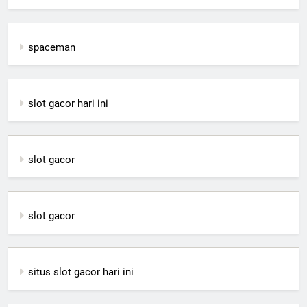
spaceman
slot gacor hari ini
slot gacor
slot gacor
situs slot gacor hari ini