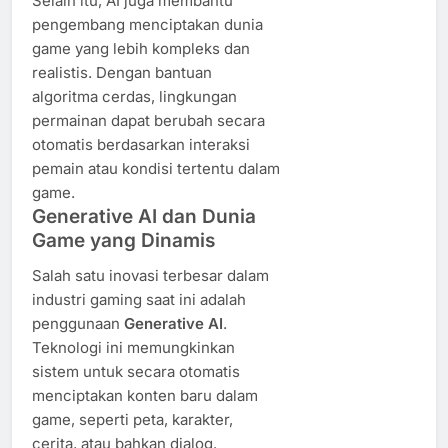
Selain itu, AI juga membantu
pengembang menciptakan dunia
game yang lebih kompleks dan
realistis. Dengan bantuan
algoritma cerdas, lingkungan
permainan dapat berubah secara
otomatis berdasarkan interaksi
pemain atau kondisi tertentu dalam
game.
Generative AI dan Dunia
Game yang Dinamis
Salah satu inovasi terbesar dalam
industri gaming saat ini adalah
penggunaan
Generative AI
.
Teknologi ini memungkinkan
sistem untuk secara otomatis
menciptakan konten baru dalam
game, seperti peta, karakter,
cerita, atau bahkan dialog.