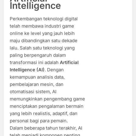
Intelligence
Perkembangan teknologi digital
telah membawa industri game
online ke level yang jauh lebih
maju dibandingkan satu dekade
lalu. Salah satu teknologi yang
paling berpengaruh dalam
transformasi ini adalah
Artificial
Intelligence (AI)
. Dengan
kemampuan analisis data,
pembelajaran mesin, dan
otomatisasi sistem, AI
memungkinkan pengembang game
menciptakan pengalaman bermain
yang lebih realistis, adaptif, dan
personal bagi para pemain.
Dalam beberapa tahun terakhir, AI
telah menjadi komponen penting