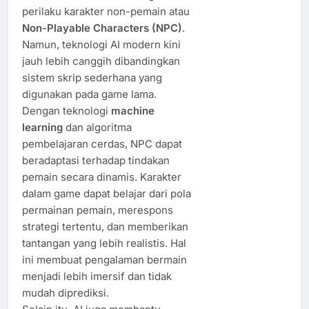
perilaku karakter non-pemain atau
Non-Playable Characters (NPC)
.
Namun, teknologi AI modern kini
jauh lebih canggih dibandingkan
sistem skrip sederhana yang
digunakan pada game lama.
Dengan teknologi
machine
learning
dan algoritma
pembelajaran cerdas, NPC dapat
beradaptasi terhadap tindakan
pemain secara dinamis. Karakter
dalam game dapat belajar dari pola
permainan pemain, merespons
strategi tertentu, dan memberikan
tantangan yang lebih realistis. Hal
ini membuat pengalaman bermain
menjadi lebih imersif dan tidak
mudah diprediksi.