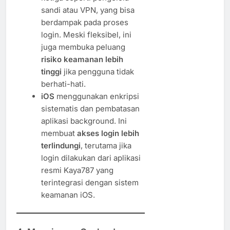
sandi atau VPN, yang bisa
berdampak pada proses
login. Meski fleksibel, ini
juga membuka peluang
risiko keamanan lebih
tinggi
jika pengguna tidak
berhati-hati.
iOS
menggunakan enkripsi
sistematis dan pembatasan
aplikasi background. Ini
membuat
akses login lebih
terlindungi
, terutama jika
login dilakukan dari aplikasi
resmi Kaya787 yang
terintegrasi dengan sistem
keamanan iOS.