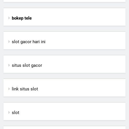
bokep tele
slot gacor hari ini
situs slot gacor
link situs slot
slot