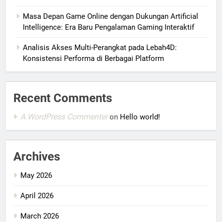
Masa Depan Game Online dengan Dukungan Artificial
Intelligence: Era Baru Pengalaman Gaming Interaktif
Analisis Akses Multi-Perangkat pada Lebah4D:
Konsistensi Performa di Berbagai Platform
Recent Comments
A WordPress Commenter
on
Hello world!
Archives
May 2026
April 2026
March 2026