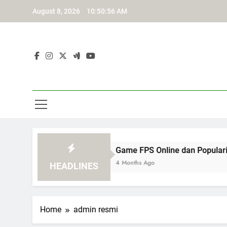
Skip
August 8, 2026
10:50:57 AM
to
content
Sar
Temukan Pr
Akses Harian
Game FPS Online dan Popularitasnya di Ka
4 Months Ago
HEADLINES
Home
admin resmi