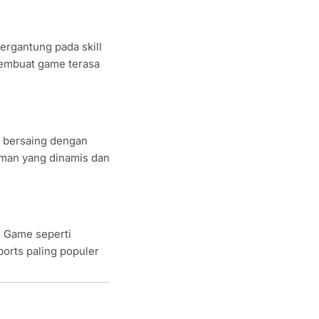
ergantung pada skill
 membuat game terasa
 bersaing dengan
aman yang dinamis dan
. Game seperti
orts paling populer