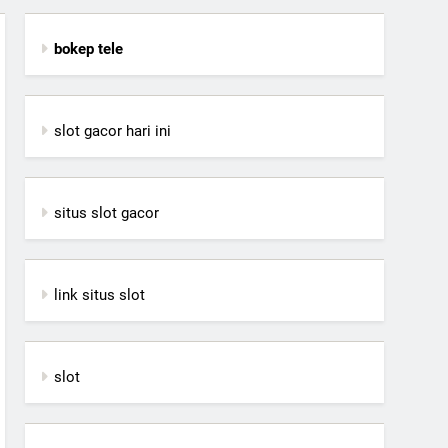
bokep tele
slot gacor hari ini
situs slot gacor
link situs slot
slot