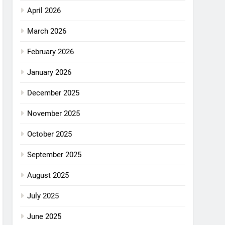
April 2026
March 2026
February 2026
January 2026
December 2025
November 2025
October 2025
September 2025
August 2025
July 2025
June 2025