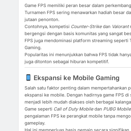
Game FPS memiliki peran besar dalam perkembanga
Turnamen FPS sering menawarkan hadiah besar da
jutaan penonton.
Contohnya, kompetisi
Counter-Strike
dan
Valorant
m
bergengsi dengan basis komunitas yang sangat besa
FPS juga mendominasi platform streaming seperti
Gaming.
Popularitas ini menunjukkan bahwa FPS tidak hanya
juga ditonton sebagai hiburan kompetitif.
Ekspansi ke Mobile Gaming
Salah satu faktor penting dalam mempertahankan p
ekspansi ke mobile. Dengan hadirnya game FPS di 
menjadi lebih mudah diakses oleh berbagai kalanga
Game seperti
Call of Duty Mobile
dan
PUBG Mobile
pengalaman FPS ke perangkat mobile tanpa mengor
gameplay.
Hal ini memperluas basis pemain secara signifikan,