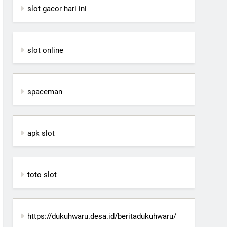
slot gacor hari ini
slot online
spaceman
apk slot
toto slot
https://dukuhwaru.desa.id/beritadukuhwaru/