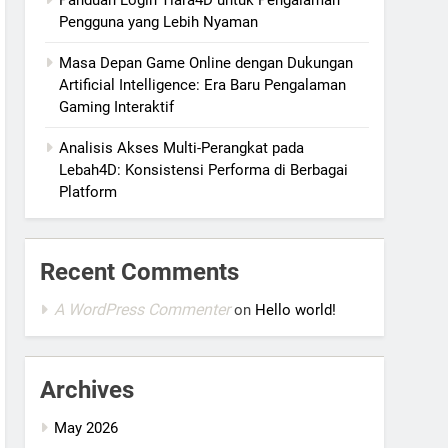
Panduan Login Tiara4D untuk Pengalaman
Pengguna yang Lebih Nyaman
Masa Depan Game Online dengan Dukungan
Artificial Intelligence: Era Baru Pengalaman
Gaming Interaktif
Analisis Akses Multi-Perangkat pada
Lebah4D: Konsistensi Performa di Berbagai
Platform
Recent Comments
A WordPress Commenter
on
Hello world!
Archives
May 2026