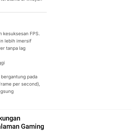
m kesuksesan FPS.
 lebih imersif
r tanpa lag
gi
 bergantung pada
 frame per second),
ngsung
kungan
ngalaman Gaming