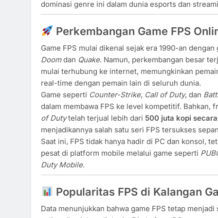
dominasi genre ini dalam dunia esports dan stream
Perkembangan Game FPS Onli
Game FPS mulai dikenal sejak era 1990-an dengan 
Doom
dan
Quake
. Namun, perkembangan besar terj
mulai terhubung ke internet, memungkinkan pemai
real-time dengan pemain lain di seluruh dunia.
Game seperti
Counter-Strike
,
Call of Duty
, dan
Batt
dalam membawa FPS ke level kompetitif. Bahkan, f
of Duty
telah terjual lebih dari
500 juta kopi secara
menjadikannya salah satu seri FPS tersukses sepa
Saat ini, FPS tidak hanya hadir di PC dan konsol, t
pesat di platform mobile melalui game seperti
PUBG
Duty Mobile
.
Popularitas FPS di Kalangan G
Data menunjukkan bahwa game FPS tetap menjadi s