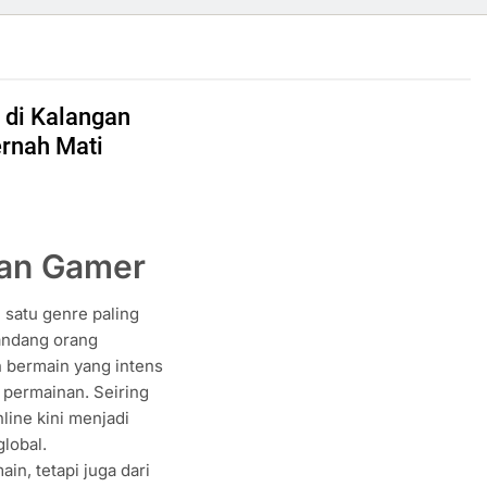
 di Kalangan
ernah Mati
gan Gamer
satu genre paling
pandang orang
bermain yang intens
m permainan. Seiring
line kini menjadi
global.
ain, tetapi juga dari