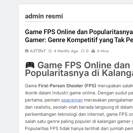
admin resmi
Game FPS Online dan Popularitasnya
Gamer: Genre Kompetitif yang Tak P
A272fa7
4 Months Ago
0
6 Mins
Game FPS Online dan
Popularitasnya di Kalan
Game
First-Person Shooter (FPS)
merupakan salah 
ikonik dalam industri game online. Dengan sudut 
pertama, pemain
spaceman
merasakan pengalaman 
dan realistis, seolah-olah berada langsung di dala
perkembangan teknologi dan internet, game FPS on
salah satu genre paling populer di kalangan gamer 
Popularitas FPS tidak hanya terlihat dari jumlah pem