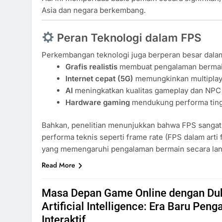
Asia dan negara berkembang.
Peran Teknologi dalam FPS
Perkembangan teknologi juga berperan besar dala
Grafis realistis
membuat pengalaman bermain
Internet cepat (5G)
memungkinkan multiplaye
AI
meningkatkan kualitas gameplay dan NPC
Hardware gaming
mendukung performa ting
Bahkan, penelitian menunjukkan bahwa FPS sangat
performa teknis seperti frame rate (FPS dalam arti
yang memengaruhi pengalaman bermain secara la
Read More
Masa Depan Game Online dengan Du
Artificial Intelligence: Era Baru Pe
Interaktif