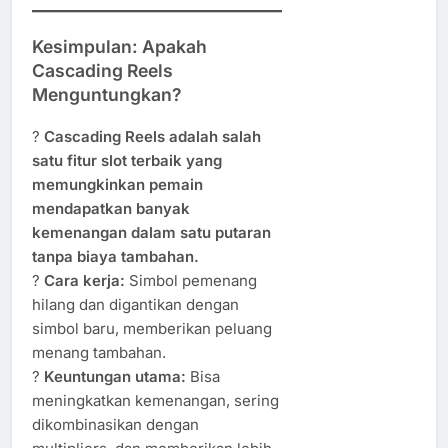
Kesimpulan: Apakah
Cascading Reels
Menguntungkan?
?
Cascading Reels adalah salah
satu fitur slot terbaik yang
memungkinkan pemain
mendapatkan banyak
kemenangan dalam satu putaran
tanpa biaya tambahan.
?
Cara kerja:
Simbol pemenang
hilang dan digantikan dengan
simbol baru, memberikan peluang
menang tambahan.
?
Keuntungan utama:
Bisa
meningkatkan kemenangan, sering
dikombinasikan dengan