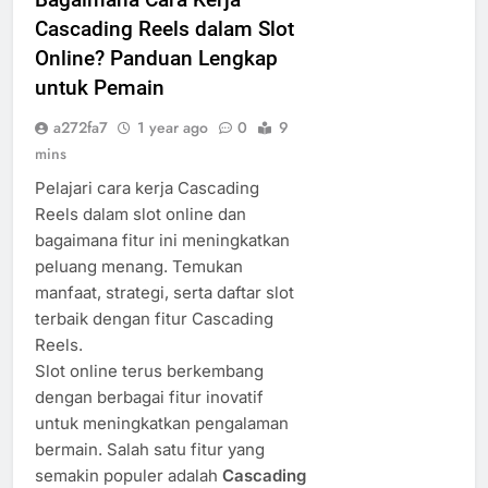
Cascading Reels dalam Slot
Online? Panduan Lengkap
untuk Pemain
a272fa7
1 year ago
0
9
mins
Pelajari cara kerja Cascading
Reels dalam slot online dan
bagaimana fitur ini meningkatkan
peluang menang. Temukan
manfaat, strategi, serta daftar slot
terbaik dengan fitur Cascading
Reels.
Slot online terus berkembang
dengan berbagai fitur inovatif
untuk meningkatkan pengalaman
bermain. Salah satu fitur yang
semakin populer adalah
Cascading