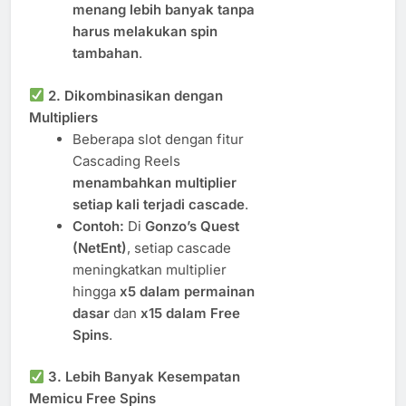
menang lebih banyak tanpa
harus melakukan spin
tambahan
.
2. Dikombinasikan dengan
Multipliers
Beberapa slot dengan fitur
Cascading Reels
menambahkan multiplier
setiap kali terjadi cascade
.
Contoh:
Di
Gonzo’s Quest
(NetEnt)
, setiap cascade
meningkatkan multiplier
hingga
x5 dalam permainan
dasar
dan
x15 dalam Free
Spins
.
3. Lebih Banyak Kesempatan
Memicu Free Spins