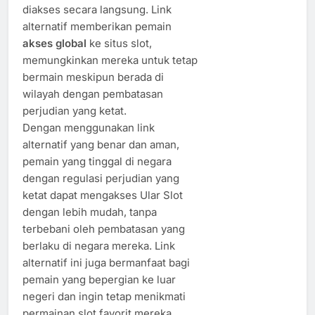
diakses secara langsung. Link
alternatif memberikan pemain
akses global
ke situs slot,
memungkinkan mereka untuk tetap
bermain meskipun berada di
wilayah dengan pembatasan
perjudian yang ketat.
Dengan menggunakan link
alternatif yang benar dan aman,
pemain yang tinggal di negara
dengan regulasi perjudian yang
ketat dapat mengakses Ular Slot
dengan lebih mudah, tanpa
terbebani oleh pembatasan yang
berlaku di negara mereka. Link
alternatif ini juga bermanfaat bagi
pemain yang bepergian ke luar
negeri dan ingin tetap menikmati
permainan slot favorit mereka.