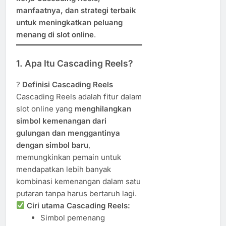
manfaatnya, dan strategi terbaik
untuk meningkatkan peluang
menang di slot online
.
1. Apa Itu Cascading Reels?
?
Definisi Cascading Reels
Cascading Reels adalah fitur dalam
slot online yang
menghilangkan
simbol kemenangan dari
gulungan dan menggantinya
dengan simbol baru
,
memungkinkan pemain untuk
mendapatkan lebih banyak
kombinasi kemenangan dalam satu
putaran tanpa harus bertaruh lagi.
Ciri utama Cascading Reels:
Simbol pemenang