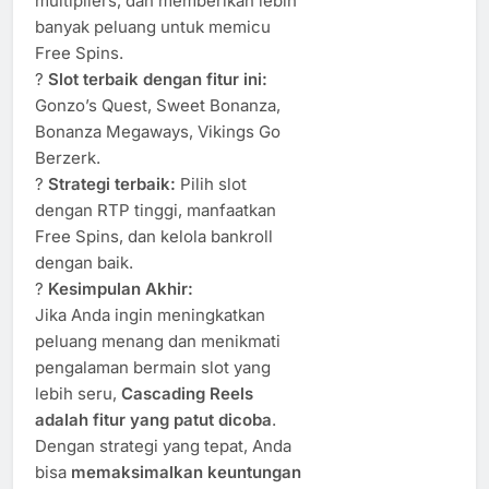
multipliers, dan memberikan lebih
banyak peluang untuk memicu
Free Spins.
?
Slot terbaik dengan fitur ini:
Gonzo’s Quest, Sweet Bonanza,
Bonanza Megaways, Vikings Go
Berzerk.
?
Strategi terbaik:
Pilih slot
dengan RTP tinggi, manfaatkan
Free Spins, dan kelola bankroll
dengan baik.
?
Kesimpulan Akhir:
Jika Anda ingin meningkatkan
peluang menang dan menikmati
pengalaman bermain slot yang
lebih seru,
Cascading Reels
adalah fitur yang patut dicoba
.
Dengan strategi yang tepat, Anda
bisa
memaksimalkan keuntungan