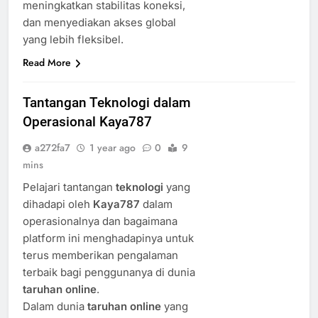
meningkatkan stabilitas koneksi,
dan menyediakan akses global
yang lebih fleksibel.
Read More
Tantangan Teknologi dalam
Operasional Kaya787
a272fa7
1 year ago
0
9
mins
Pelajari tantangan
teknologi
yang
dihadapi oleh
Kaya787
dalam
operasionalnya dan bagaimana
platform ini menghadapinya untuk
terus memberikan pengalaman
terbaik bagi penggunanya di dunia
taruhan online
.
Dalam dunia
taruhan online
yang