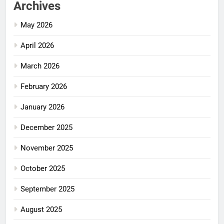
Archives
May 2026
April 2026
March 2026
February 2026
January 2026
December 2025
November 2025
October 2025
September 2025
August 2025