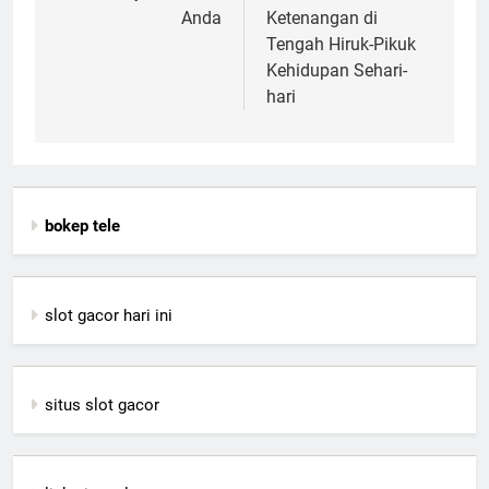
Anda
Ketenangan di
Tengah Hiruk-Pikuk
Kehidupan Sehari-
hari
bokep tele
slot gacor hari ini
situs slot gacor