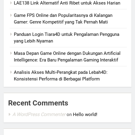
LAE138 Link Alternatif Anti Ribet untuk Akses Harian
Game FPS Online dan Popularitasnya di Kalangan
Gamer: Genre Kompetitif yang Tak Pernah Mati
Panduan Login Tiara4D untuk Pengalaman Pengguna
yang Lebih Nyaman
Masa Depan Game Online dengan Dukungan Artificial
Intelligence: Era Baru Pengalaman Gaming Interaktif
Analisis Akses Multi-Perangkat pada Lebah4D:
Konsistensi Performa di Berbagai Platform
Recent Comments
A WordPress Commenter
on
Hello world!