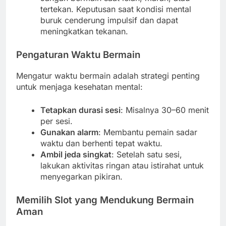
tertekan. Keputusan saat kondisi mental
buruk cenderung impulsif dan dapat
meningkatkan tekanan.
Pengaturan Waktu Bermain
Mengatur waktu bermain adalah strategi penting
untuk menjaga kesehatan mental:
Tetapkan durasi sesi
: Misalnya 30–60 menit
per sesi.
Gunakan alarm
: Membantu pemain sadar
waktu dan berhenti tepat waktu.
Ambil jeda singkat
: Setelah satu sesi,
lakukan aktivitas ringan atau istirahat untuk
menyegarkan pikiran.
Memilih Slot yang Mendukung Bermain
Aman