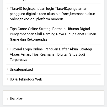
Tiara4D login,panduan login Tiara4D,pengalaman
pengguna digital,akses akun platform,keamanan akun
online,teknologi platform modern
Tips Game Online Strategi Bermain Hiburan Digital
Pengembangan Skill Gaming Gaya Hidup Sehat Pilihan
Game dan Rekomendasi
Tutorial Login Online, Panduan Daftar Akun, Strategi
Akses Aman, Tips Keamanan Digital, Situs Judi
Terpercaya
Uncategorized
UX & Teknologi Web
link slot