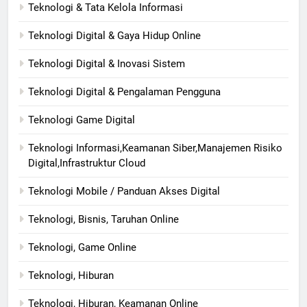
Teknologi & Tata Kelola Informasi
Teknologi Digital & Gaya Hidup Online
Teknologi Digital & Inovasi Sistem
Teknologi Digital & Pengalaman Pengguna
Teknologi Game Digital
Teknologi Informasi,Keamanan Siber,Manajemen Risiko
Digital,Infrastruktur Cloud
Teknologi Mobile / Panduan Akses Digital
Teknologi, Bisnis, Taruhan Online
Teknologi, Game Online
Teknologi, Hiburan
Teknologi, Hiburan, Keamanan Online