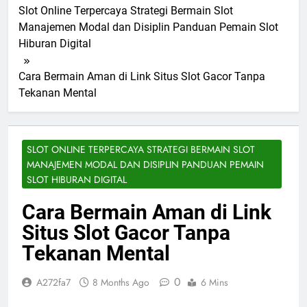
Slot Online Terpercaya Strategi Bermain Slot
Manajemen Modal dan Disiplin Panduan Pemain Slot
Hiburan Digital
Cara Bermain Aman di Link Situs Slot Gacor Tanpa
Tekanan Mental
SLOT ONLINE TERPERCAYA STRATEGI BERMAIN SLOT
MANAJEMEN MODAL DAN DISIPLIN PANDUAN PEMAIN
SLOT HIBURAN DIGITAL
Cara Bermain Aman di Link
Situs Slot Gacor Tanpa
Tekanan Mental
0
A272fa7
8 Months Ago
6 Mins