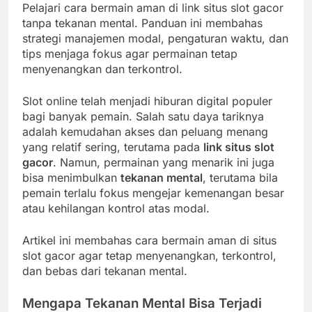
Pelajari cara bermain aman di link situs slot gacor
tanpa tekanan mental. Panduan ini membahas
strategi manajemen modal, pengaturan waktu, dan
tips menjaga fokus agar permainan tetap
menyenangkan dan terkontrol.
Slot online telah menjadi hiburan digital populer
bagi banyak pemain. Salah satu daya tariknya
adalah kemudahan akses dan peluang menang
yang relatif sering, terutama pada
link situs slot
gacor
. Namun, permainan yang menarik ini juga
bisa menimbulkan
tekanan mental
, terutama bila
pemain terlalu fokus mengejar kemenangan besar
atau kehilangan kontrol atas modal.
Artikel ini membahas cara bermain aman di situs
slot gacor agar tetap menyenangkan, terkontrol,
dan bebas dari tekanan mental.
Mengapa Tekanan Mental Bisa Terjadi