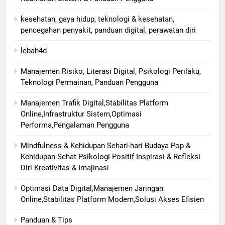
kesehatan, gaya hidup, teknologi & kesehatan,
pencegahan penyakit, panduan digital, perawatan diri
lebah4d
Manajemen Risiko, Literasi Digital, Psikologi Perilaku,
Teknologi Permainan, Panduan Pengguna
Manajemen Trafik Digital,Stabilitas Platform
Online,Infrastruktur Sistem,Optimasi
Performa,Pengalaman Pengguna
Mindfulness & Kehidupan Sehari-hari Budaya Pop &
Kehidupan Sehat Psikologi Positif Inspirasi & Refleksi
Diri Kreativitas & Imajinasi
Optimasi Data Digital,Manajemen Jaringan
Online,Stabilitas Platform Modern,Solusi Akses Efisien
Panduan & Tips