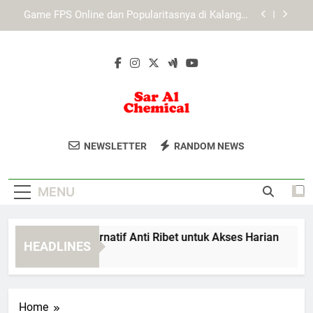
Skip
Panduan Login Tiara4D untuk Pengalaman
to
Pengguna yang Lebih Nyaman
content
Masa Depan Game Online dengan Dukungan
Artificial Intelligence: Era Baru Pengalaman
Gaming Interaktif
LAE138 Link Alternatif Anti Ribet untuk Akses
Harian
Game FPS Online dan Popularitasnya di Kalangan
Gamer: Genre Kompetitif yang Tak Pernah Mati
Sar Al Chemical
Temukan Produk Kimia Berkualitas
Panduan Login Tiara4D untuk Pengalaman
NEWSLETTER
RANDOM NEWS
Pengguna yang Lebih Nyaman
Untuk Kebutuhan Industri Di Sar Al
Masa Depan Game Online dengan Dukungan
Chemical.
Artificial Intelligence: Era Baru Pengalaman
MENU
Gaming Interaktif
LAE138 Link Alternatif Anti Ribet untuk Akses Harian
Gam
HEADLINES
 Months Ago
4 M
Home