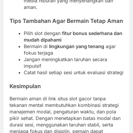
media hiburan yang menyenangkan dan
aman.
Tips Tambahan Agar Bermain Tetap Aman
Pilih slot dengan
fitur bonus sederhana dan
mudah dipahami
Bermain di
lingkungan yang tenang
agar
fokus terjaga
Jangan meningkatkan taruhan secara
impulsif
Catat hasil setiap sesi untuk evaluasi strategi
Kesimpulan
Bermain aman di link situs slot gacor tanpa
tekanan mental membutuhkan kombinasi strategi
manajemen modal, pengaturan waktu, dan pola
pikir sehat. Dengan menetapkan batas modal dan
durasi sesi, menggunakan taruhan stabil, serta
menjaga fokus dan disiplin, pemain dapat