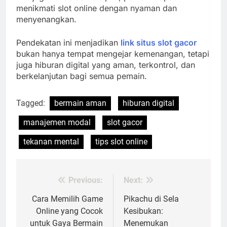
menikmati slot online dengan nyaman dan
menyenangkan.
Pendekatan ini menjadikan
link situs slot gacor
bukan hanya tempat mengejar kemenangan, tetapi
juga hiburan digital yang aman, terkontrol, dan
berkelanjutan bagi semua pemain.
Tagged:
bermain aman
hiburan digital
manajemen modal
slot gacor
tekanan mental
tips slot online
Previous:
Next:
Post
navigation
Cara Memilih Game
Pikachu di Sela
Online yang Cocok
Kesibukan:
untuk Gaya Bermain
Menemukan