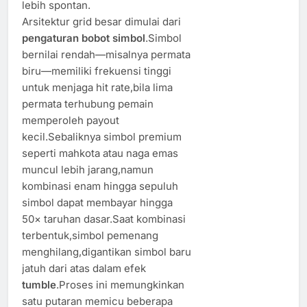
lebih spontan.
Arsitektur grid besar dimulai dari
pengaturan bobot simbol
.Simbol
bernilai rendah—misalnya permata
biru—memiliki frekuensi tinggi
untuk menjaga hit rate,bila lima
permata terhubung pemain
memperoleh payout
kecil.Sebaliknya simbol premium
seperti mahkota atau naga emas
muncul lebih jarang,namun
kombinasi enam hingga sepuluh
simbol dapat membayar hingga
50× taruhan dasar.Saat kombinasi
terbentuk,simbol pemenang
menghilang,digantikan simbol baru
jatuh dari atas dalam efek
tumble
.Proses ini memungkinkan
satu putaran memicu beberapa