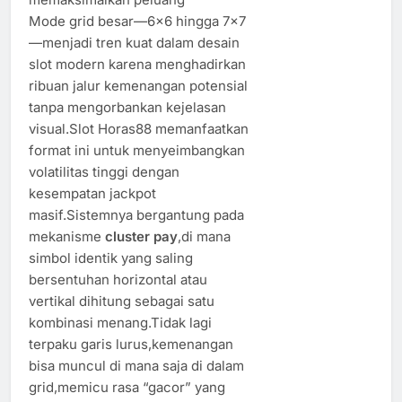
Mode grid besar—6×6 hingga 7×7
—menjadi tren kuat dalam desain
slot modern karena menghadirkan
ribuan jalur kemenangan potensial
tanpa mengorbankan kejelasan
visual.Slot Horas88 memanfaatkan
format ini untuk menyeimbangkan
volatilitas tinggi dengan
kesempatan jackpot
masif.Sistemnya bergantung pada
mekanisme
cluster pay
,di mana
simbol identik yang saling
bersentuhan horizontal atau
vertikal dihitung sebagai satu
kombinasi menang.Tidak lagi
terpaku garis lurus,kemenangan
bisa muncul di mana saja di dalam
grid,memicu rasa “gacor” yang