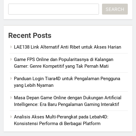
SEARCH
Recent Posts
LAE138 Link Alternatif Anti Ribet untuk Akses Harian
Game FPS Online dan Popularitasnya di Kalangan
Gamer: Genre Kompetitif yang Tak Pernah Mati
Panduan Login Tiara4D untuk Pengalaman Pengguna
yang Lebih Nyaman
Masa Depan Game Online dengan Dukungan Artificial
Intelligence: Era Baru Pengalaman Gaming Interaktif
Analisis Akses Multi-Perangkat pada Lebah4D:
Konsistensi Performa di Berbagai Platform