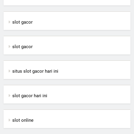
slot gacor
slot gacor
situs slot gacor hari ini
slot gacor hari ini
slot online