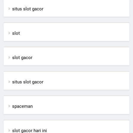
situs slot gacor
slot
slot gacor
situs slot gacor
spaceman
slot gacor hari ini