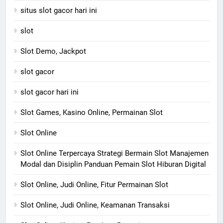
situs slot gacor hari ini
slot
Slot Demo, Jackpot
slot gacor
slot gacor hari ini
Slot Games, Kasino Online, Permainan Slot
Slot Online
Slot Online Terpercaya Strategi Bermain Slot Manajemen
Modal dan Disiplin Panduan Pemain Slot Hiburan Digital
Slot Online, Judi Online, Fitur Permainan Slot
Slot Online, Judi Online, Keamanan Transaksi