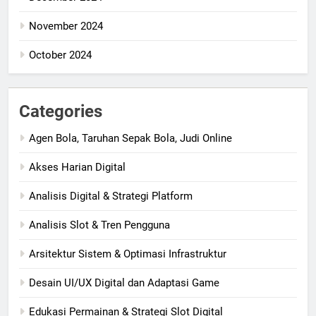
November 2024
October 2024
Categories
Agen Bola, Taruhan Sepak Bola, Judi Online
Akses Harian Digital
Analisis Digital & Strategi Platform
Analisis Slot & Tren Pengguna
Arsitektur Sistem & Optimasi Infrastruktur
Desain UI/UX Digital dan Adaptasi Game
Edukasi Permainan & Strategi Slot Digital