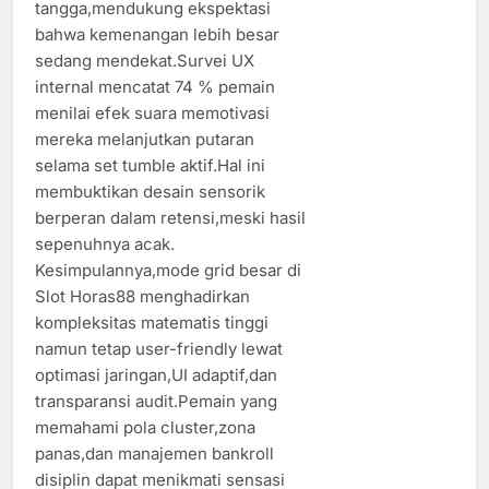
tangga,mendukung ekspektasi
bahwa kemenangan lebih besar
sedang mendekat.Survei UX
internal mencatat 74 % pemain
menilai efek suara memotivasi
mereka melanjutkan putaran
selama set tumble aktif.Hal ini
membuktikan desain sensorik
berperan dalam retensi,meski hasil
sepenuhnya acak.
Kesimpulannya,mode grid besar di
Slot Horas88 menghadirkan
kompleksitas matematis tinggi
namun tetap user-friendly lewat
optimasi jaringan,UI adaptif,dan
transparansi audit.Pemain yang
memahami pola cluster,zona
panas,dan manajemen bankroll
disiplin dapat menikmati sensasi