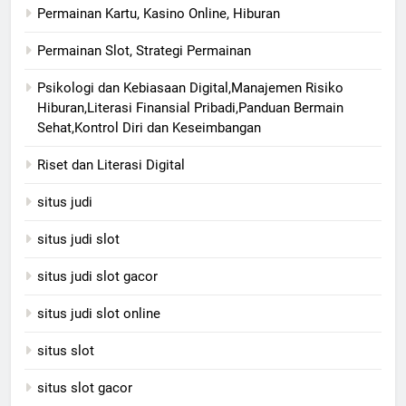
Permainan Kartu, Kasino Online, Hiburan
Permainan Slot, Strategi Permainan
Psikologi dan Kebiasaan Digital,Manajemen Risiko
Hiburan,Literasi Finansial Pribadi,Panduan Bermain
Sehat,Kontrol Diri dan Keseimbangan
Riset dan Literasi Digital
situs judi
situs judi slot
situs judi slot gacor
situs judi slot online
situs slot
situs slot gacor