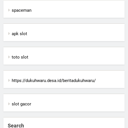
spaceman
apk slot
toto slot
https://dukuhwaru.desa.id/beritadukuhwaru/
slot gacor
Search