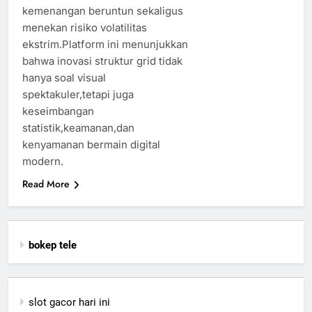
kemenangan beruntun sekaligus
menekan risiko volatilitas
ekstrim.Platform ini menunjukkan
bahwa inovasi struktur grid tidak
hanya soal visual
spektakuler,tetapi juga
keseimbangan
statistik,keamanan,dan
kenyamanan bermain digital
modern.
Read More
bokep tele
slot gacor hari ini