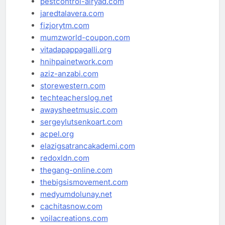
pestcontrol-alryad.com
jaredtalavera.com
fizjorytm.com
mumzworld-coupon.com
vitadapappagalli.org
hnihpainetwork.com
aziz-anzabi.com
storewestern.com
techteacherslog.net
awaysheetmusic.com
sergeylutsenkoart.com
acpel.org
elazigsatrancakademi.com
redoxldn.com
thegang-online.com
thebigsismovement.com
medyumdolunay.net
cachitasnow.com
voilacreations.com