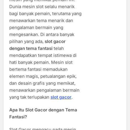
Dunia mesin slot selalu menarik
bagi banyak pemain, terutama yang
menawarkan tema menarik dan
pengalaman bermain yang
mengesankan. Di antara banyak
pilihan yang ada,
slot gacor
dengan tema fantasi
telah
mendapatkan tempat istimewa di
hati banyak pemain. Mesin slot
bertema fantasi memadukan
elemen magis, petualangan epik,
dan desain grafis yang memikat,
menawarkan pengalaman bermain
yang tak terlupakan
slot gacor
.
Apa Itu Slot Gacor dengan Tema
Fantasi?
Slot Gacor mengacu pada mesin