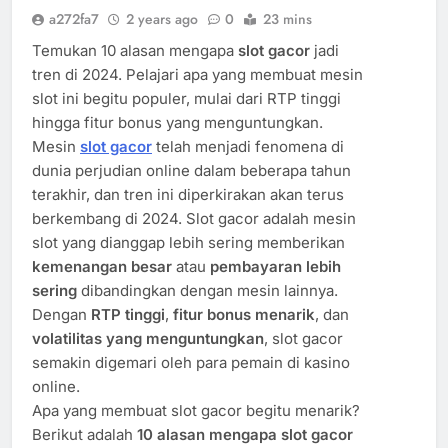
a272fa7
2 years ago
0
23 mins
Temukan 10 alasan mengapa
slot gacor
jadi
tren di 2024. Pelajari apa yang membuat mesin
slot ini begitu populer, mulai dari RTP tinggi
hingga fitur bonus yang menguntungkan.
Mesin
slot gacor
telah menjadi fenomena di
dunia perjudian online dalam beberapa tahun
terakhir, dan tren ini diperkirakan akan terus
berkembang di 2024. Slot gacor adalah mesin
slot yang dianggap lebih sering memberikan
kemenangan besar
atau
pembayaran lebih
sering
dibandingkan dengan mesin lainnya.
Dengan
RTP tinggi
,
fitur bonus menarik
, dan
volatilitas yang menguntungkan
, slot gacor
semakin digemari oleh para pemain di kasino
online.
Apa yang membuat slot gacor begitu menarik?
Berikut adalah
10 alasan mengapa slot gacor