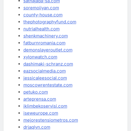
sathajada-sa.com
soremoiiyan.com
county-house.com
thephotographyfund.com
nutrialhealth.com
shenkmachinery.com
fatburnromania.com
demonslayeroutlet.com
xylonwatch.com
dashimaki-schranz.com
eazsocialmedia.com
jessicaleesocial.com
moscowrentestate.com
petuko.com
arteprensa.com
iklimbekoservisi.com
iseweurope.com
mejorestensiometros.com
drjaqlyn.com