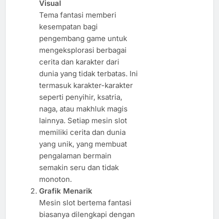
Visual
Tema fantasi memberi
kesempatan bagi
pengembang game untuk
mengeksplorasi berbagai
cerita dan karakter dari
dunia yang tidak terbatas. Ini
termasuk karakter-karakter
seperti penyihir, ksatria,
naga, atau makhluk magis
lainnya. Setiap mesin slot
memiliki cerita dan dunia
yang unik, yang membuat
pengalaman bermain
semakin seru dan tidak
monoton.
Grafik Menarik
Mesin slot bertema fantasi
biasanya dilengkapi dengan