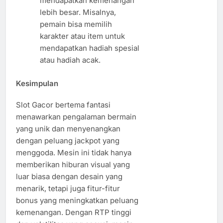
mendapatkan kemenangan
lebih besar. Misalnya,
pemain bisa memilih
karakter atau item untuk
mendapatkan hadiah spesial
atau hadiah acak.
Kesimpulan
Slot Gacor bertema fantasi
menawarkan pengalaman bermain
yang unik dan menyenangkan
dengan peluang jackpot yang
menggoda. Mesin ini tidak hanya
memberikan hiburan visual yang
luar biasa dengan desain yang
menarik, tetapi juga fitur-fitur
bonus yang meningkatkan peluang
kemenangan. Dengan RTP tinggi