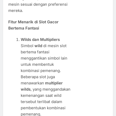
mesin sesuai dengan preferensi
mereka.
Fitur Menarik di Slot Gacor
Bertema Fantasi
Wilds dan Multipliers
Simbol
wild
di mesin slot
bertema fantasi
menggantikan simbol lain
untuk membentuk
kombinasi pemenang.
Beberapa slot juga
menawarkan
multiplier
wilds
, yang menggandakan
kemenangan saat wild
tersebut terlibat dalam
pembentukan kombinasi
pemenang.