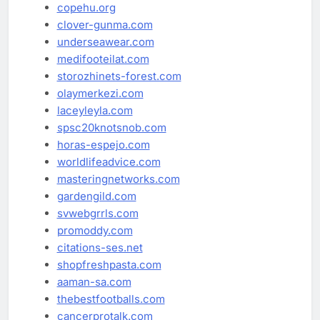
copehu.org
clover-gunma.com
underseawear.com
medifooteilat.com
storozhinets-forest.com
olaymerkezi.com
laceyleyla.com
spsc20knotsnob.com
horas-espejo.com
worldlifeadvice.com
masteringnetworks.com
gardengild.com
svwebgrrls.com
promoddy.com
citations-ses.net
shopfreshpasta.com
aaman-sa.com
thebestfootballs.com
cancerprotalk.com