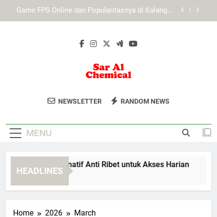
Skip
Panduan Login Tiara4D untuk Pengalaman
to
Pengguna yang Lebih Nyaman
content
Masa Depan Game Online dengan Dukungan
Artificial Intelligence: Era Baru Pengalaman
Gaming Interaktif
LAE138 Link Alternatif Anti Ribet untuk Akses
Harian
Game FPS Online dan Popularitasnya di Kalangan
Gamer: Genre Kompetitif yang Tak Pernah Mati
Sar Al Chemical
Temukan Produk Kimia Berkualitas
Panduan Login Tiara4D untuk Pengalaman
NEWSLETTER
RANDOM NEWS
Pengguna yang Lebih Nyaman
Untuk Kebutuhan Industri Di Sar Al
Masa Depan Game Online dengan Dukungan
Chemical.
Artificial Intelligence: Era Baru Pengalaman
MENU
Gaming Interaktif
E138 Link Alternatif Anti Ribet untuk Akses Harian
Game 
HEADLINES
onths Ago
4 Mont
Home
2026
March