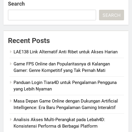
Search
SEARCH
Recent Posts
LAE138 Link Alternatif Anti Ribet untuk Akses Harian
Game FPS Online dan Popularitasnya di Kalangan
Gamer: Genre Kompetitif yang Tak Pernah Mati
Panduan Login Tiara4D untuk Pengalaman Pengguna
yang Lebih Nyaman
Masa Depan Game Online dengan Dukungan Artificial
Intelligence: Era Baru Pengalaman Gaming Interaktif
Analisis Akses Multi-Perangkat pada Lebah4D:
Konsistensi Performa di Berbagai Platform