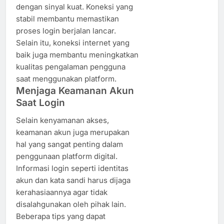
dengan sinyal kuat. Koneksi yang
stabil membantu memastikan
proses login berjalan lancar.
Selain itu, koneksi internet yang
baik juga membantu meningkatkan
kualitas pengalaman pengguna
saat menggunakan platform.
Menjaga Keamanan Akun
Saat Login
Selain kenyamanan akses,
keamanan akun juga merupakan
hal yang sangat penting dalam
penggunaan platform digital.
Informasi login seperti identitas
akun dan kata sandi harus dijaga
kerahasiaannya agar tidak
disalahgunakan oleh pihak lain.
Beberapa tips yang dapat