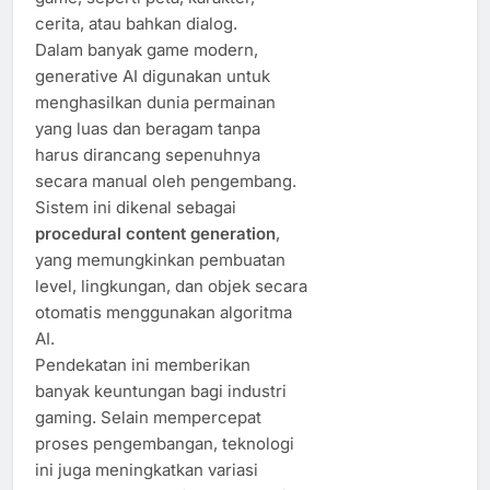
cerita, atau bahkan dialog.
Dalam banyak game modern,
generative AI digunakan untuk
menghasilkan dunia permainan
yang luas dan beragam tanpa
harus dirancang sepenuhnya
secara manual oleh pengembang.
Sistem ini dikenal sebagai
procedural content generation
,
yang memungkinkan pembuatan
level, lingkungan, dan objek secara
otomatis menggunakan algoritma
AI.
Pendekatan ini memberikan
banyak keuntungan bagi industri
gaming. Selain mempercepat
proses pengembangan, teknologi
ini juga meningkatkan variasi