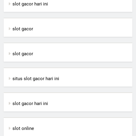
slot gacor hari ini
slot gacor
slot gacor
situs slot gacor hari ini
slot gacor hari ini
slot online