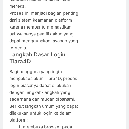
mereka.
Proses ini menjadi bagian penting
dari sistem keamanan platform
karena membantu memastikan
bahwa hanya pemilik akun yang
dapat menggunakan layanan yang
tersedia.
Langkah Dasar Login
Tiara4D
Bagi pengguna yang ingin
mengakses akun Tiara4D, proses
login biasanya dapat dilakukan
dengan langkah-langkah yang
sederhana dan mudah dipahami.
Berikut langkah umum yang dapat
dilakukan untuk login ke dalam
platform:
membuka browser pada