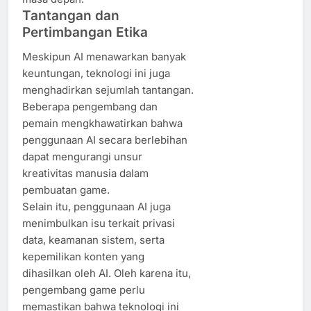
Tantangan dan
Pertimbangan Etika
Meskipun AI menawarkan banyak
keuntungan, teknologi ini juga
menghadirkan sejumlah tantangan.
Beberapa pengembang dan
pemain mengkhawatirkan bahwa
penggunaan AI secara berlebihan
dapat mengurangi unsur
kreativitas manusia dalam
pembuatan game.
Selain itu, penggunaan AI juga
menimbulkan isu terkait privasi
data, keamanan sistem, serta
kepemilikan konten yang
dihasilkan oleh AI. Oleh karena itu,
pengembang game perlu
memastikan bahwa teknologi ini