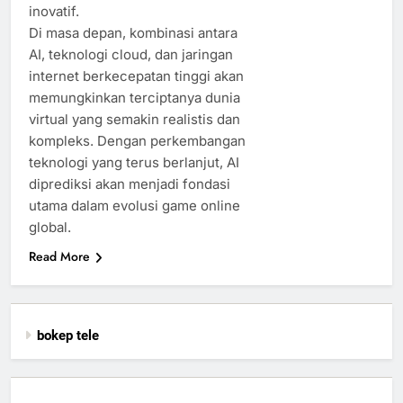
inovatif.
Di masa depan, kombinasi antara
AI, teknologi cloud, dan jaringan
internet berkecepatan tinggi akan
memungkinkan terciptanya dunia
virtual yang semakin realistis dan
kompleks. Dengan perkembangan
teknologi yang terus berlanjut, AI
diprediksi akan menjadi fondasi
utama dalam evolusi game online
global.
Read More
bokep tele