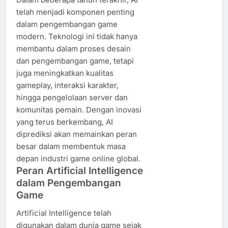
telah menjadi komponen penting
dalam pengembangan game
modern. Teknologi ini tidak hanya
membantu dalam proses desain
dan pengembangan game, tetapi
juga meningkatkan kualitas
gameplay, interaksi karakter,
hingga pengelolaan server dan
komunitas pemain. Dengan inovasi
yang terus berkembang, AI
diprediksi akan memainkan peran
besar dalam membentuk masa
depan industri game online global.
Peran Artificial Intelligence
dalam Pengembangan
Game
Artificial Intelligence telah
digunakan dalam dunia game sejak