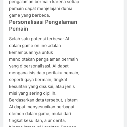
pengalaman bermain karena setiap
pemain dapat menjelajahi dunia
game yang berbeda.
Personalisasi Pengalaman
Pemain
Salah satu potensi terbesar AI
dalam game online adalah
kemampuannya untuk
menciptakan pengalaman bermain
yang dipersonalisasi. AI dapat
menganalisis data perilaku pemain,
seperti gaya bermain, tingkat
kesulitan yang disukai, atau jenis
misi yang sering dipilih.
Berdasarkan data tersebut, sistem
AI dapat menyesuaikan berbagai
elemen dalam game, mulai dari
tingkat kesulitan, alur cerita,