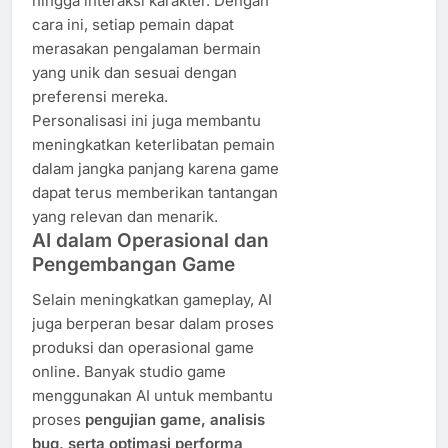
hingga interaksi karakter. Dengan
cara ini, setiap pemain dapat
merasakan pengalaman bermain
yang unik dan sesuai dengan
preferensi mereka.
Personalisasi ini juga membantu
meningkatkan keterlibatan pemain
dalam jangka panjang karena game
dapat terus memberikan tantangan
yang relevan dan menarik.
AI dalam Operasional dan
Pengembangan Game
Selain meningkatkan gameplay, AI
juga berperan besar dalam proses
produksi dan operasional game
online. Banyak studio game
menggunakan AI untuk membantu
proses
pengujian game, analisis
bug, serta optimasi performa