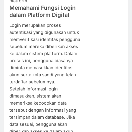
platform.
Memahami Fungsi Login
dalam Platform Digital
Login merupakan proses
autentikasi yang digunakan untuk
memverifikasi identitas pengguna
sebelum mereka diberikan akses
ke dalam sistem platform. Dalam
proses ini, pengguna biasanya
diminta memasukkan identitas
akun serta kata sandi yang telah
terdaftar sebelumnya.
Setelah informasi login
dimasukkan, sistem akan
memeriksa kecocokan data
tersebut dengan informasi yang
tersimpan dalam database. Jika
data sesuai, pengguna akan
diberikan akses ke dalam akun