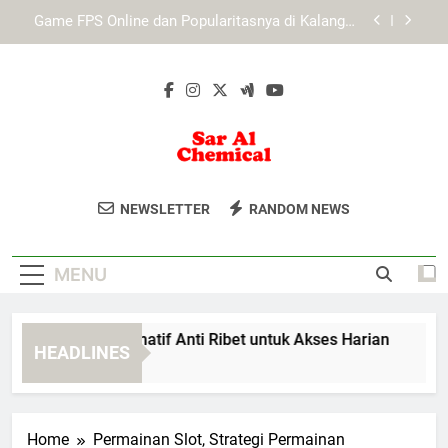
Skip
Panduan Login Tiara4D untuk Pengalaman
to
Pengguna yang Lebih Nyaman
content
Masa Depan Game Online dengan Dukungan
Artificial Intelligence: Era Baru Pengalaman
Gaming Interaktif
LAE138 Link Alternatif Anti Ribet untuk Akses
Harian
Game FPS Online dan Popularitasnya di Kalangan
Gamer: Genre Kompetitif yang Tak Pernah Mati
Sar Al Chemical
Temukan Produk Kimia Berkualitas
Panduan Login Tiara4D untuk Pengalaman
NEWSLETTER
RANDOM NEWS
Pengguna yang Lebih Nyaman
Untuk Kebutuhan Industri Di Sar Al
Masa Depan Game Online dengan Dukungan
Chemical.
Artificial Intelligence: Era Baru Pengalaman
MENU
Gaming Interaktif
AE138 Link Alternatif Anti Ribet untuk Akses Harian
Gam
HEADLINES
 Months Ago
4 Mo
Home
Permainan Slot, Strategi Permainan