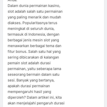
Dalam dunia permainan kasino,
slot adalah salah satu permainan
yang paling menarik dan mudah
diakses. Popularitasnya terus
meningkat di seluruh dunia,
termasuk di Indonesia, dengan
berbagai jenis mesin slot yang
menawarkan berbagai tema dan
fitur bonus. Salah satu hal yang
sering dibicarakan di kalangan
pemain slot adalah durasi
permainan, yaitu seberapa lama
seseorang bermain dalam satu
sesi. Banyak yang bertanya,
apakah durasi permainan
mempengaruhi hasil yang
diperoleh? Dalam artikel ini, kita
akan menjelajahi pengaruh durasi