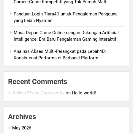
Gamer: Genre Kompetitif yang Tak Pernah Mati
Panduan Login Tiara4D untuk Pengalaman Pengguna
yang Lebih Nyaman
Masa Depan Game Online dengan Dukungan Artificial
Intelligence: Era Baru Pengalaman Gaming Interaktif
Analisis Akses Multi-Perangkat pada Lebah4D:
Konsistensi Performa di Berbagai Platform
Recent Comments
A WordPress Commenter
on
Hello world!
Archives
May 2026