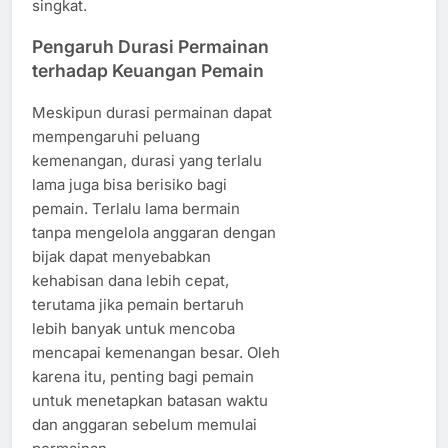
singkat.
Pengaruh Durasi Permainan
terhadap Keuangan Pemain
Meskipun durasi permainan dapat
mempengaruhi peluang
kemenangan, durasi yang terlalu
lama juga bisa berisiko bagi
pemain. Terlalu lama bermain
tanpa mengelola anggaran dengan
bijak dapat menyebabkan
kehabisan dana lebih cepat,
terutama jika pemain bertaruh
lebih banyak untuk mencoba
mencapai kemenangan besar. Oleh
karena itu, penting bagi pemain
untuk menetapkan batasan waktu
dan anggaran sebelum memulai