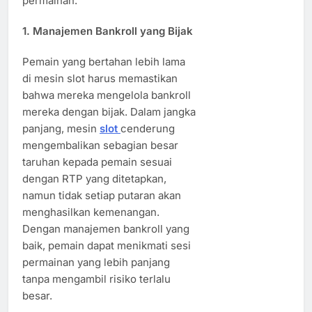
permainan.
1.
Manajemen Bankroll yang Bijak
Pemain yang bertahan lebih lama
di mesin slot harus memastikan
bahwa mereka mengelola bankroll
mereka dengan bijak. Dalam jangka
panjang, mesin
slot
cenderung
mengembalikan sebagian besar
taruhan kepada pemain sesuai
dengan RTP yang ditetapkan,
namun tidak setiap putaran akan
menghasilkan kemenangan.
Dengan manajemen bankroll yang
baik, pemain dapat menikmati sesi
permainan yang lebih panjang
tanpa mengambil risiko terlalu
besar.