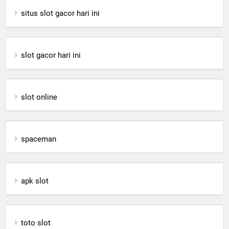
situs slot gacor hari ini
slot gacor hari ini
slot online
spaceman
apk slot
toto slot