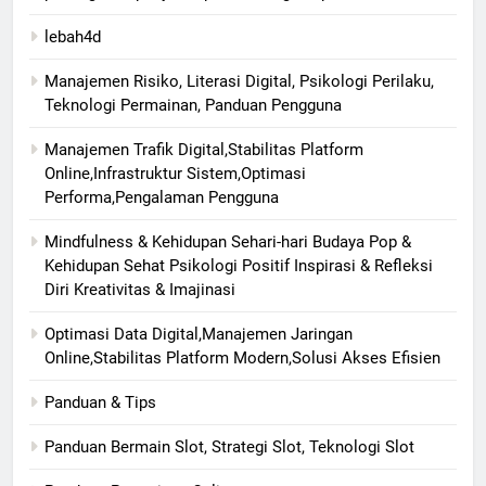
lebah4d
Manajemen Risiko, Literasi Digital, Psikologi Perilaku,
Teknologi Permainan, Panduan Pengguna
Manajemen Trafik Digital,Stabilitas Platform
Online,Infrastruktur Sistem,Optimasi
Performa,Pengalaman Pengguna
Mindfulness & Kehidupan Sehari-hari Budaya Pop &
Kehidupan Sehat Psikologi Positif Inspirasi & Refleksi
Diri Kreativitas & Imajinasi
Optimasi Data Digital,Manajemen Jaringan
Online,Stabilitas Platform Modern,Solusi Akses Efisien
Panduan & Tips
Panduan Bermain Slot, Strategi Slot, Teknologi Slot