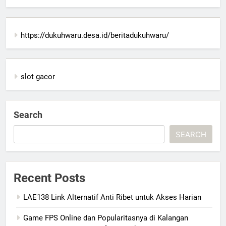
https://dukuhwaru.desa.id/beritadukuhwaru/
slot gacor
Search
SEARCH
Recent Posts
LAE138 Link Alternatif Anti Ribet untuk Akses Harian
Game FPS Online dan Popularitasnya di Kalangan