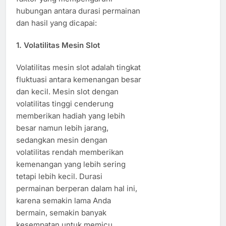
hubungan antara durasi permainan
dan hasil yang dicapai:
1.
Volatilitas Mesin Slot
Volatilitas mesin slot adalah tingkat
fluktuasi antara kemenangan besar
dan kecil. Mesin slot dengan
volatilitas tinggi cenderung
memberikan hadiah yang lebih
besar namun lebih jarang,
sedangkan mesin dengan
volatilitas rendah memberikan
kemenangan yang lebih sering
tetapi lebih kecil. Durasi
permainan berperan dalam hal ini,
karena semakin lama Anda
bermain, semakin banyak
kesempatan untuk memicu