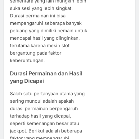
sementara yang lain mungkin lebih
suka sesi yang lebih singkat.
Durasi permainan ini bisa
mempengaruhi seberapa banyak
peluang yang dimiliki pemain untuk
mencapai hasil yang diinginkan,
terutama karena mesin slot
bergantung pada faktor
keberuntungan.
Durasi Permainan dan Hasil
yang Dicapai
Salah satu pertanyaan utama yang
sering muncul adalah apakah
durasi permainan berpengaruh
terhadap hasil yang dicapai,
seperti kemenangan besar atau
jackpot. Berikut adalah beberapa
faktor yang mempengaruhi