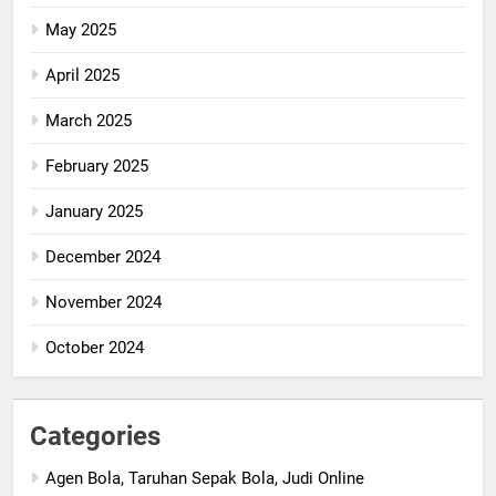
May 2025
April 2025
March 2025
February 2025
January 2025
December 2024
November 2024
October 2024
Categories
Agen Bola, Taruhan Sepak Bola, Judi Online