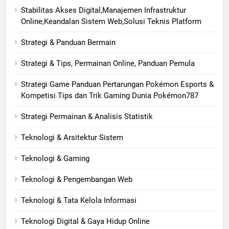
Stabilitas Akses Digital,Manajemen Infrastruktur
Online,Keandalan Sistem Web,Solusi Teknis Platform
Strategi & Panduan Bermain
Strategi & Tips, Permainan Online, Panduan Pemula
Strategi Game Panduan Pertarungan Pokémon Esports &
Kompetisi Tips dan Trik Gaming Dunia Pokémon787
Strategi Permainan & Analisis Statistik
Teknologi & Arsitektur Sistem
Teknologi & Gaming
Teknologi & Pengembangan Web
Teknologi & Tata Kelola Informasi
Teknologi Digital & Gaya Hidup Online