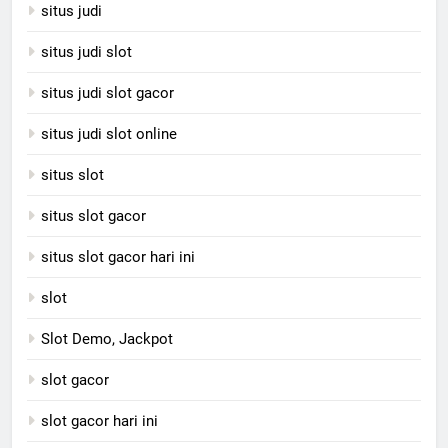
situs judi
situs judi slot
situs judi slot gacor
situs judi slot online
situs slot
situs slot gacor
situs slot gacor hari ini
slot
Slot Demo, Jackpot
slot gacor
slot gacor hari ini