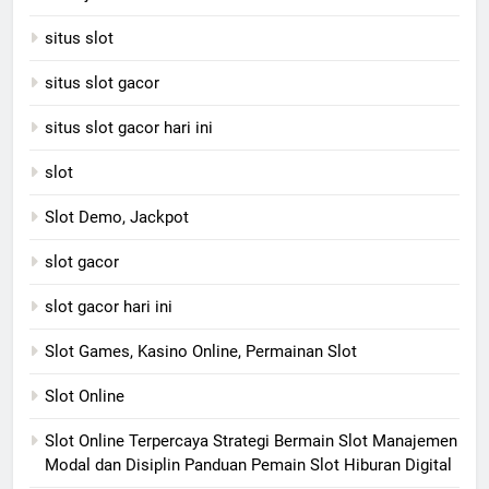
situs slot
situs slot gacor
situs slot gacor hari ini
slot
Slot Demo, Jackpot
slot gacor
slot gacor hari ini
Slot Games, Kasino Online, Permainan Slot
Slot Online
Slot Online Terpercaya Strategi Bermain Slot Manajemen
Modal dan Disiplin Panduan Pemain Slot Hiburan Digital