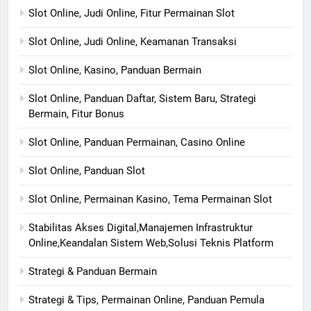
Slot Online, Judi Online, Fitur Permainan Slot
Slot Online, Judi Online, Keamanan Transaksi
Slot Online, Kasino, Panduan Bermain
Slot Online, Panduan Daftar, Sistem Baru, Strategi
Bermain, Fitur Bonus
Slot Online, Panduan Permainan, Casino Online
Slot Online, Panduan Slot
Slot Online, Permainan Kasino, Tema Permainan Slot
Stabilitas Akses Digital,Manajemen Infrastruktur
Online,Keandalan Sistem Web,Solusi Teknis Platform
Strategi & Panduan Bermain
Strategi & Tips, Permainan Online, Panduan Pemula