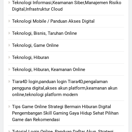
Teknologi Informasi,Keamanan Siber,Manajemen Risiko
Digital,Infrastruktur Cloud
Teknologi Mobile / Panduan Akses Digital
Teknologi, Bisnis, Taruhan Online
Teknologi, Game Online
Teknologi, Hiburan
Teknologi, Hiburan, Keamanan Online
Tiara4D login,panduan login Tiara4D,pengalaman
pengguna digital,akses akun platform,keamanan akun
online,teknologi platform modern
Tips Game Online Strategi Bermain Hiburan Digital
Pengembangan Skill Gaming Gaya Hidup Sehat Pilihan
Game dan Rekomendasi
Tutorial Login Online, Panduan Daftar Akun, Strategi