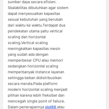
sumber daya secara efisien.
Skalabilitas dibutuhkan agar sistem
dapat menyesuaikan kapasitas
sesuai kebutuhan yang berubah
dari waktu ke waktu.Terdapat dua
pendekatan utama yaitu vertical
scaling dan horizontal
scaling.Vertical scaling
meningkatkan kapasitas mesin
yang sudah ada dengan
memperbesar CPU atau memori
sedangkan horizontal scaling
memperbanyak instance layanan
sehingga beban didistribusikan
secara merata.Pada platform
modern horizontal scaling menjadi
pilihan karena lebih fleksibel dan
mencegah single point of failure.
Dalam penerapannya
slot88
atau