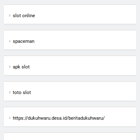
slot online
spaceman
apk slot
toto slot
https://dukuhwaru.desa.id/beritadukuhwaru/