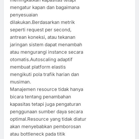
mengatur kapan dan bagaimana
penyesuaian
dilakukan.Berdasarkan metrik
seperti request per second,
antrean koneksi, atau tekanan
jaringan sistem dapat menambah
atau mengurangi instance secara
otomatis.Autoscaling adaptif
membuat platform elastis
mengikuti pola trafik harian dan
musiman.
Manajemen resource tidak hanya
bicara tentang penambahan
kapasitas tetapi juga pengaturan
penggunaan sumber daya secara
optimal.Resource yang tidak diatur
akan menyebabkan pemborosan
atau bottleneck pada titik