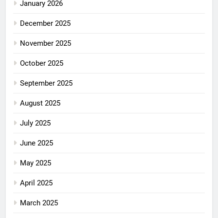
January 2026
December 2025
November 2025
October 2025
September 2025
August 2025
July 2025
June 2025
May 2025
April 2025
March 2025