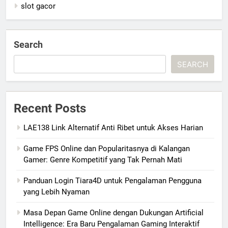
slot gacor
Search
SEARCH
Recent Posts
LAE138 Link Alternatif Anti Ribet untuk Akses Harian
Game FPS Online dan Popularitasnya di Kalangan
Gamer: Genre Kompetitif yang Tak Pernah Mati
Panduan Login Tiara4D untuk Pengalaman Pengguna
yang Lebih Nyaman
Masa Depan Game Online dengan Dukungan Artificial
Intelligence: Era Baru Pengalaman Gaming Interaktif