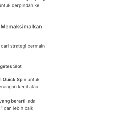
untuk berpindah ke
uk Memaksimalkan
dari strategi bermain
getes Slot
 Quick Spin
untuk
nangan kecil atau
yang berarti
, ada
” dan lebih baik