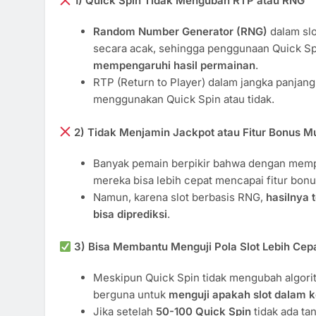
1) Quick Spin Tidak Mengubah RTP atau RNG
Random Number Generator (RNG)
dalam slo
secara acak, sehingga penggunaan Quick S
mempengaruhi hasil permainan
.
RTP (Return to Player) dalam jangka panjang
menggunakan Quick Spin atau tidak.
2) Tidak Menjamin Jackpot atau Fitur Bonus M
Banyak pemain berpikir bahwa dengan memp
mereka bisa lebih cepat mencapai fitur bonu
Namun, karena slot berbasis RNG,
hasilnya 
bisa diprediksi
.
3) Bisa Membantu Menguji Pola Slot Lebih Cep
Meskipun Quick Spin tidak mengubah algoritma
berguna untuk
menguji apakah slot dalam k
Jika setelah
50-100 Quick Spin
tidak ada t