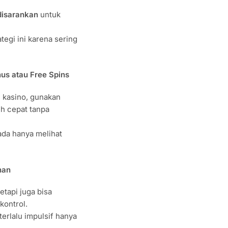
 disarankan
untuk
tegi ini karena sering
us atau Free Spins
i kasino, gunakan
h cepat tanpa
ada hanya melihat
han
tapi juga bisa
kontrol.
erlalu impulsif hanya