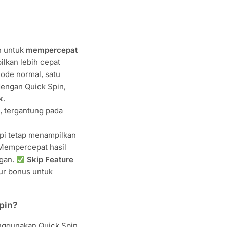
n untuk
mempercepat
ilkan lebih cepat
mode normal, satu
 dengan Quick Spin,
k
.
i, tergantung pada
pi tetap menampilkan
Mempercepat hasil
ngan.
Skip Feature
ur bonus untuk
pin?
nggunakan Quick Spin