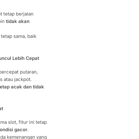
t tetap berjalan
pin
tidak akan
 tetap sama, baik
uncul Lebih Cepat
ercepat putaran,
s atau jackpot.
tetap acak dan tidak
at
 slot, fitur ini tetap
ondisi gacor
.
anda kemenangan yang