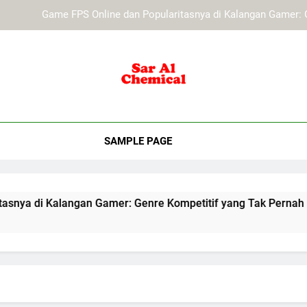
Game FPS Online dan Popularitasnya di Kalangan Gamer: 
Panduan Login Tiara4D untuk Pe
Masa Depan Game Online dengan Dukungan Artificial Intelligence: 
 Al Chemical
LAE138 Link Al
oduk Kimia Berkualitas Untuk Kebutuhan Industri Di Sar Al Ch
Game FPS Online dan Popularitasnya di Kalangan Gamer: 
SAMPLE PAGE
Panduan Login Tiara4D untuk Pe
Masa Depan Game Online dengan Dukungan Artificial Intelligence: 
langan Gamer: Genre Kompetitif yang Tak Pernah Mati
P
5