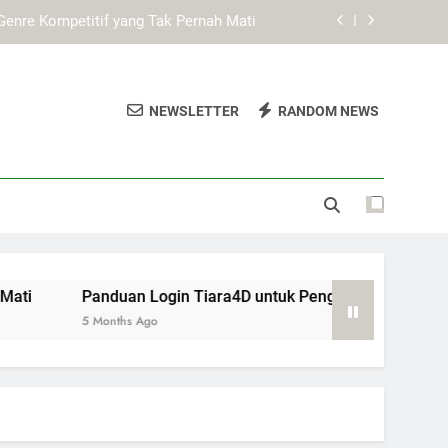
Genre Kompetitif yang Tak Pernah Mati
ngalaman Pengguna yang Lebih Nyaman
Era Baru Pengalaman Gaming Interaktif
NEWSLETTER
RANDOM NEWS
ternatif Anti Ribet untuk Akses Harian
emical.
Genre Kompetitif yang Tak Pernah Mati
ngalaman Pengguna yang Lebih Nyaman
Era Baru Pengalaman Gaming Interaktif
anduan Login Tiara4D untuk Pengalaman Pengguna yang Le
 Months Ago