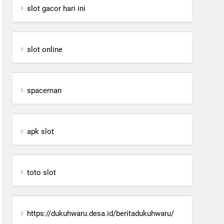
slot gacor hari ini
slot online
spaceman
apk slot
toto slot
https://dukuhwaru.desa.id/beritadukuhwaru/