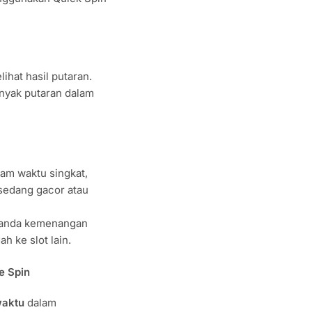
hat hasil putaran.
nyak putaran dalam
am waktu singkat,
 sedang gacor atau
tanda kemenangan
h ke slot lain.
e Spin
waktu
dalam