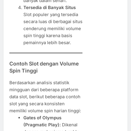
banyak dalam sehari.
Tersedia di Banyak Situs
Slot populer yang tersedia
secara luas di berbagai situs
cenderung memiliki volume
spin tinggi karena basis
pemainnya lebih besar.
Contoh Slot dengan Volume
Spin Tinggi
Berdasarkan analisis statistik
mingguan dari beberapa platform
data slot, berikut beberapa contoh
slot yang secara konsisten
memiliki volume spin harian tinggi:
Gates of Olympus
(Pragmatic Play):
Dikenal