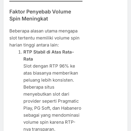
Faktor Penyebab Volume
Spin Meningkat
Beberapa alasan utama mengapa
slot tertentu memiliki volume spin
harian tinggi antara lain:
RTP Stabil di Atas Rata-
Rata
Slot dengan RTP 96% ke
atas biasanya memberikan
peluang lebih konsisten.
Beberapa situs
menyebutkan slot dari
provider seperti Pragmatic
Play, PG Soft, dan Habanero
sebagai yang mendominasi
volume spin karena RTP-
nya transparan.