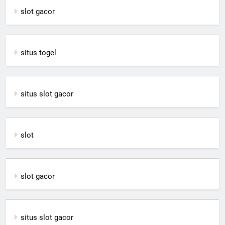
slot gacor
situs togel
situs slot gacor
slot
slot gacor
situs slot gacor