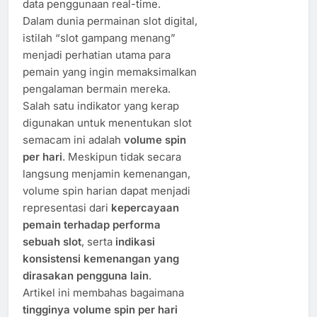
data penggunaan real-time.
Dalam dunia permainan slot digital,
istilah “slot gampang menang”
menjadi perhatian utama para
pemain yang ingin memaksimalkan
pengalaman bermain mereka.
Salah satu indikator yang kerap
digunakan untuk menentukan slot
semacam ini adalah
volume spin
per hari
. Meskipun tidak secara
langsung menjamin kemenangan,
volume spin harian dapat menjadi
representasi dari
kepercayaan
pemain terhadap performa
sebuah slot
, serta
indikasi
konsistensi kemenangan yang
dirasakan pengguna lain
.
Artikel ini membahas bagaimana
tingginya volume spin per hari