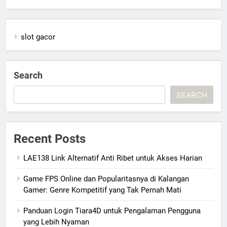
slot gacor
Search
SEARCH
Recent Posts
LAE138 Link Alternatif Anti Ribet untuk Akses Harian
Game FPS Online dan Popularitasnya di Kalangan
Gamer: Genre Kompetitif yang Tak Pernah Mati
Panduan Login Tiara4D untuk Pengalaman Pengguna
yang Lebih Nyaman