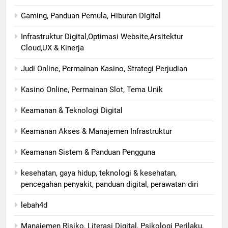
Gaming, Panduan Pemula, Hiburan Digital
Infrastruktur Digital,Optimasi Website,Arsitektur
Cloud,UX & Kinerja
Judi Online, Permainan Kasino, Strategi Perjudian
Kasino Online, Permainan Slot, Tema Unik
Keamanan & Teknologi Digital
Keamanan Akses & Manajemen Infrastruktur
Keamanan Sistem & Panduan Pengguna
kesehatan, gaya hidup, teknologi & kesehatan,
pencegahan penyakit, panduan digital, perawatan diri
lebah4d
Manajemen Risiko, Literasi Digital, Psikologi Perilaku,