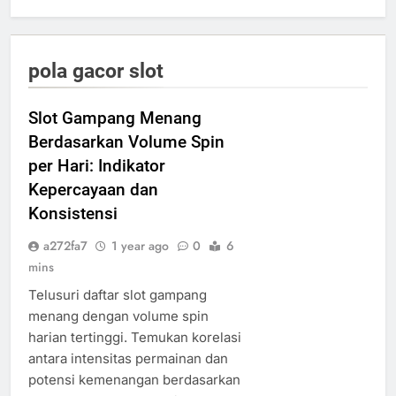
pola gacor slot
Slot Gampang Menang
Berdasarkan Volume Spin
per Hari: Indikator
Kepercayaan dan
Konsistensi
a272fa7
1 year ago
0
6
mins
Telusuri daftar slot gampang
menang dengan volume spin
harian tertinggi. Temukan korelasi
antara intensitas permainan dan
potensi kemenangan berdasarkan