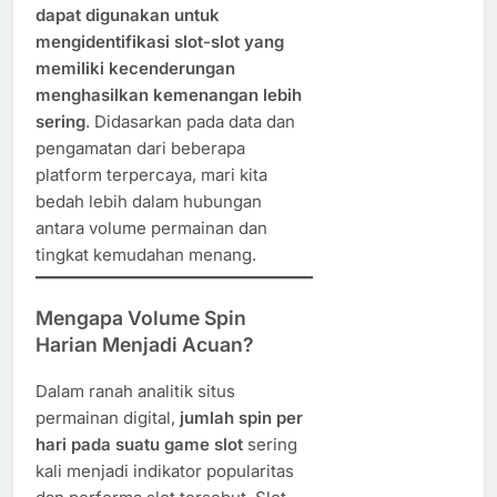
dapat digunakan untuk
mengidentifikasi slot-slot yang
memiliki kecenderungan
menghasilkan kemenangan lebih
sering
. Didasarkan pada data dan
pengamatan dari beberapa
platform terpercaya, mari kita
bedah lebih dalam hubungan
antara volume permainan dan
tingkat kemudahan menang.
Mengapa Volume Spin
Harian Menjadi Acuan?
Dalam ranah analitik situs
permainan digital,
jumlah spin per
hari pada suatu game slot
sering
kali menjadi indikator popularitas