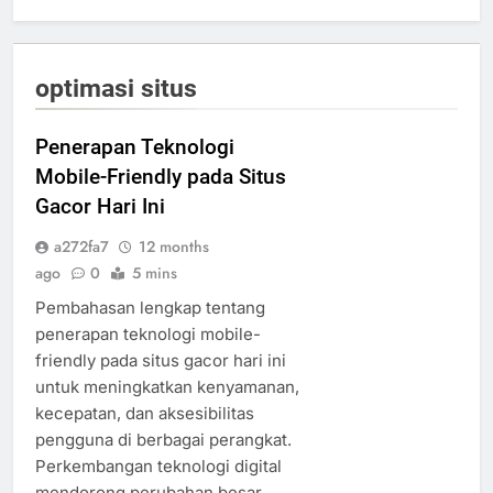
optimasi situs
Penerapan Teknologi
Mobile-Friendly pada Situs
Gacor Hari Ini
a272fa7
12 months
ago
0
5 mins
Pembahasan lengkap tentang
penerapan teknologi mobile-
friendly pada situs gacor hari ini
untuk meningkatkan kenyamanan,
kecepatan, dan aksesibilitas
pengguna di berbagai perangkat.
Perkembangan teknologi digital
mendorong perubahan besar