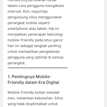
dalam cara pengguna mengakses
internet. Kini, mayoritas
pengunjung situs menggunakan
perangkat mobile seperti
smartphone atau tablet. Hal ini
menjadikan penerapan teknologi
mobile-friendly pada situs gacor
hari ini sebagai langkah penting
untuk memastikan pengalaman
pengguna yang optimal di semua
perangkat.
1. Pentingnya Mobile-
Friendly dalam Era Digital
Mobile-friendly bukan sekadar
tren, melainkan kebutuhan. Situs
yang tidak dioptimalkan untuk