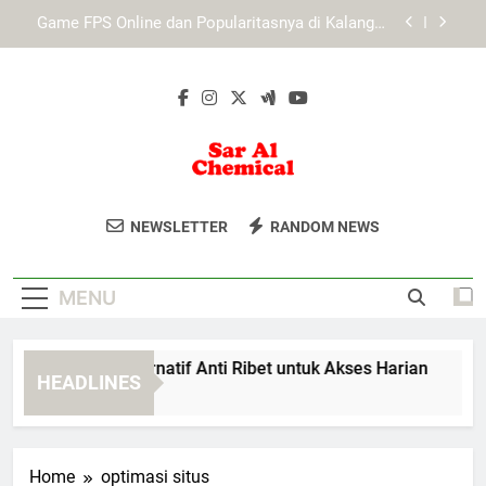
Skip
Panduan Login Tiara4D untuk Pengalaman
to
Pengguna yang Lebih Nyaman
content
Masa Depan Game Online dengan Dukungan
Artificial Intelligence: Era Baru Pengalaman
Gaming Interaktif
LAE138 Link Alternatif Anti Ribet untuk Akses
Harian
Game FPS Online dan Popularitasnya di Kalangan
Gamer: Genre Kompetitif yang Tak Pernah Mati
Sar Al Chemical
Temukan Produk Kimia Berkualitas
Panduan Login Tiara4D untuk Pengalaman
NEWSLETTER
RANDOM NEWS
Pengguna yang Lebih Nyaman
Untuk Kebutuhan Industri Di Sar Al
Masa Depan Game Online dengan Dukungan
Chemical.
Artificial Intelligence: Era Baru Pengalaman
MENU
Gaming Interaktif
AE138 Link Alternatif Anti Ribet untuk Akses Harian
Gam
HEADLINES
 Months Ago
4 Mo
Home
optimasi situs