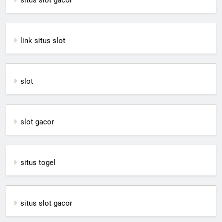
link situs slot
slot
slot gacor
situs togel
situs slot gacor