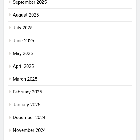
September 2025
August 2025
July 2025
June 2025
May 2025
April 2025
March 2025
February 2025
January 2025
December 2024
November 2024