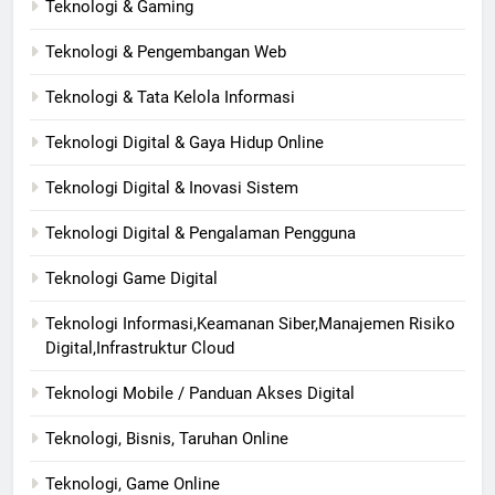
Teknologi & Gaming
Teknologi & Pengembangan Web
Teknologi & Tata Kelola Informasi
Teknologi Digital & Gaya Hidup Online
Teknologi Digital & Inovasi Sistem
Teknologi Digital & Pengalaman Pengguna
Teknologi Game Digital
Teknologi Informasi,Keamanan Siber,Manajemen Risiko
Digital,Infrastruktur Cloud
Teknologi Mobile / Panduan Akses Digital
Teknologi, Bisnis, Taruhan Online
Teknologi, Game Online