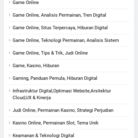
Game Online
Game Online, Analisis Permainan, Tren Digital
Game Online, Situs Terpercaya, Hiburan Digital
Game Online, Teknologi Permainan, Analisis Sistem
Game Online, Tips & Trik, Judi Online
Game, Kasino, Hiburan
Gaming, Panduan Pemula, Hiburan Digital
Infrastruktur Digital,Optimasi Website,Arsitektur
Cloud,UX & Kinerja
Judi Online, Permainan Kasino, Strategi Perjudian
Kasino Online, Permainan Slot, Tema Unik
Keamanan & Teknologi Digital