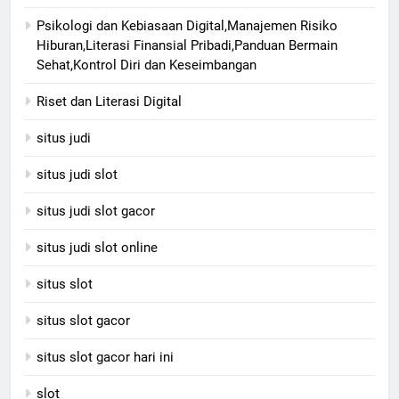
Psikologi dan Kebiasaan Digital,Manajemen Risiko
Hiburan,Literasi Finansial Pribadi,Panduan Bermain
Sehat,Kontrol Diri dan Keseimbangan
Riset dan Literasi Digital
situs judi
situs judi slot
situs judi slot gacor
situs judi slot online
situs slot
situs slot gacor
situs slot gacor hari ini
slot