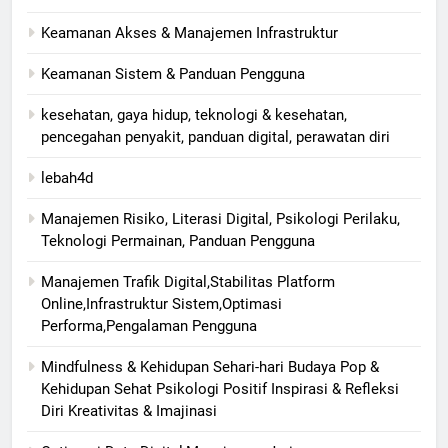
Keamanan Akses & Manajemen Infrastruktur
Keamanan Sistem & Panduan Pengguna
kesehatan, gaya hidup, teknologi & kesehatan,
pencegahan penyakit, panduan digital, perawatan diri
lebah4d
Manajemen Risiko, Literasi Digital, Psikologi Perilaku,
Teknologi Permainan, Panduan Pengguna
Manajemen Trafik Digital,Stabilitas Platform
Online,Infrastruktur Sistem,Optimasi
Performa,Pengalaman Pengguna
Mindfulness & Kehidupan Sehari-hari Budaya Pop &
Kehidupan Sehat Psikologi Positif Inspirasi & Refleksi
Diri Kreativitas & Imajinasi