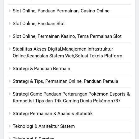
Slot Online, Panduan Permainan, Casino Online
Slot Online, Panduan Slot
Slot Online, Permainan Kasino, Tema Permainan Slot
Stabilitas Akses Digital,Manajemen Infrastruktur
Online,Keandalan Sistem Web,Solusi Teknis Platform
Strategi & Panduan Bermain
Strategi & Tips, Permainan Online, Panduan Pemula
Strategi Game Panduan Pertarungan Pokémon Esports &
Kompetisi Tips dan Trik Gaming Dunia Pokémon787
Strategi Permainan & Analisis Statistik
Teknologi & Arsitektur Sistem