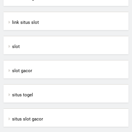
link situs slot
slot
slot gacor
situs togel
situs slot gacor