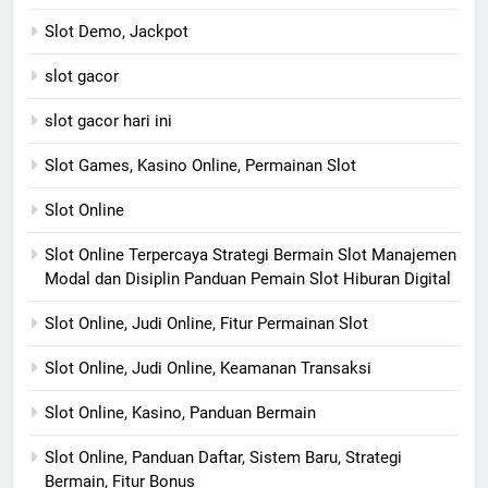
Slot Demo, Jackpot
slot gacor
slot gacor hari ini
Slot Games, Kasino Online, Permainan Slot
Slot Online
Slot Online Terpercaya Strategi Bermain Slot Manajemen
Modal dan Disiplin Panduan Pemain Slot Hiburan Digital
Slot Online, Judi Online, Fitur Permainan Slot
Slot Online, Judi Online, Keamanan Transaksi
Slot Online, Kasino, Panduan Bermain
Slot Online, Panduan Daftar, Sistem Baru, Strategi
Bermain, Fitur Bonus