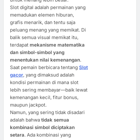
Slot digital adalah permainan yang
memadukan elemen hiburan,
grafis menarik, dan tentu saja
peluang menang yang memikat. Di
balik semua visual memikat itu,
terdapat
mekanisme matematika
dan simbol-simbol yang
menentukan nilai kemenangan
.
Saat pemain berbicara tentang
Slot
gacor
, yang dimaksud adalah
kondisi permainan di mana slot
lebih sering membayar—baik lewat
kemenangan kecil, fitur bonus,
maupun jackpot.
Namun, yang sering tidak disadari
adalah bahwa
tidak semua
kombinasi simbol diciptakan
setara
. Ada kombinasi yang