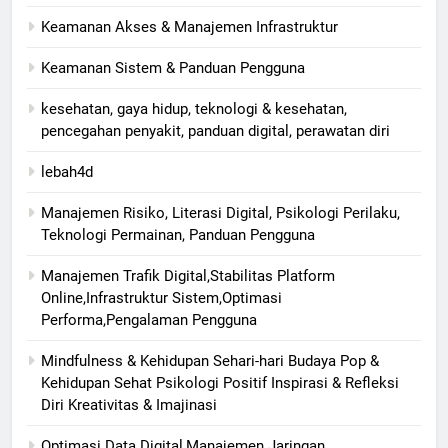
Keamanan Akses & Manajemen Infrastruktur
Keamanan Sistem & Panduan Pengguna
kesehatan, gaya hidup, teknologi & kesehatan,
pencegahan penyakit, panduan digital, perawatan diri
lebah4d
Manajemen Risiko, Literasi Digital, Psikologi Perilaku,
Teknologi Permainan, Panduan Pengguna
Manajemen Trafik Digital,Stabilitas Platform
Online,Infrastruktur Sistem,Optimasi
Performa,Pengalaman Pengguna
Mindfulness & Kehidupan Sehari-hari Budaya Pop &
Kehidupan Sehat Psikologi Positif Inspirasi & Refleksi
Diri Kreativitas & Imajinasi
Optimasi Data Digital,Manajemen Jaringan