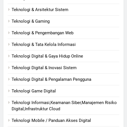
Teknologi & Arsitektur Sistem
Teknologi & Gaming
Teknologi & Pengembangan Web
Teknologi & Tata Kelola Informasi
Teknologi Digital & Gaya Hidup Online
Teknologi Digital & Inovasi Sistem
Teknologi Digital & Pengalaman Pengguna
Teknologi Game Digital
Teknologi Informasi,Keamanan Siber,Manajemen Risiko
Digital,Infrastruktur Cloud
Teknologi Mobile / Panduan Akses Digital