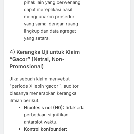
pihak lain yang berwenang
dapat mereplikasi hasil
menggunakan prosedur
yang sama, dengan ruang
lingkup dan data agregat
yang setara.
4) Kerangka Uji untuk Klaim
“Gacor” (Netral, Non-
Promosional)
Jika sebuah klaim menyebut
“periode X lebih ‘gacor’”, auditor
biasanya menerapkan kerangka
ilmiah berikut:
Hipotesis nol (H0):
tidak ada
perbedaan signifikan
antarslot waktu.
Kontrol konfounder: