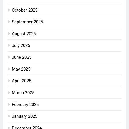
October 2025
September 2025
August 2025
July 2025
June 2025
May 2025
April 2025
March 2025
February 2025
January 2025
December 2024