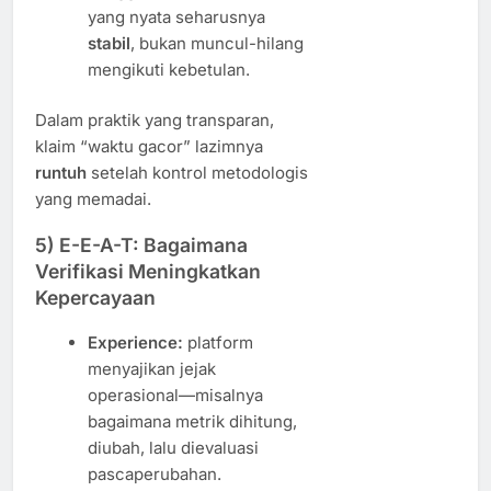
yang nyata seharusnya
stabil
, bukan muncul-hilang
mengikuti kebetulan.
Dalam praktik yang transparan,
klaim “waktu gacor” lazimnya
runtuh
setelah kontrol metodologis
yang memadai.
5) E-E-A-T: Bagaimana
Verifikasi Meningkatkan
Kepercayaan
Experience:
platform
menyajikan jejak
operasional—misalnya
bagaimana metrik dihitung,
diubah, lalu dievaluasi
pascaperubahan.