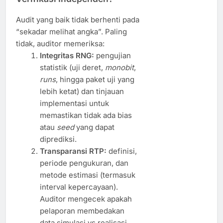
Audit yang baik tidak berhenti pada
“sekadar melihat angka”. Paling
tidak, auditor memeriksa:
Integritas RNG:
pengujian
statistik (uji deret,
monobit
,
runs
, hingga paket uji yang
lebih ketat) dan tinjauan
implementasi untuk
memastikan tidak ada bias
atau
seed
yang dapat
diprediksi.
Transparansi RTP:
definisi,
periode pengukuran, dan
metode estimasi (termasuk
interval kepercayaan).
Auditor mengecek apakah
pelaporan membedakan
data simulasi vs realisasi