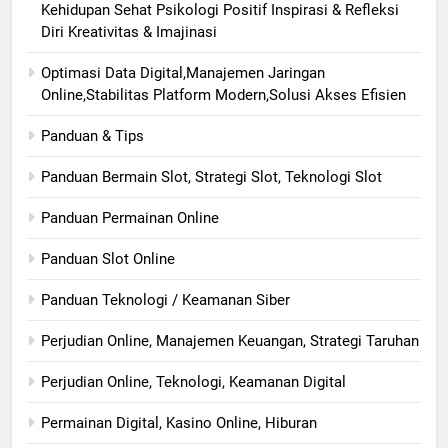
Kehidupan Sehat Psikologi Positif Inspirasi & Refleksi
Diri Kreativitas & Imajinasi
Optimasi Data Digital,Manajemen Jaringan
Online,Stabilitas Platform Modern,Solusi Akses Efisien
Panduan & Tips
Panduan Bermain Slot, Strategi Slot, Teknologi Slot
Panduan Permainan Online
Panduan Slot Online
Panduan Teknologi / Keamanan Siber
Perjudian Online, Manajemen Keuangan, Strategi Taruhan
Perjudian Online, Teknologi, Keamanan Digital
Permainan Digital, Kasino Online, Hiburan