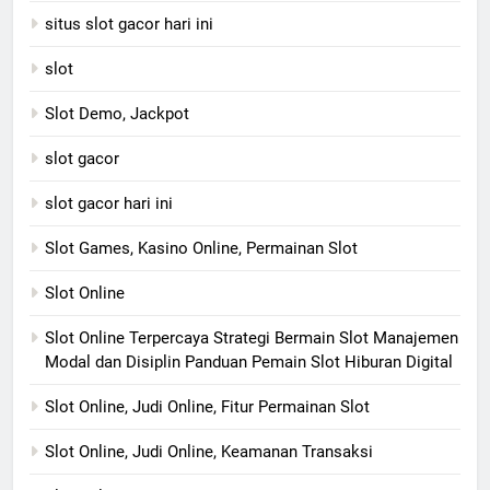
situs slot gacor hari ini
slot
Slot Demo, Jackpot
slot gacor
slot gacor hari ini
Slot Games, Kasino Online, Permainan Slot
Slot Online
Slot Online Terpercaya Strategi Bermain Slot Manajemen
Modal dan Disiplin Panduan Pemain Slot Hiburan Digital
Slot Online, Judi Online, Fitur Permainan Slot
Slot Online, Judi Online, Keamanan Transaksi