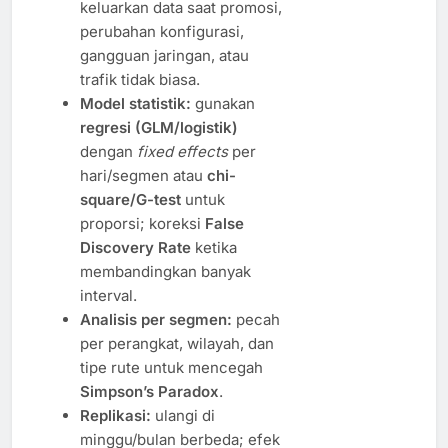
keluarkan data saat promosi,
perubahan konfigurasi,
gangguan jaringan, atau
trafik tidak biasa.
Model statistik:
gunakan
regresi (GLM/logistik)
dengan
fixed effects
per
hari/segmen atau
chi-
square/G-test
untuk
proporsi; koreksi
False
Discovery Rate
ketika
membandingkan banyak
interval.
Analisis per segmen:
pecah
per perangkat, wilayah, dan
tipe rute untuk mencegah
Simpson’s Paradox
.
Replikasi:
ulangi di
minggu/bulan berbeda; efek