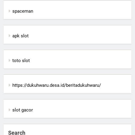
spaceman
apk slot
toto slot
https://dukuhwaru.desa.id/beritadukuhwaru/
slot gacor
Search