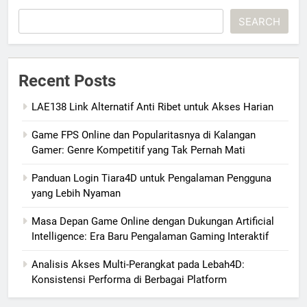
SEARCH
Recent Posts
LAE138 Link Alternatif Anti Ribet untuk Akses Harian
Game FPS Online dan Popularitasnya di Kalangan
Gamer: Genre Kompetitif yang Tak Pernah Mati
Panduan Login Tiara4D untuk Pengalaman Pengguna
yang Lebih Nyaman
Masa Depan Game Online dengan Dukungan Artificial
Intelligence: Era Baru Pengalaman Gaming Interaktif
Analisis Akses Multi-Perangkat pada Lebah4D:
Konsistensi Performa di Berbagai Platform