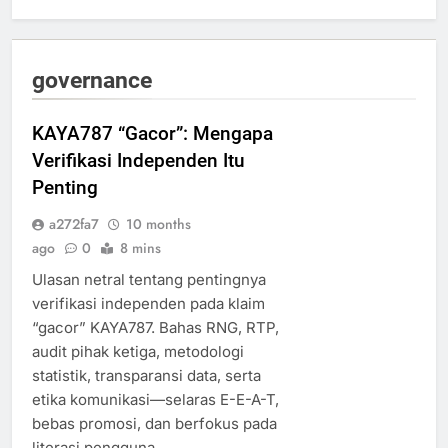
governance
KAYA787 “Gacor”: Mengapa
Verifikasi Independen Itu
Penting
a272fa7
10 months
ago
0
8 mins
Ulasan netral tentang pentingnya
verifikasi independen pada klaim
“gacor” KAYA787. Bahas RNG, RTP,
audit pihak ketiga, metodologi
statistik, transparansi data, serta
etika komunikasi—selaras E-E-A-T,
bebas promosi, dan berfokus pada
literasi pengguna.