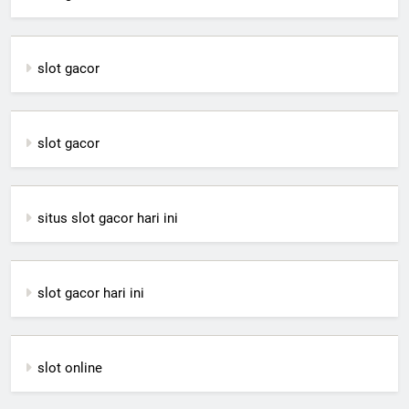
slot gacor
slot gacor
situs slot gacor hari ini
slot gacor hari ini
slot online