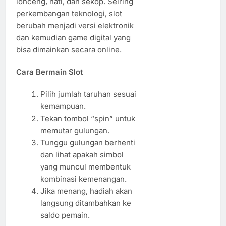
lonceng, hati, dan sekop. Seiring
perkembangan teknologi, slot
berubah menjadi versi elektronik
dan kemudian game digital yang
bisa dimainkan secara online.
Cara Bermain Slot
Pilih jumlah taruhan sesuai
kemampuan.
Tekan tombol “spin” untuk
memutar gulungan.
Tunggu gulungan berhenti
dan lihat apakah simbol
yang muncul membentuk
kombinasi kemenangan.
Jika menang, hadiah akan
langsung ditambahkan ke
saldo pemain.