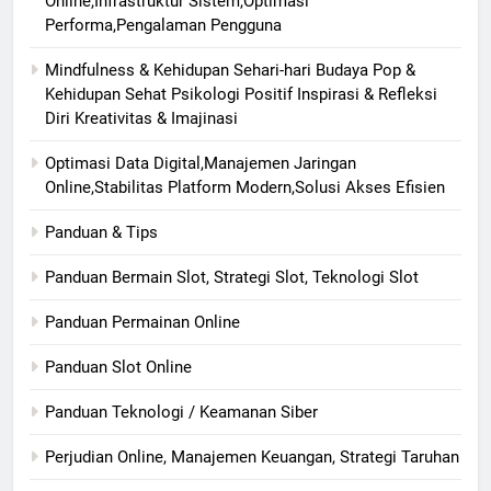
Online,Infrastruktur Sistem,Optimasi
Performa,Pengalaman Pengguna
Mindfulness & Kehidupan Sehari-hari Budaya Pop &
Kehidupan Sehat Psikologi Positif Inspirasi & Refleksi
Diri Kreativitas & Imajinasi
Optimasi Data Digital,Manajemen Jaringan
Online,Stabilitas Platform Modern,Solusi Akses Efisien
Panduan & Tips
Panduan Bermain Slot, Strategi Slot, Teknologi Slot
Panduan Permainan Online
Panduan Slot Online
Panduan Teknologi / Keamanan Siber
Perjudian Online, Manajemen Keuangan, Strategi Taruhan