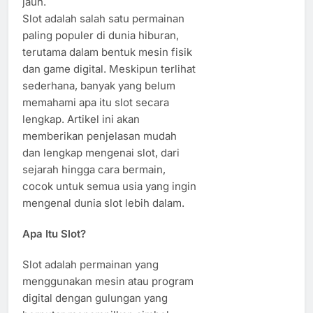
jauh.
Slot adalah salah satu permainan
paling populer di dunia hiburan,
terutama dalam bentuk mesin fisik
dan game digital. Meskipun terlihat
sederhana, banyak yang belum
memahami apa itu slot secara
lengkap. Artikel ini akan
memberikan penjelasan mudah
dan lengkap mengenai slot, dari
sejarah hingga cara bermain,
cocok untuk semua usia yang ingin
mengenal dunia slot lebih dalam.
Apa Itu Slot?
Slot adalah permainan yang
menggunakan mesin atau program
digital dengan gulungan yang