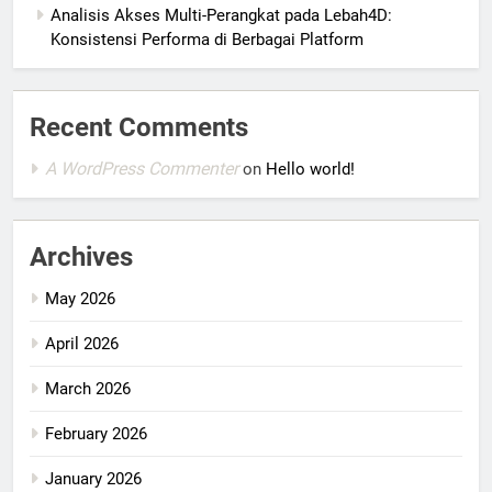
Analisis Akses Multi-Perangkat pada Lebah4D:
Konsistensi Performa di Berbagai Platform
Recent Comments
A WordPress Commenter
on
Hello world!
Archives
May 2026
April 2026
March 2026
February 2026
January 2026