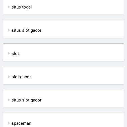
situs togel
situs slot gacor
slot
slot gacor
situs slot gacor
spaceman