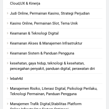
Cloud,UX & Kinerja
Judi Online, Permainan Kasino, Strategi Perjudian
Kasino Online, Permainan Slot, Tema Unik
Keamanan & Teknologi Digital
Keamanan Akses & Manajemen Infrastruktur
Keamanan Sistem & Panduan Pengguna
kesehatan, gaya hidup, teknologi & kesehatan,
pencegahan penyakit, panduan digital, perawatan diri
lebah4d
Manajemen Risiko, Literasi Digital, Psikologi Perilaku,
Teknologi Permainan, Panduan Pengguna
Manajemen Trafik Digital,Stabilitas Platform